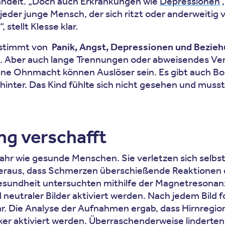
andelt. „Doch auch Erkrankungen wie
Depressionen
,
eder junge Mensch, der sich ritzt oder anderweitig v
 stellt Klesse klar.
bestimmt von
Panik, Angst, Depressionen und Bezi
cht. Aber auch lange Trennungen oder abweisendes 
ne Ohnmacht können Auslöser sein. Es gibt auch Borde
hinter. Das Kind fühlte sich nicht gesehen und musst
g verschafft
ahr wie gesunde Menschen. Sie verletzen sich selbs
eraus, dass Schmerzen überschießende Reaktionen 
Gesundheit untersuchten mithilfe der Magnetresonan
eutraler Bilder aktiviert werden. Nach jedem Bild f
. Die Analyse der Aufnahmen ergab, dass Hirnregione
rker aktiviert werden. Überraschenderweise linderten