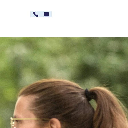
030 - 26478607
Kontakt
rg
Karriere