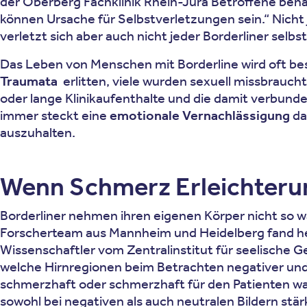
der Oberberg Fachklinik Rhein-Jura Betroffene beh
können Ursache für Selbstverletzungen sein.“ Nicht j
verletzt sich aber auch nicht jeder Borderliner selbst“,
Das Leben von Menschen mit Borderline wird oft 
Traumata
erlitten, viele wurden sexuell missbrau
oder lange Klinikaufenthalte und die damit verbunde
immer steckt eine
emotionale Vernachlässigung
da
auszuhalten.
Wenn Schmerz Erleichterun
Borderliner nehmen ihren eigenen Körper nicht so w
Forscherteam aus Mannheim und Heidelberg fand h
Wissenschaftler vom Zentralinstitut für seelische 
welche Hirnregionen beim Betrachten negativer und n
schmerzhaft oder schmerzhaft für den Patienten war
sowohl bei negativen als auch neutralen Bildern stä