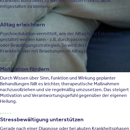
Krankheit kontrolliert zu werden - sondern selbst aktiv
mitgestalten zu können.
Alltag erleichtern
Psychoedukation vermittelt, wie der Alltag trotz Erkrankung
gestaltet werden kann - z.B. durch passende Verhaltensweisen
oder Bewältigungsstrategien. So wird der Umgang mit der
Krankheit oder mit Belastungen im Alltag positiver und sicherer.
Motivation fördern
Durch Wissen über Sinn, Funktion und Wirkung geplanter
Behandlungen fällt es leichter, therapeutische Maßnahmen
nachzuvollziehen und sie regelmäßig umzusetzen. Das steigert
Motivation und Verantwortungsgefühl gegenüber der eigenen
Heilung.
Stressbewältigung unterstützen
Gerade nach einer Diagnose oder bei akuten Krankheitsphasen