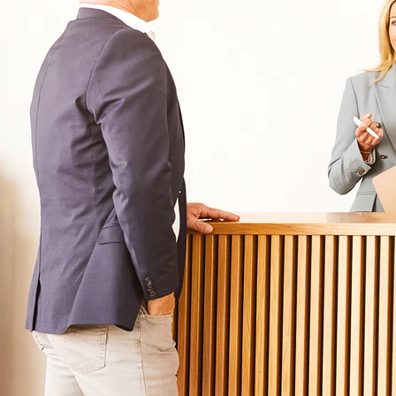
Für Eltern
Kliniken für Kinder & Jugendlichen
Für Angehörige
Klinikfinder
Über Oberberg
Aufnahme & Kosten
Krankheitsbilder & Therapien
Service
Behandlungsfelder
Veranstaltungen
Therapien
Newsletter
Symptome & Beschwerden
Magazin
Selbsttests
Presse
Bewertungen
Karriere
Unternehmensfakten
Spezialisierte Kliniken
Suchtklinik
Klinik für Depression
Klinik für Anorexie
Klinik für Burnout
Klinik für Erschöpfung