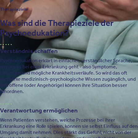
Therapieziele
Was sind die Therapieziele der
Psychoedukation?
Verständnis schaffen
Psychoedukation erklärt in einfacher, verständlicher Sprache,
worum es bei einer Erkrankung geht - also Symptome,
Ursachen und mögliche Krankheitsverläufe. So wird das oft
komplexe medizinisch-psychologische Wissen zugänglich, und
Betroffene (oder Angehörige) können ihre Situation besser
einordnen.
Verantwortung ermöglichen
Wenn Patienten verstehen, welche Prozesse bei ihrer
Erkrankung eine Rolle spielen, können sie selbst Einfluss auf den
Umgang damit nehmen. Dies stärkt das Gefühl, nicht von der