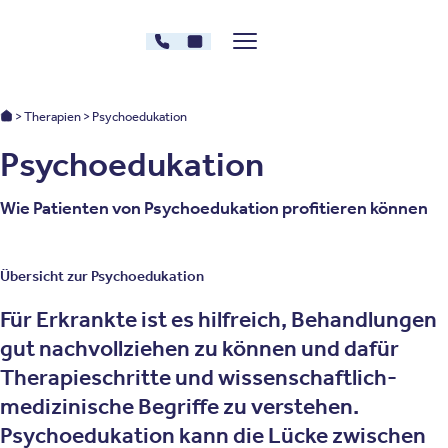
Zum Inhalt springen
030 - 26478607
Kontakt
Menü zeigen/verstecken
Oberberg Kliniken – zur Startseite
Oberberg Kliniken: Startseite
Therapien
Psychoedukation
Psychoedukation
Wie Patienten von Psychoedukation profitieren können
Übersicht zur Psychoedukation
Für Erkrankte ist es hilfreich, Behandlungen
gut nachvollziehen zu können und dafür
Therapieschritte und wissenschaftlich-
medizinische Begriffe zu verstehen.
Psychoedukation kann die Lücke zwischen