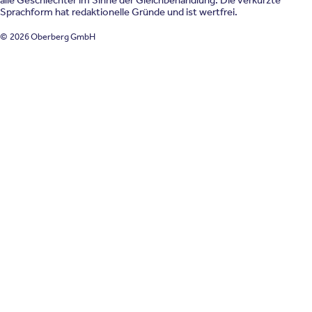
alle Geschlechter im Sinne der Gleichbehandlung. Die verkürzte
Sprachform hat redaktionelle Gründe und ist wertfrei.
© 2026 Oberberg GmbH