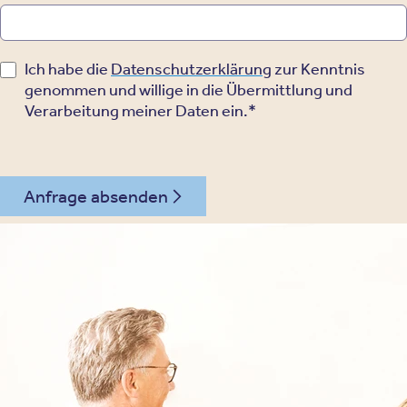
Ich habe die
Datenschutzerklärung
zur Kenntnis
genommen und willige in die Übermittlung und
Verarbeitung meiner Daten ein.*
Anfrage absenden
030 - 26478607
Kontakt
Oberberg Kliniken – zur Startseite
Informationen
Kliniken
Für Patienten
Kliniken für Erwachsene
Für Zuweiser
Tageskliniken