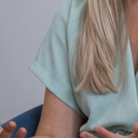
ebnen oder lehren, wie der Alltag mit der Krankheit gestaltet
werden kann. In den meisten Fällen führt dies zu einem
positiveren Umgang mit der Erkrankung und zu mehr
Selbstsicherheit.
Formate der Psychoedukation
Psychoedukation kann in Gruppen oder in Einzelgesprächen
erfolgen. Einzelgespräche werden häufiger durchgeführt,
Gruppengespräche erlauben Austausch unter den Patienten.
Ursprung und Anwendung
Psychoedukative Ansätze stammen ursprünglich aus den USA
und wurden bei
Schizophrenie
eingeführt. Heute wird
Psychoedukation bei vielen Erkrankungen angewandt, entlastet
emotional Erkrankte und Angehörige und erzielt messbare
Erfolge.