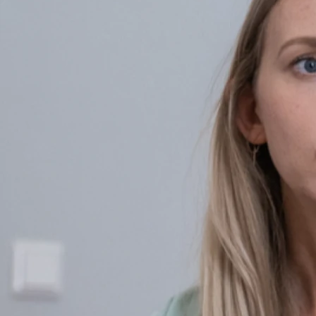
Angehöriger zu bessern. Sie wird als Teil der Therapie
verstanden und komplementär in den Behandlungsplan
integriert.
Verständnis der Erkrankung fördern
Fachbegriffe können es erschweren, eine Krankheit und ihre
Zusammenhänge zu verstehen. Im Rahmen einer
Psychoedukation wird versucht, die Erkrankug mit einfachen
Begriffen zu beschreiben, ohne dabei wichtige Details
auszulassen.
Verantwortung für die Krankheit übernehmen
Die Auseinandersetzung mit der eigenen Krankheit auf einem
verständlichen Niveau kann dabei helfen, positiv Einfluss auf die
Psyche zu nehmen. Ungewissheit und Sorgen nehmen ab.
Bewältigung der Krankheit
Psychoedukation kann den Weg zu einer schnelleren Heilung