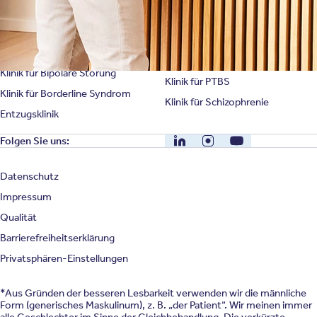
Klinik für Angststörung
Klinik für Essstörung
Klinik für Zwangsstörung
Klinik für Mediensucht
Klinik für Persönlichkeitsstörung
Klinik für Psychose
Klinik für Bipolare Störung
Klinik für PTBS
Klinik für Borderline Syndrom
Klinik für Schizophrenie
Entzugsklinik
LinkedIn
Instagram
YouTube
Folgen Sie uns:
Datenschutz
Impressum
Qualität
Barrierefreiheitserklärung
Privatsphären-Einstellungen
*Aus Gründen der besseren Lesbarkeit verwenden wir die männliche
Form (generisches Maskulinum), z. B. „der Patient“. Wir meinen immer