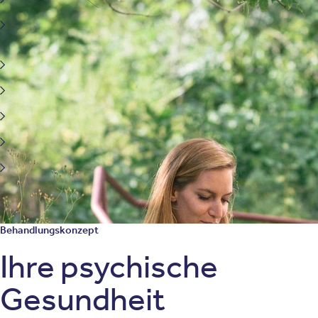
Aufmerksamkeitsdefizit-Hyperaktivitätsstörung
(ADHS)
Sucht und Abhängigkeitserkrankungen ALT
Schizophrenie
Psychose
Zwangsstörung und verwandte Erkrankungen
Schlafstörung
Behandlungskonzept
Ihre psychische
Gesundheit