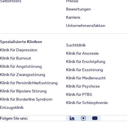
Selbsttests
Presse
Bewertungen
Karriere
Unternehmensfakten
Spezialisierte Kliniken
Suchtklinik
Klinik für Depression
Klinik für Anorexie
Klinik für Burnout
Klinik für Erschöpfung
Klinik für Angststörung
Klinik für Essstörung
Klinik für Zwangsstörung
Klinik für Mediensucht
Klinik für Persönlichkeitsstörung
Klinik für Psychose
Klinik für Bipolare Störung
Klinik für PTBS
Klinik für Borderline Syndrom
Klinik für Schizophrenie
Entzugsklinik
LinkedIn
Instagram
YouTube
Folgen Sie uns: