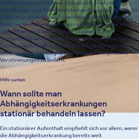
stoffgebundenen Süchten stehen eine 3-wöchige
Entgiftungs- und Motivationsbehandlung oder eine 6- bis
8-wöchige umfassende Entwöhnungsbehandlung zur
Wahl, bei Verhaltenssüchten empfiehlt sich meist ein
Aufenthalt von 3 bis 6 Wochen. Ergänzend zur
Psychotherapie kommen bei manchen stoffgebundenen
Süchten auch Medikamente wie SSRI zum Einsatz, etwa
um Begleiterscheinungen wie Angst oder depressive
Verstimmungen zu lindern.
Hilfe suchen
Wann sollte man
Abhängigkeitserkrankungen
stationär behandeln lassen?
Ein stationärer Aufenthalt empfiehlt sich vor allem, wenn
die Abhängigkeitserkrankung bereits weit