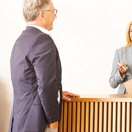
Für Patienten
Kliniken für Erwachsene
Für Zuweiser
Tageskliniken
Für Eltern
Kliniken für Kinder & Jugendlichen
Für Angehörige
Klinikfinder
Über Oberberg
Aufnahme & Kosten
Krankheitsbilder & Therapien
Service
Behandlungsfelder
Veranstaltungen
Therapien
Newsletter
Symptome & Beschwerden
Magazin
Selbsttests
Presse
Bewertungen
Karriere
Unternehmensfakten