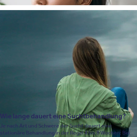
Zur Behandlung von Abhängigkeitserkrankungen setzen
wir unter anderem diese Therapieverfahren und
Angebote ein:
Achtsamkeitsbasierte Psychotherapieverfahren
Psychotherapie
Biologische Therapieverfahren
Biofeedback
Akzeptanz- und Commitment-Therapie
Nada Akupunktur
Psychoedukation
Wie lange dauert eine Suchtbehandlung?
Je nach Art und Schwere der Sucht dauert eine
stationäre Behandlung in der Regel 4 bis 8 Wochen: Bei