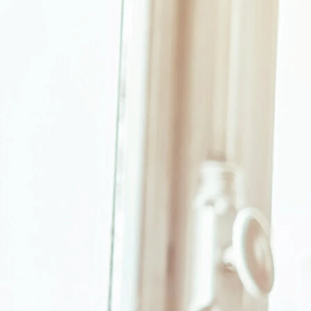
trotz gutem Vorsatz?
Toleranzentwicklung
Wenn dieselbe Menge oder Handlung nicht mehr die gewohnte
Wirkung zeigt und immer mehr davon nötig wird, um sich
zufrieden oder entspannt zu fühlen, deutet das auf eine
körperliche oder psychische Gewöhnung hin.
Auswirkungen auf den Alltag
Streit mit nahestehenden Menschen, Probleme bei der Arbeit
oder der Rückzug von früheren Interessen sind oft die ersten
sichtbaren Folgen – noch bevor Betroffene selbst den
Zusammenhang erkennen.
Lügen
Wiederholtes Verheimlichen oder Herunterspielen des eigenen
Konsums bzw. Verhaltens gegenüber nahestehenden
Menschen ist ein häufiges Warnsignal. Häufig geschieht dies