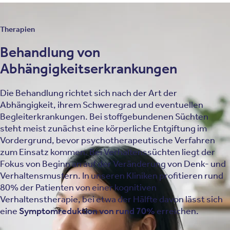
Therapien
Behandlung von
Abhängigkeitserkrankungen
Die Behandlung richtet sich nach der Art der
Abhängigkeit, ihrem Schweregrad und eventuellen
Begleiterkrankungen. Bei stoffgebundenen Süchten
steht meist zunächst eine körperliche Entgiftung im
Vordergrund, bevor psychotherapeutische Verfahren
zum Einsatz kommen. Bei Verhaltenssüchten liegt der
Fokus von Beginn an auf der Veränderung von Denk- und
Verhaltensmustern. In unseren Kliniken profitieren rund
80% der Patienten von einer kognitiven
Verhaltenstherapie, bei etwa der Hälfte davon lässt sich
eine
Symptomreduktion von rund 70%
erreichen.