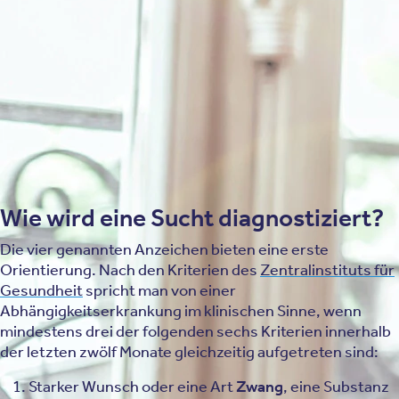
aus Scham oder um Konflikten aus dem Weg zu gehen.
Schuld- und Schamgefühle
Ein tiefes Reuegefühl nach dem Konsum oder der Handlung, das
jedoch nicht ausreicht, um das Verhalten dauerhaft zu ändern,
deutet auf einen Kontrollverlust hin, der über gelegentliches
Bedauern hinausgeht.
Wie wird eine Sucht diagnostiziert?
Die vier genannten Anzeichen bieten eine erste
Orientierung. Nach den Kriterien des
Zentralinstituts für
Gesundheit
spricht man von einer
Abhängigkeitserkrankung im klinischen Sinne, wenn
mindestens drei der folgenden sechs Kriterien innerhalb
der letzten zwölf Monate gleichzeitig aufgetreten sind:
Starker Wunsch oder eine Art
Zwang
, eine Substanz