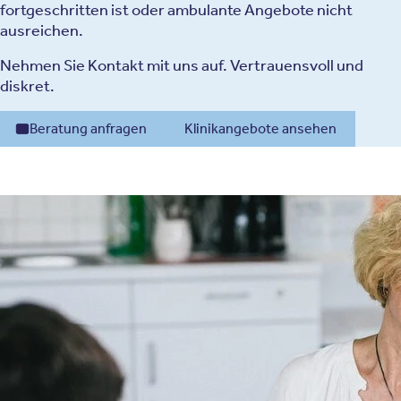
fortgeschritten ist oder ambulante Angebote nicht
ausreichen.
Nehmen Sie Kontakt mit uns auf. Vertrauensvoll und
diskret.
Beratung anfragen
Klinikangebote ansehen
Ursachen einer Sucht
Wie eine Abhängigkeit entsteht und was sie im Gehirn und im Leben
der Betroffenen bewirkt
Biologische Veranlagung
Zwillings- und Familienstudien zeigen eine genetische
Veranlagung, die unter anderem das Risiko für