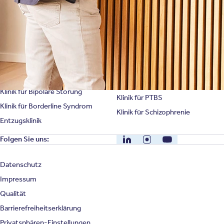
Spezialisierte Kliniken
Suchtklinik
Klinik für Depression
Klinik für Anorexie
Klinik für Burnout
Klinik für Erschöpfung
Klinik für Angststörung
Klinik für Essstörung
Klinik für Zwangsstörung
Klinik für Mediensucht
Klinik für Persönlichkeitsstörung
Klinik für Psychose
Klinik für Bipolare Störung
Klinik für PTBS
Klinik für Borderline Syndrom
Klinik für Schizophrenie
Entzugsklinik
LinkedIn
Instagram
YouTube
Folgen Sie uns:
Datenschutz
Impressum
Qualität
Barrierefreiheitserklärung
Privatsphären-Einstellungen