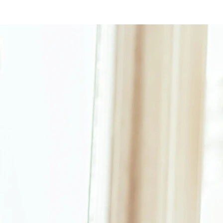
Ab wann ist man süchtig?
Anzeichen einer Suchterkrankung
Häufigkeit des Konsums oder Verhaltens
Ob Alkohol, Glücksspiel oder Online-Shopping: Gelegentliches
Verhalten wird erst zum Problem, wenn es sich verdichtet.
Entscheidend ist, ob sich die Häufigkeit über Wochen oder
Monate spürbar steigert, statt gleich zu bleiben.
Kontrollverlust
Viele Betroffene sind überzeugt, jederzeit aufhören zu können.
Der eigentliche Test ist der Versuch: Gelingt eine bewusste
Pause ohne Unruhe oder starkes Verlangen, oder scheitert sie