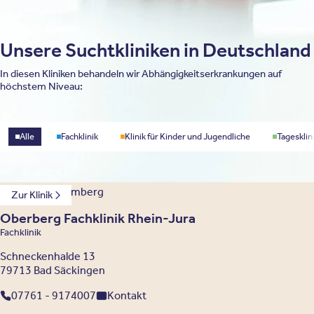
Unsere Suchtkliniken in Deutschland
In diesen Kliniken behandeln wir Abhängigkeitserkrankungen auf
höchstem Niveau:
Standorttyp
Alle
Fachklinik
Klinik für Kinder und Jugendliche
Tagesklin
Baden-Württemberg
Zur Klinik
Oberberg Fachklinik Rhein-Jura
Fachklinik
Schneckenhalde 13
79713 Bad Säckingen
07761 - 9174007
Kontakt