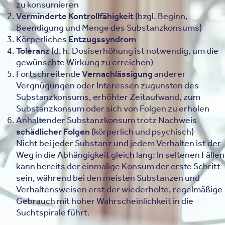
zu konsumieren
Verminderte Kontrollfähigkeit
(bzgl. Beginn,
Beendigung und Menge des Substanzkonsums)
Körperliches
Entzugssyndrom
Toleranz
(d. h. Dosiserhöhung ist notwendig, um die
gewünschte Wirkung zu erreichen)
Fortschreitende
Vernachlässigung
anderer
Vergnügungen oder Interessen zugunsten des
Substanzkonsums, erhöhter Zeitaufwand, zum
Substanzkonsum oder sich von Folgen zu erholen
Anhaltender Substanzkonsum trotz Nachweis
schädlicher Folgen
(körperlich und psychisch)
Nicht bei jeder Substanz und jedem Verhalten ist der
Weg in die Abhängigkeit gleich lang: In seltenen Fällen
kann bereits der einmalige Konsum der erste Schritt
sein, während bei den meisten Substanzen und
Verhaltensweisen erst der wiederholte, regelmäßige
Gebrauch mit hoher Wahrscheinlichkeit in die
Suchtspirale führt.