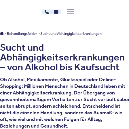
Zum Inhalt springen
030 - 26478607
Kontakt
Menü zeigen/verstecken
Oberberg Kliniken – zur Startseite
Oberberg Kliniken: Startseite
Behandlungsfelder
Sucht und Abhängigkeitserkrankungen
Sucht und
Abhängigkeitserkrankungen
– von Alkohol bis Kaufsucht
Ob Alkohol, Medikamente, Glücksspiel oder Online-
Shopping: Millionen Menschen in Deutschland leben mit
einer Abhängigkeitserkrankung. Der Übergang von
gewohnheitsmäßigem Verhalten zur Sucht verläuft dabei
selten abrupt, sondern schleichend. Entscheidend ist
nicht die einzelne Handlung, sondern das Ausmaß: wie
oft, wie viel und mit welchen Folgen für Alltag,
Beziehungen und Gesundheit.