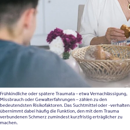
Alkoholabhängigkeit erhöhen kann. Ein einzelnes „Suchtgen"
gibt es jedoch nicht – genetische Faktoren erhöhen lediglich die
Wahrscheinlichkeit, machen aber niemanden zwangsläufig
abhängig.
Psychische Vorbelastung
Vorbestehende psychische Erkrankungen wie Depressionen,
Angststörungen oder ADHS, ein geringes Selbstwertgefühl und
wenig ausgeprägte Problemlösestrategien erhöhen die
Anfälligkeit für eine Suchterkrankung.
Traumatische Erfahrungen
Frühkindliche oder spätere Traumata – etwa Vernachlässigung,
Missbrauch oder Gewalterfahrungen – zählen zu den
bedeutendsten Risikofaktoren. Das Suchtmittel oder -verhalten
übernimmt dabei häufig die Funktion, den mit dem Trauma
verbundenen Schmerz zumindest kurzfristig erträglicher zu
machen.