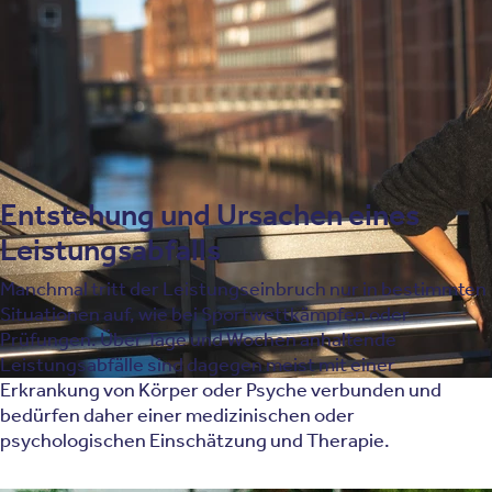
Biorhythmus vorgegeben sind. Oftmals ist er mit
Müdigkeit
verbunden. Langanhaltende Leistungsabfälle
sind dagegen meist mit einer Erkrankung verbunden. Ein
allmählicher Leistungsverlust über die Lebensspanne
von Erwachsenen ist normal, insbesondere in der
zweiten Lebenshälfte.
Entstehung und Ursachen eines
Leistungsabfalls
Manchmal tritt der Leistungseinbruch nur in bestimmten
Situationen auf, wie bei Sportwettkämpfen oder
Prüfungen. Über Tage und Wochen anhaltende
Leistungsabfälle sind dagegen meist mit einer
Erkrankung von Körper oder Psyche verbunden und
bedürfen daher einer medizinischen oder
psychologischen Einschätzung und Therapie.