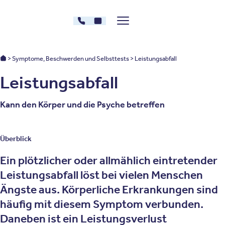
Zum Inhalt springen
030 - 26478607
Kontakt
Menü zeigen/verstecken
Oberberg Kliniken – zur Startseite
Oberberg Kliniken: Startseite
Symptome, Beschwerden und Selbsttests
Leistungsabfall
Leistungsabfall
Kann den Körper und die Psyche betreffen
Überblick
Ein plötzlicher oder allmählich eintretender
Leistungsabfall löst bei vielen Menschen
Ängste aus. Körperliche Erkrankungen sind
häufig mit diesem Symptom verbunden.
Daneben ist ein Leistungsverlust