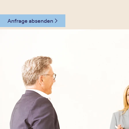
Anfrage absenden
030 - 26478607
Kontakt
Oberberg Kliniken – zur Startseite
Informationen
Kliniken
Für Patienten
Kliniken für Erwachsene
Für Zuweiser
Tageskliniken
Für Eltern
Kliniken für Kinder & Jugendlichen
Für Angehörige
Klinikfinder
Über Oberberg
Aufnahme & Kosten
Krankheitsbilder & Therapien
Service