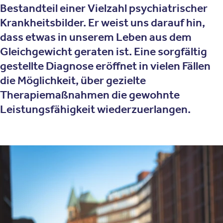
Bestandteil einer Vielzahl psychiatrischer
Krankheitsbilder. Er weist uns darauf hin,
dass etwas in unserem Leben aus dem
Gleichgewicht geraten ist. Eine sorgfältig
gestellte Diagnose eröffnet in vielen Fällen
die Möglichkeit, über gezielte
Therapiemaßnahmen die gewohnte
Leistungsfähigkeit wiederzuerlangen.
Was bedeutet Leistungsabfall?
Als Leistungsabfall wird ein plötzliches oder allmähliches
Nachlassen der gewohnten Leistungsfähigkeit, oder
auch der Leistungsbereitschaft, bezeichnet. Er kann von
kurzfristiger Natur sein, etwa im Rahmen der üblichen
Tagesformschwankungen, die durch unseren