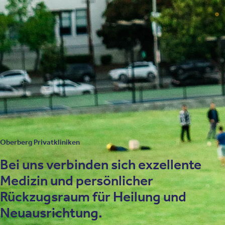
Körperliche Ursachen
Schlechte Schlafqualität
Psychische Belastungen
Psychische Erkrankungen
Bei Kindern und Jugendlichen
In Wettbewerbssituationen
Im Kontext des Biorhythmus
Oberberg Privatkliniken
Bei uns verbinden sich exzellente
Medizin und persönlicher
Rückzugsraum für Heilung und
Neuausrichtung.