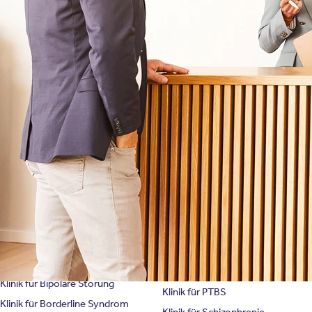
Behandlungsfelder
Veranstaltungen
Therapien
Newsletter
Symptome & Beschwerden
Magazin
Selbsttests
Presse
Bewertungen
Karriere
Unternehmensfakten
Spezialisierte Kliniken
Suchtklinik
Klinik für Depression
Klinik für Anorexie
Klinik für Burnout
Klinik für Erschöpfung
Klinik für Angststörung
Klinik für Essstörung
Klinik für Zwangsstörung
Klinik für Mediensucht
Klinik für Persönlichkeitsstörung
Klinik für Psychose
Klinik für Bipolare Störung
Klinik für PTBS
Klinik für Borderline Syndrom
Klinik für Schizophrenie