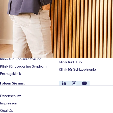
Unternehmensfakten
Spezialisierte Kliniken
Suchtklinik
Klinik für Depression
Klinik für Anorexie
Klinik für Burnout
Klinik für Erschöpfung
Klinik für Angststörung
Klinik für Essstörung
Klinik für Zwangsstörung
Klinik für Mediensucht
Klinik für Persönlichkeitsstörung
Klinik für Psychose
Klinik für Bipolare Störung
Klinik für PTBS
Klinik für Borderline Syndrom
Klinik für Schizophrenie
Entzugsklinik
LinkedIn
Instagram
YouTube
Folgen Sie uns:
Datenschutz
Impressum
Qualität