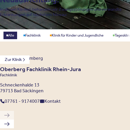
In diesen Kliniken behandeln wir Zwangsstörungen und verwandte
Erkrankungen auf höchstem Niveau:
Standorttyp
Alle
Fachklinik
Klinik für Kinder und Jugendliche
Tagesklin
Baden-Württemberg
Zur Klinik
Oberberg Fachklinik Rhein-Jura
Fachklinik
Schneckenhalde 13
79713 Bad Säckingen
07761 - 9174007
Kontakt
Vorherige Klinik
Nächste Klinik