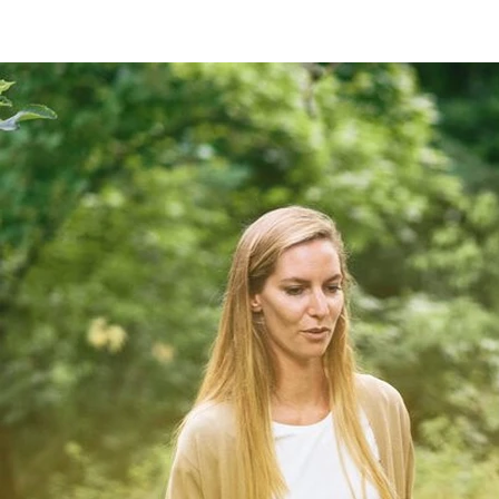
Diagnose Zwangsstörung: Was tun?
„Ich muss erst jede Türklinke desinfizieren,
bevor ich sie anfasse!“ Oder: „Bevor ich
meine Wohnung verlassen kann, kontrolliere
ich mindestens zehn Mal, ob ich den Herd
auch wirklich ausgeschaltet habe.“ Wenn
Menschen solche und ähnliche „Marotten“
wiederholt und intensiv ausleben, liegt der
Verdacht auf eine Zwangsstörung nahe, die
ihnen ein normales Leben extrem
erschweren und einschränken kann.
Zwangsstörungen sollten professionell
behandelt werden.