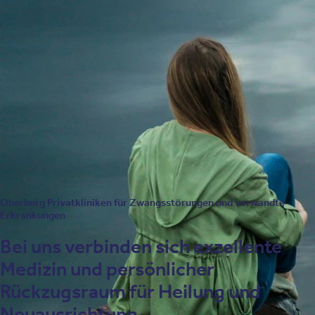
Therapieverfahren ein:
Kognitive Verhaltenstherapie
Psychotherapie
Psychoedukation
Metakognitives Training
Biologische Therapieverfahren
Oberberg Privatkliniken für Zwangsstörungen und verwandte
Erkrankungen
Bei uns verbinden sich exzellente
Medizin und persönlicher
Rückzugsraum für Heilung und
Neuausrichtung.