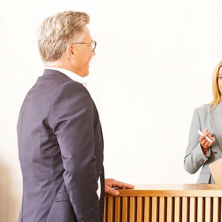
Oberberg Kliniken – zur Startseite
Informationen
Kliniken
Für Patienten
Kliniken für Erwachsene
Für Zuweiser
Tageskliniken
Für Eltern
Kliniken für Kinder & Jugendlichen
Für Angehörige
Klinikfinder
Über Oberberg
Aufnahme & Kosten
Krankheitsbilder & Therapien
Service
Behandlungsfelder
Veranstaltungen
Therapien
Newsletter
Symptome & Beschwerden
Magazin
Selbsttests
Presse
Bewertungen
Karriere