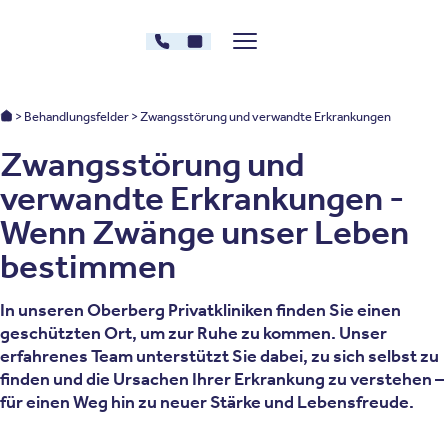
Zum Inhalt springen
030 - 26478607
Kontakt
Menü zeigen/verstecken
Oberberg Kliniken – zur Startseite
Oberberg Kliniken: Startseite
Behandlungsfelder
Zwangsstörung und verwandte Erkrankungen
Zwangsstörung und
verwandte Erkrankungen -
Wenn Zwänge unser Leben
bestimmen
In unseren Oberberg Privatkliniken finden Sie einen
geschützten Ort, um zur Ruhe zu kommen. Unser
erfahrenes Team unterstützt Sie dabei, zu sich selbst zu
finden und die Ursachen Ihrer Erkrankung zu verstehen –
für einen Weg hin zu neuer Stärke und Lebensfreude.