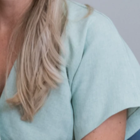
d Angststörungen oder mit sozialen Belastungen. Dies ist mit
gischen Effekte durch Interaktionen zwischen Mensch und Tier
tion von depressiver Stimmung Reduktion des Angstempfindens.