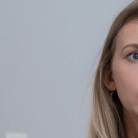
Es konnte vielfach wissenschaftlich belegt werden, dass Konta
Blutdrucks, der Herzfrequenz und des Stresshormons Kortisol.
Authentische Beziehung zu Tieren
Dies liegt unter anderem daran, dass sich der Mensch in der B
Empfinden für uns verstehbar aus.
Bedingungslose Annahme durch Tiere
Sie nehmen den Menschen bedingungslos an wie er ist, unabhäng
öffnen, fühlt sich schnell angenommen und kann Vertrauen auf
Emotionale Beziehung Mensch-Tier
Dabei entsteht eine emotionale Beziehung zwischen Mensch un
auseinandersetzen.