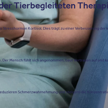
 der Tierbegleiteten Therap
s Stresshormon Kortisol. Dies trägt zu einer Verbesserung der 
e. Der Mensch fühlt sich angenommen, baut Vertrauen auf und 
 reduzieren Schmerzwahrnehmung und steigern die Konzentration