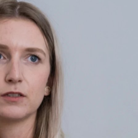
kt zu Tieren positive Auswirkungen auf die körperliche Gesundh
 Tiere haben insbesondere auch auf die Psyche des Menschen g
eziehung zum Tier authentisch verhält. Denn Tiere bewerten uns
ig von seinem äußerlichen Erscheinungsbild, sozialen Status un
bauen.
d Tier. Im Umgang mit Tieren können sich Menschen auch durch