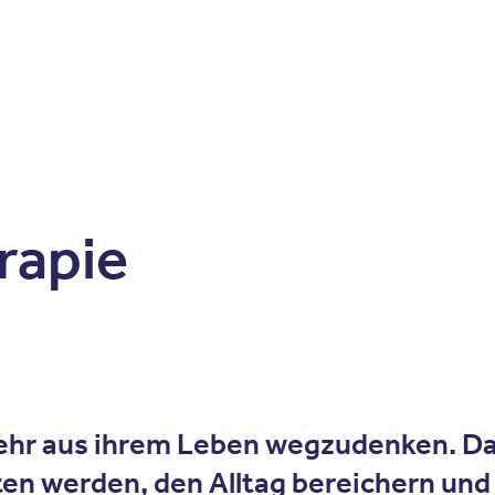
Zum Inhalt springen
r
Kliniken
Krankheitsbilder
Therapien
Über Oberbe
rapie
 mehr aus ihrem Leben wegzudenken. D
iten werden, den Alltag bereichern un