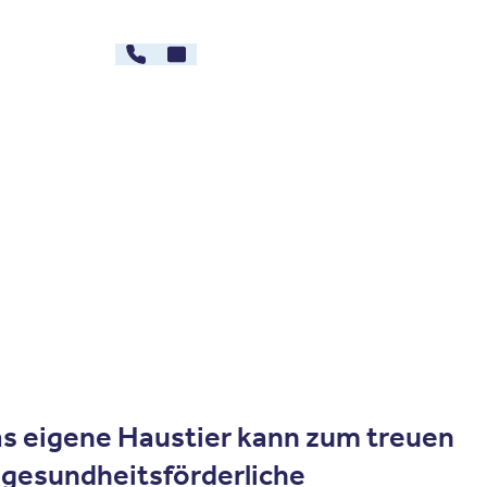
030 - 26478607
Kontakt
rg
Karriere
as eigene Haustier kann zum treuen
d gesundheitsförderliche