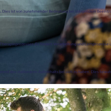
 Dies ist von zunehmender Bedeutung bei steigendem Beeintr
 Therapieprozesses. Es fördert Verarbeitung und Lernprozesse u
hrend des stationären Aufenthalts bei sich zu haben. Dies bewah