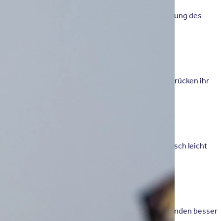
eit des Menschen hat, wie beispielsweise eine Senkung des
esundheitsförderliche Wirkungen.
 nicht, lehren uns nonverbale Kommunikation und drücken ihr
d frei von Vorurteilen. Dadurch kann sich der Mensch leicht
 das offene Zeigen ihrer Emotionen mit ihrem Befinden besser