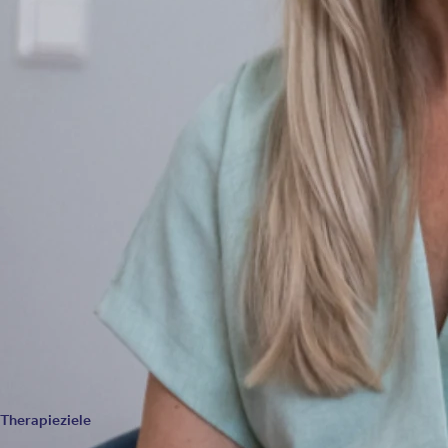
Profitieren bei psychischen Belastungen
Davon profitieren insbesondere Menschen mit Depressionen un
von zunehmender Bedeutung.
Psychologische Effekte der Interaktion
In Studien zeigten sich außerdem folgende positive psycholo
Steigerung von Motivation Steigerung an Konzentration Reduk
Therapieziele