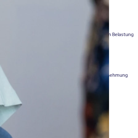
 steigendem Beeinträchtigungsgrad der psychischen Belastung
: Förderung von Empathie Reduktion an Schmerzwahrnehmung