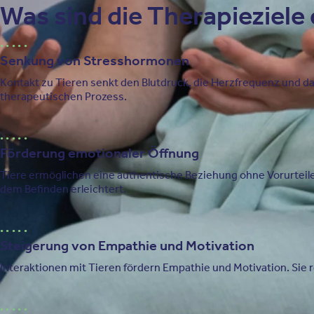
Was sind die Therapieziele
Senkung von Stresshormonen
Kontakt zu Tieren senkt den Blutdruck, die Herzfrequenz und da
therapeutischen Prozess.
Förderung emotionaler Öffnung
Tiere ermöglichen eine authentische Beziehung ohne Vorurteil
dem Befinden erleichtert.
Steigerung von Empathie und Motivation
Interaktionen mit Tieren fördern Empathie und Motivation. Sie