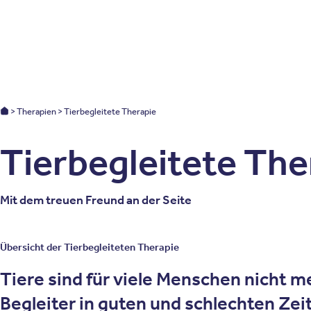
Patienten
Zuweise
Oberberg Kliniken – zur Startseite
Oberberg Kliniken: Startseite
Therapien
Tierbegleitete Therapie
Tierbegleitete The
Mit dem treuen Freund an der Seite
Übersicht der Tierbegleiteten Therapie
Tiere sind für viele Menschen nicht
Begleiter in guten und schlechten Ze