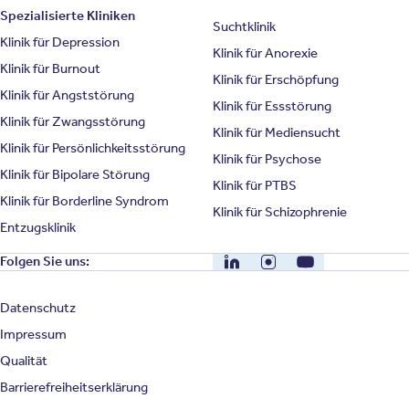
Spezialisierte Kliniken
Suchtklinik
Klinik für Depression
Klinik für Anorexie
Klinik für Burnout
Klinik für Erschöpfung
Klinik für Angststörung
Klinik für Essstörung
Klinik für Zwangsstörung
Klinik für Mediensucht
Klinik für Persönlichkeitsstörung
Klinik für Psychose
Klinik für Bipolare Störung
Klinik für PTBS
Klinik für Borderline Syndrom
Klinik für Schizophrenie
Entzugsklinik
LinkedIn
Instagram
YouTube
Folgen Sie uns:
Datenschutz
Impressum
Qualität
Barrierefreiheitserklärung