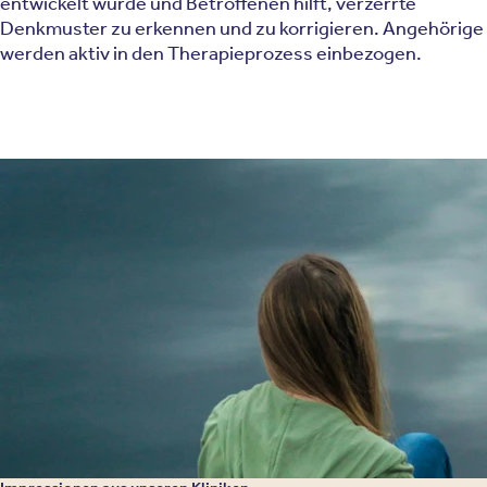
entwickelt wurde und Betroffenen hilft, verzerrte
Denkmuster zu erkennen und zu korrigieren. Angehörige
werden aktiv in den Therapieprozess einbezogen.
Zur stationären Behandlung von Schizophrenie setzen
wir unter anderem diese Therapieverfahren ein:
Psychotherapie
Kognitive Verhaltenstherapie (KVT)
Psychoedukation
Metakognitives Training
Biologische Therapieverfahren