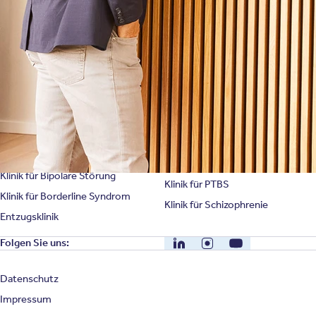
Unternehmensfakten
Spezialisierte Kliniken
Suchtklinik
Klinik für Depression
Klinik für Anorexie
Klinik für Burnout
Klinik für Erschöpfung
Klinik für Angststörung
Klinik für Essstörung
Klinik für Zwangsstörung
Klinik für Mediensucht
Klinik für Persönlichkeitsstörung
Klinik für Psychose
Klinik für Bipolare Störung
Klinik für PTBS
Klinik für Borderline Syndrom
Klinik für Schizophrenie
Entzugsklinik
LinkedIn
Instagram
YouTube
Folgen Sie uns:
Datenschutz
Impressum