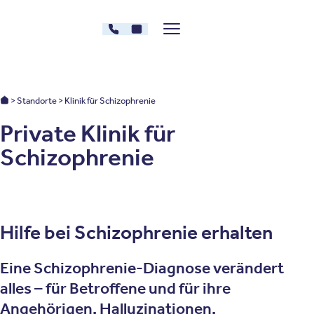
Zum Inhalt springen
030 - 26478607
Kontakt
Menü zeigen/verstecken
Oberberg Kliniken – zur Startseite
Oberberg Kliniken: Startseite
Standorte
Klinik für Schizophrenie
Private Klinik für
Schizophrenie
Hilfe bei Schizophrenie erhalten
Eine Schizophrenie-Diagnose verändert
alles – für Betroffene und für ihre
Angehörigen. Halluzinationen,