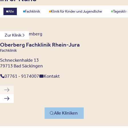
Standorttyp
Alle
Fachklinik
Klinik für Kinder und Jugendliche
Tagesklin
Baden-Württemberg
Zur Klinik
Oberberg Fachklinik Rhein-Jura
Fachklinik
Schneckenhalde 13
79713 Bad Säckingen
07761 - 9174007
Kontakt
Vorherige Klinik
Nächste Klinik
Alle Kliniken