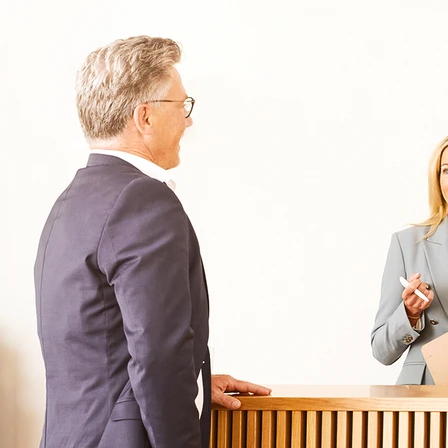
Oberberg Kliniken – zur Startseite
Informationen
Kliniken
Für Patienten
Kliniken für Erwachsene
Für Zuweiser
Tageskliniken
Für Eltern
Kliniken für Kinder & Jugendlichen
Für Angehörige
Klinikfinder
Über Oberberg
Aufnahme & Kosten
Krankheitsbilder & Therapien
Service
Behandlungsfelder
Veranstaltungen
Therapien
Newsletter
Symptome & Beschwerden
Magazin
Selbsttests
Presse
Bewertungen
Karriere