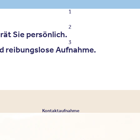
1
2
ät Sie persönlich.
3
d reibungslose Aufnahme.
Kontaktaufnahme
Eine Aufnahme in un
der Regel zeitnah 