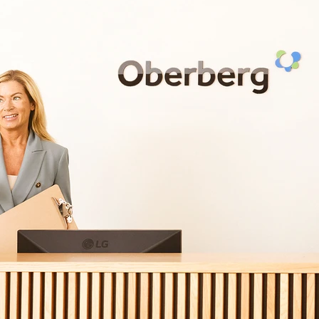
Kontaktieren Sie uns für eine individuelle Beratu
030 - 26478607
Ihre Nachricht
*
Vorname
*
E-Mail Adresse