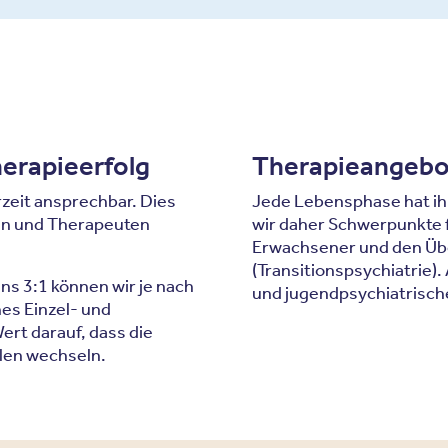
herapieerfolg
Therapieangebot
rzeit ansprechbar. Dies
Jede Lebensphase hat ihr
ten und Therapeuten
wir daher Schwerpunkte 
Erwachsener und den Üb
(Transitionspsychiatrie)
s 3:1 können wir je nach
und jugendpsychiatrische
es Einzel- und
rt darauf, dass die
len wechseln.