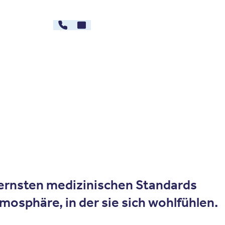
030 - 26478607
Kontakt
rg
Karriere
dernsten medizinischen Standards
mosphäre, in der sie sich wohlfühlen.