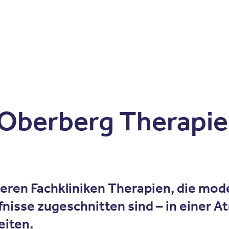
Zum Inhalt springen
r
Kliniken
Krankheitsbilder
Therapien
Über Oberbe
Oberberg Therapie
nseren Fachkliniken Therapien, die mo
nisse zugeschnitten sind – in einer At
eiten.