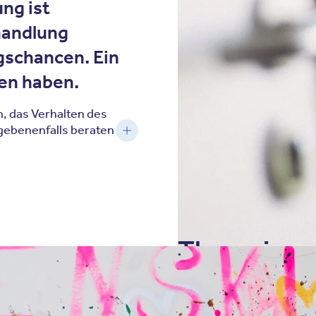
ng ist
handlung
gschancen. Ein
en haben.
, das Verhalten des
gebenenfalls beraten
Therapien 
Behandlung
Menschen