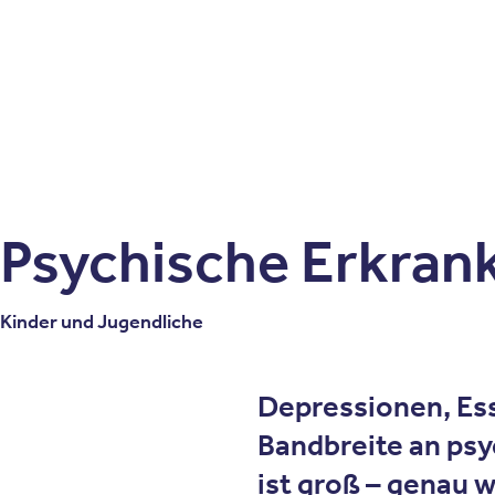
Patienten
Zuweise
Oberberg Kliniken – zur Startseite
Psychische Erkran
Kinder und Jugendliche
Depressionen, Es
Bandbreite an psy
ist groß – genau 