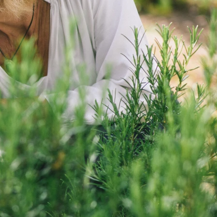
erungen oder belastende familiäre
eine Trennung der Eltern. Auch der
stehenden Menschen oder
hrungen können tiefe Spuren
sätzlich spielen körperliche
nd genetische Faktoren eine Rolle.
rderungen können zu
ligkeiten führen, die sich im Laufe der
ften psychischen Erkrankungen