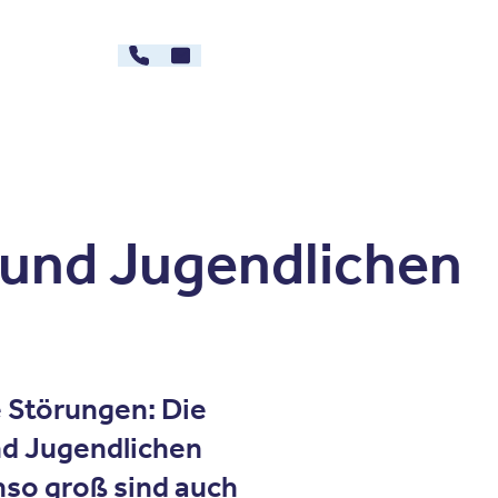
030 - 26478607
Kontakt
rg
Karriere
 und Jugendlichen
 Störungen: Die
nd Jugendlichen
nso groß sind auch