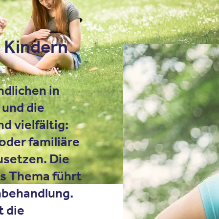
i Kindern
ndlichen in
 und die
d vielfältig:
oder familiäre
setzen. Die
s Thema führt
hbehandlung.
t die