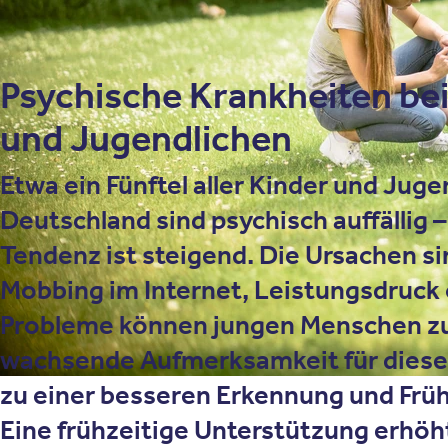
Psychische Krankheiten be
und Jugendlichen
Etwa ein Fünftel aller Kinder und Juge
Deutschland sind psychisch auffällig –
Tendenz ist steigend. Die Ursachen sin
Mobbing im Internet, Leistungsdruck 
Probleme können jungen Menschen zu
wachsende Aufmerksamkeit für diese
zu einer besseren Erkennung und Frü
Eine frühzeitige Unterstützung erhöh