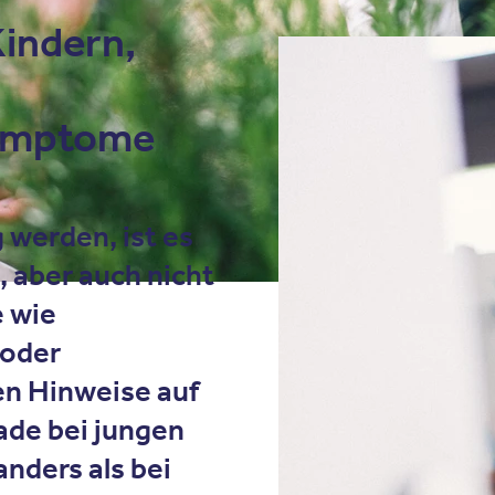
Kindern,
Symptome
 werden, ist es
, aber auch nicht
 wie
 oder
en Hinweise auf
ade bei jungen
nders als bei