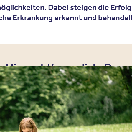
glichkeiten. Dabei steigen die Erfolg
sche Erkrankung erkannt und behandelt
Hier geht’s um dich. Desw
und deiner Familie – und n
Hey!