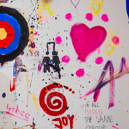
junger Menschen erfordert
pieansätze. In den Oberberg
d auf individuelle Bedürfnisse
d es werden Therapiepläne
speziell auf Kinder, Jugendliche und
e zugeschnitten sind. Die
lgt entweder stationär oder
immer in enger Zusammenarbeit mit
 spielen eine aktive Rolle im
 da die Eltern-Kind-Arbeit einen
dteil der Behandlung bildet. Wichtig
äre des Vertrauens, in der sich die