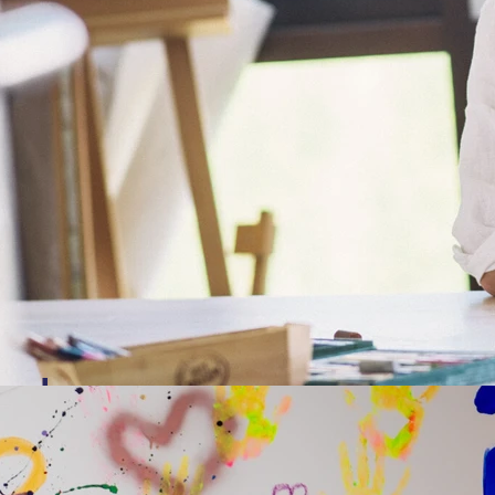
und
skonzepte für junge