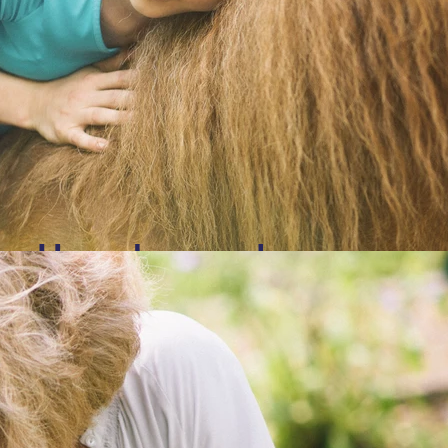
e: Ursachen und
ren
Menschen sind anfällig für
ankungen. Sie stehen unter
em Druck, sei es durch