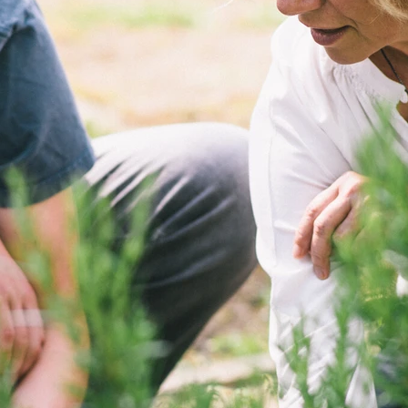
Leistungsanford
Situationen wie 
Tod eines nahe
Missbrauchserfa
hinterlassen. Zu
Veränderungen u
Diese Herausfo
Verhaltensauffäl
Zeit zu ernstha
entwickeln.