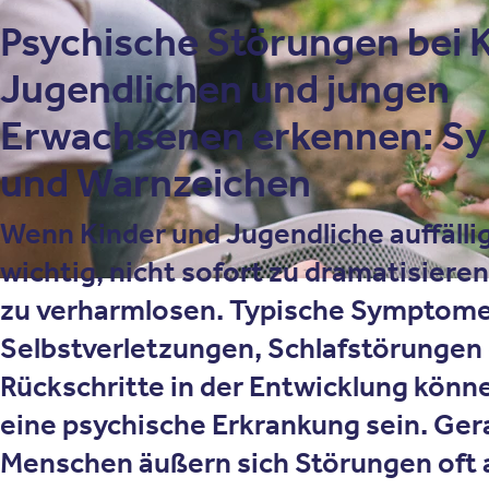
Psychische Störungen bei 
Jugendlichen und jungen
Erwachsenen erkennen: 
und Warnzeichen
Wenn Kinder und Jugendliche auffällig
wichtig, nicht sofort zu dramatisieren
zu verharmlosen. Typische Symptome
Selbstverletzungen, Schlafstörungen
Rückschritte in der Entwicklung könn
eine psychische Erkrankung sein. Ger
Menschen äußern sich Störungen oft a