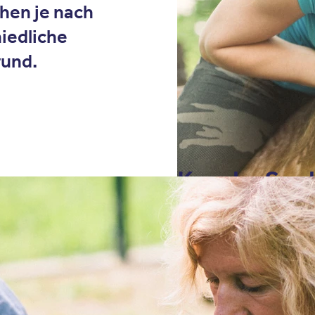
hen je nach
iedliche
rund.
Kranke Seel
Risikofakto
Besonders junge 
psychische Erkr
außergewöhnlich