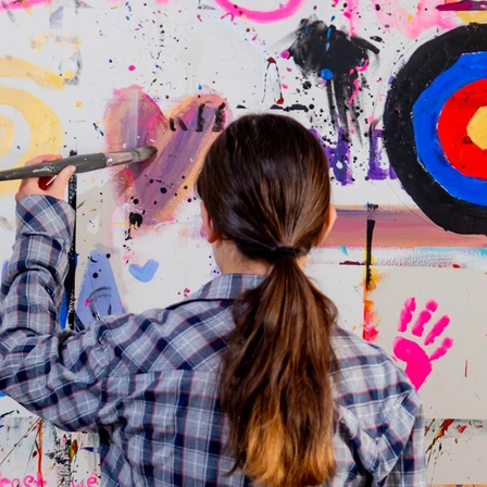
Die Behandlung 
besondere Thera
Fachkliniken wir
eingegangen, un
entwickelt, die 
junge Erwachsen
Behandlung erfo
teilstationär, 
den Eltern. Diese
Therapieprozess,
zentralen Bestan
ist eine Atmosph