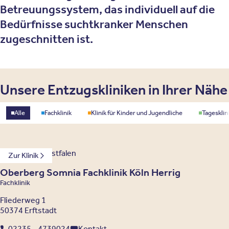
Betreuungssystem, das individuell auf die
Bedürfnisse suchtkranker Menschen
zugeschnitten ist.
Unsere Entzugskliniken in Ihrer Nähe
Standorttyp
Alle
Fachklinik
Klinik für Kinder und Jugendliche
Tagesklin
Nordrhein-Westfalen
Zur Klinik
Oberberg Somnia Fachklinik Köln Herrig
Fachklinik
Fliederweg 1
50374 Erftstadt
02235 - 4739024
Kontakt