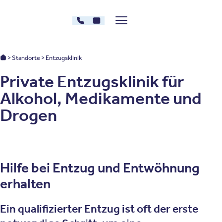
Zum Inhalt springen
030 - 26478607
Kontakt
Menü zeigen/verstecken
Oberberg Kliniken – zur Startseite
Oberberg Kliniken: Startseite
Standorte
Entzugsklinik
Private Entzugsklinik für
Alkohol, Medikamente und
Drogen
Hilfe bei Entzug und Entwöhnung
erhalten
Ein qualifizierter Entzug ist oft der erste