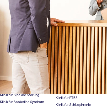
Therapien
Newsletter
Symptome & Beschwerden
Magazin
Selbsttests
Presse
Bewertungen
Karriere
Unternehmensfakten
Spezialisierte Kliniken
Suchtklinik
Klinik für Depression
Klinik für Anorexie
Klinik für Burnout
Klinik für Erschöpfung
Klinik für Angststörung
Klinik für Essstörung
Klinik für Zwangsstörung
Klinik für Mediensucht
Klinik für Persönlichkeitsstörung
Klinik für Psychose
Klinik für Bipolare Störung
Klinik für PTBS
Klinik für Borderline Syndrom
Klinik für Schizophrenie