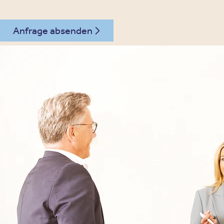
Anfrage absenden
030 - 26478607
Kontakt
Oberberg Kliniken – zur Startseite
Informationen
Kliniken
Für Patienten
Kliniken für Erwachsene
Für Zuweiser
Tageskliniken
Für Eltern
Kliniken für Kinder & Jugendlichen
Für Angehörige
Klinikfinder
Über Oberberg
Aufnahme & Kosten
Krankheitsbilder & Therapien
Service
Behandlungsfelder
Veranstaltungen