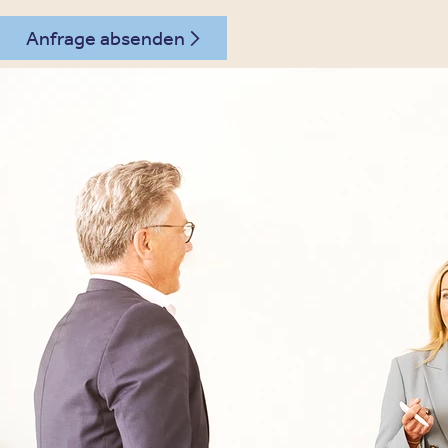
Anfrage absenden
030 - 26478607
Kontakt
Oberberg Kliniken – zur Startseite
Informationen
Kliniken
Für Patienten
Kliniken für Erwachsene
Für Zuweiser
Tageskliniken
Für Eltern
Kliniken für Kinder & Jugendlichen
Für Angehörige
Klinikfinder
Über Oberberg
Aufnahme & Kosten
Krankheitsbilder & Therapien
Service
Behandlungsfelder
Veranstaltungen
Therapien
Newsletter