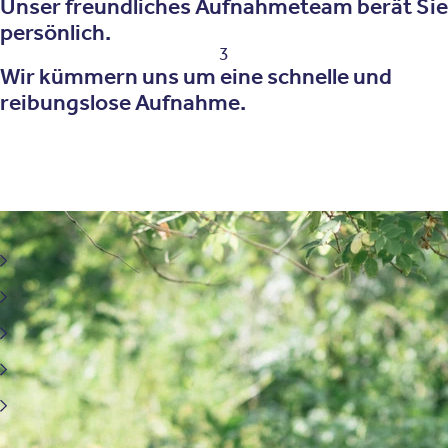
Unser freundliches Aufnahmeteam berät Sie
persönlich.
3
Wir kümmern uns um eine schnelle und
reibungslose Aufnahme.
Behandlungsfelder der Biofeedback-Therapie
Somatoforme Störung und chronische Schmerzen
Migräne
Angststörung
Stress- und Traumafolgestörungen (inkl. PTBS)
Aufmerksamkeitsdefizit-Hyperaktivitätsstörung
(ADHS)