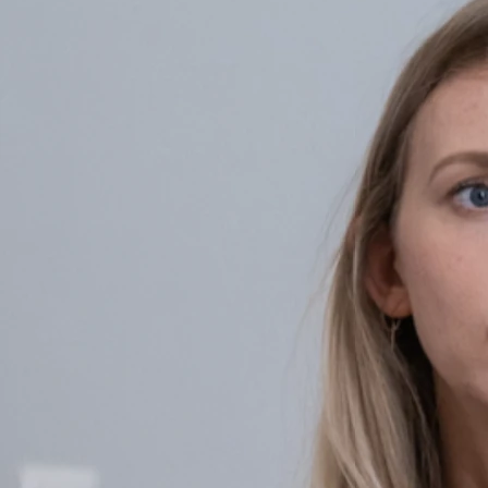
Verbindung über Sensoren
Patienten werden über elektronische Sensoren mit einem
Computerprogramm verbunden. Dies kann mittels Verkabelung
oder per Bluetooth erfolgen. Es dient der Messung der
physischen Parameter eines spezifischen Körperteils.
Visuelles und akustisches Feedback
Über die Ausprägung der Parameter erhalten Patienten eine
Rückmeldung vom Computerprogramm. Die Rückmeldung kann
visuell über einen Bildschirm oder durch Töne vermittelt
werden. Signale sind an Veränderungen im Körper gebunden.
Bewusste Beeinflussung erkennen
Die Signale zeigen, wie sich Körperparameter bei bewusster
Beeinflussung entwickeln. Veränderungen werden durch
Anstieg oder Abnahme der Frequenz akustischer Signale oder
einen Wandel der Farbe der visuellen Anzeige abgebildet.
Patienten erhalten sofortiges Feedback zu Aktionen wie