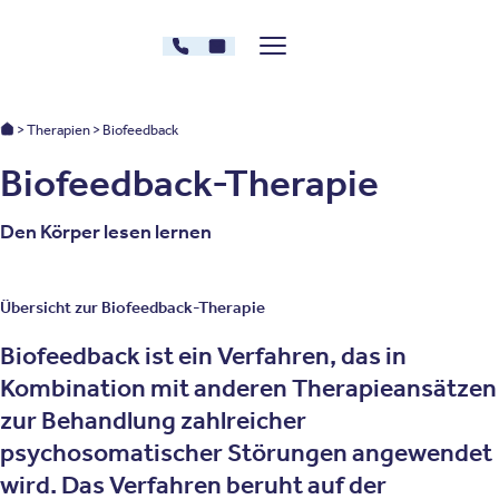
Zum Inhalt springen
030 - 26478607
Kontakt
Menü zeigen/verstecken
Oberberg Kliniken – zur Startseite
Oberberg Kliniken: Startseite
Therapien
Biofeedback
Biofeedback-Therapie
Den Körper lesen lernen
Übersicht zur Biofeedback-Therapie
Biofeedback ist ein Verfahren, das in
Kombination mit anderen Therapieansätzen
zur Behandlung zahlreicher
psychosomatischer Störungen angewendet
wird. Das Verfahren beruht auf der