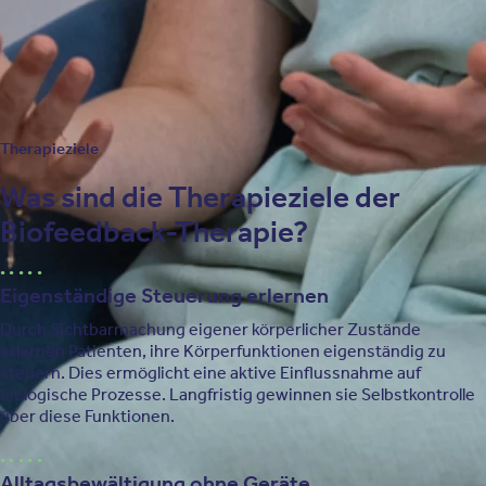
körperlichen Parameter zu erreichen. Diese Schwellen werden
über die Zeit erhöht. Der Therapeut verfolgt den Erfolg in
Echtzeit und optimiert die Behandlung entsprechend.
Therapieziele
Was sind die Therapieziele der
Biofeedback-Therapie?
Eigenständige Steuerung erlernen
Durch Sichtbarmachung eigener körperlicher Zustände
erlernen Patienten, ihre Körperfunktionen eigenständig zu
steuern. Dies ermöglicht eine aktive Einflussnahme auf
biologische Prozesse. Langfristig gewinnen sie Selbstkontrolle
über diese Funktionen.
Alltagsbewältigung ohne Geräte