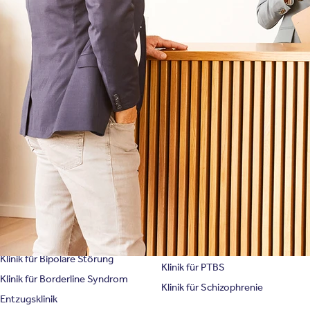
Symptome & Beschwerden
Magazin
Selbsttests
Presse
Bewertungen
Karriere
Unternehmensfakten
Spezialisierte Kliniken
Suchtklinik
Klinik für Depression
Klinik für Anorexie
Klinik für Burnout
Klinik für Erschöpfung
Klinik für Angststörung
Klinik für Essstörung
Klinik für Zwangsstörung
Klinik für Mediensucht
Klinik für Persönlichkeitsstörung
Klinik für Psychose
Klinik für Bipolare Störung
Klinik für PTBS
Klinik für Borderline Syndrom
Klinik für Schizophrenie
Entzugsklinik