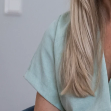
Entspannungsübungen.
Nicht-invasive Messung
Es gibt viele Methoden, um körperliche Parameter nicht-invasiv
zu erfassen und zu messen. Verschiedene Geräte und
Programme können verwendet werden. Manche sind stationär,
andere tragbar für den Heimgebrauch.
Individueller Therapieplan
Der Therapeut macht sich ein ganzheitliches Bild vom
Patienten, unter Berücksichtigung der Krankheitsgeschichte
und Lebenssituation. Die Wirkungsweise der Therapiegeräte
wird erklärt. Anschließend werden Sensoren angebracht und
erste Instruktionen gegeben.
Schwellen schrittweise erreichen
Patienten arbeiten mit dem Therapeuten daran, Schwellen der