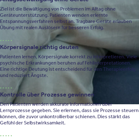
Ziel ist die Bewältigung von Problemen im Alltag ohne
Geräteunterstützung. Patienten wenden erlernte
Entspannungsverfahren selbst an. Tragbare Geräte erlauben
Übung mit realen Auslösern für besseren Erfolg.
Körpersignale richtig deuten
Patienten lernen, Körpersignale korrekt zu interpretieren. Viele
psychische Erkrankungen beruhen auf Fehlinterpretationen.
Eine richtige Deutung ist entscheidend für den Therapieerfolg
und reduziert Ängste.
Kontrolle über Prozesse gewinnen
Den Patienten werden akkurate Informationen über
Lernprozesse gegeben. Sie erlernen, dass sie Prozesse steuern
können, die zuvor unkontrollierbar schienen. Dies stärkt das
Gefühl der Selbstwirksamkeit.