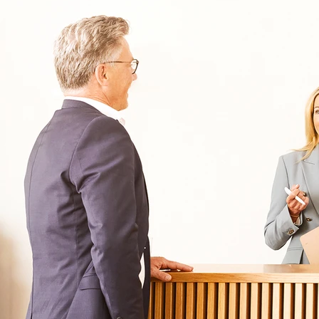
Oberberg Kliniken – zur Startseite
Informationen
Kliniken
Für Patienten
Kliniken für Erwachsene
Für Zuweiser
Tageskliniken
Für Eltern
Kliniken für Kinder & Jugendlichen
Für Angehörige
Klinikfinder
Über Oberberg
Aufnahme & Kosten
Krankheitsbilder & Therapien
Service
Behandlungsfelder
Veranstaltungen
Therapien
Newsletter
Symptome & Beschwerden
Magazin
Selbsttests
Presse
Bewertungen
Karriere