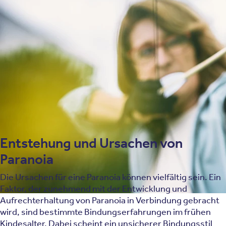
Nicht immer geht es jedoch um eine Bedrohung. Häufig
beschäftigen sich paranoide Gedanken auch mit der
übertriebenen Fehleinschätzung, dass die eigene Person
das Ziel der Gedanken oder Handlungen eines anderen
ist. Neben der Wahrnehmung einer individuellen
Bedrohung gibt es auch Paranoia, die sich auf größere
gesellschaftliche Ereignisse bezieht. So können zum
Beispiel Verschwörungstheorien als eine Form von
Paranoia aufgefasst werden.
Entstehung und Ursachen von
Paranoia
Die Ursachen für eine Paranoia können vielfältig sein. Ein
Faktor, der zunehmend mit der Entwicklung und
Aufrechterhaltung von Paranoia in Verbindung gebracht
wird, sind bestimmte Bindungserfahrungen im frühen
Kindesalter. Dabei scheint ein unsicherer Bindungsstil