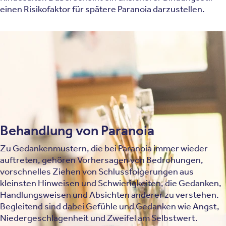
einen Risikofaktor für spätere Paranoia darzustellen.
Kindheit
Paranoia nach Sigmund Freud
Paranoia ohne psychische Erkrankungen
Paranoia durch körperliche Ursachen
Behandlung von Paranoia
Zu Gedankenmustern, die bei Paranoia immer wieder
auftreten, gehören Vorhersagen von Bedrohungen,
vorschnelles Ziehen von Schlussfolgerungen aus
kleinsten Hinweisen und Schwierigkeiten, die Gedanken,
Handlungsweisen und Absichten anderer zu verstehen.
Begleitend sind dabei Gefühle und Gedanken wie Angst,
Niedergeschlagenheit und Zweifel am Selbstwert.