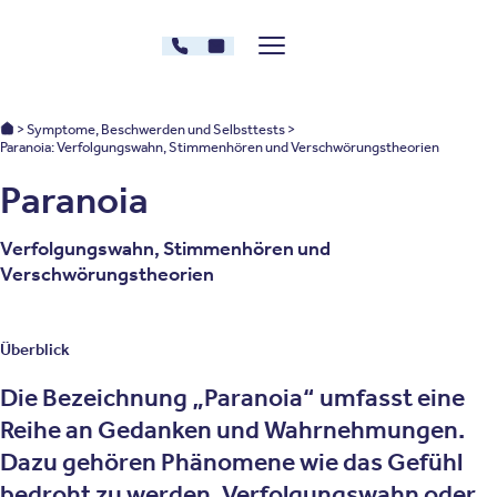
Zum Inhalt springen
030 - 26478607
Kontakt
Menü zeigen/verstecken
Oberberg Kliniken – zur Startseite
Oberberg Kliniken: Startseite
Symptome, Beschwerden und Selbsttests
Paranoia: Verfolgungswahn, Stimmenhören und Verschwörungstheorien
Paranoia
Verfolgungswahn, Stimmenhören und
Verschwörungstheorien
Überblick
Die Bezeichnung „Paranoia“ umfasst eine
Reihe an Gedanken und Wahrnehmungen.
Dazu gehören Phänomene wie das Gefühl
bedroht zu werden, Verfolgungswahn oder