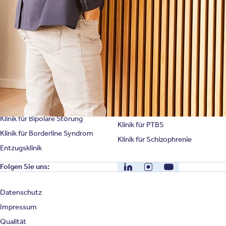
Unternehmensfakten
Spezialisierte Kliniken
Suchtklinik
Klinik für Depression
Klinik für Anorexie
Klinik für Burnout
Klinik für Erschöpfung
Klinik für Angststörung
Klinik für Essstörung
Klinik für Zwangsstörung
Klinik für Mediensucht
Klinik für Persönlichkeitsstörung
Klinik für Psychose
Klinik für Bipolare Störung
Klinik für PTBS
Klinik für Borderline Syndrom
Klinik für Schizophrenie
Entzugsklinik
LinkedIn
Instagram
YouTube
Folgen Sie uns:
Datenschutz
Impressum
Qualität