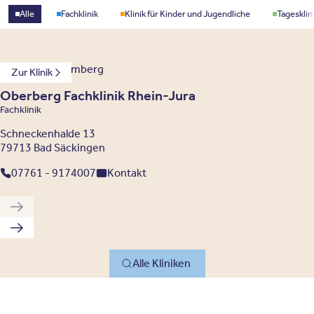
Standorttyp
Alle
Fachklinik
Klinik für Kinder und Jugendliche
Tagesklin
Baden-Württemberg
Zur Klinik
Oberberg Fachklinik Rhein-Jura
Fachklinik
Schneckenhalde 13
79713 Bad Säckingen
07761 - 9174007
Kontakt
Vorherige Klinik
Nächste Klinik
Alle Kliniken