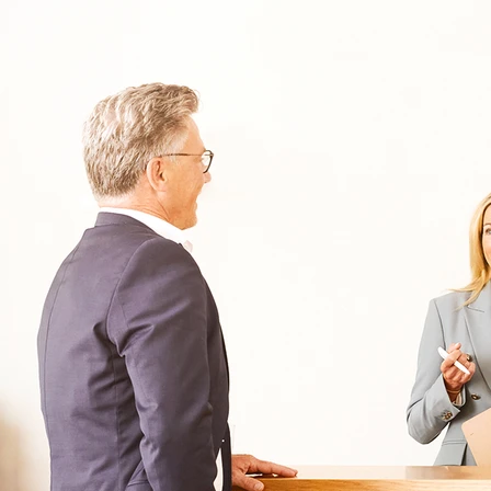
030 - 26478607
Kontakt
Oberberg Kliniken – zur Startseite
Informationen
Kliniken
Für Patienten
Kliniken für Erwachsene
Für Zuweiser
Tageskliniken
Für Eltern
Kliniken für Kinder & Jugendlichen
Für Angehörige
Klinikfinder
Über Oberberg
Aufnahme & Kosten
Krankheitsbilder & Therapien
Service
Behandlungsfelder
Veranstaltungen
Therapien
Newsletter
Symptome & Beschwerden
Magazin
Selbsttests
Presse
Bewertungen