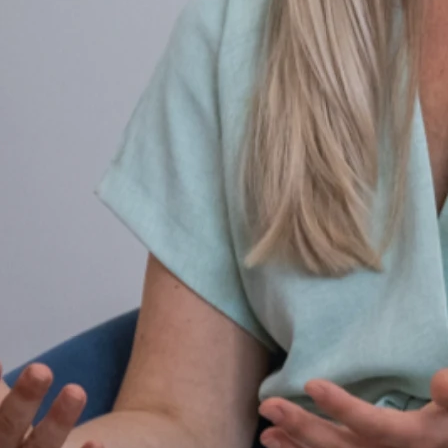
„kognitiv-behavioralen Behandlungsstrategien“ und
spezifischen therapeutischen „dialektischen“
Interventionsmethoden. Elemente aus humanistischen
Therapieverfahren und aus dem Zen ergänzen den Ansatz.
Wöchentliche Einzeltherapie
Das DBT-Konzept gliedert sich in drei Bestandteile,
insbesondere eine wöchentliche Einzeltherapie.
Optimalerweise werden Einzel- und Gruppentherapieangebote
kombiniert.
Skill-Gruppe und Supervision
Eine wöchentliche „Skill-Gruppe“ und eine Supervisionsgruppe
aus DBT-Therapeuten ergänzen die Einzeltherapie. Im Skill-
Training werden spezifische Fertigkeiten zur besseren
Kontrolle von Spannungszuständen und Emotionsregulation
erlernt.