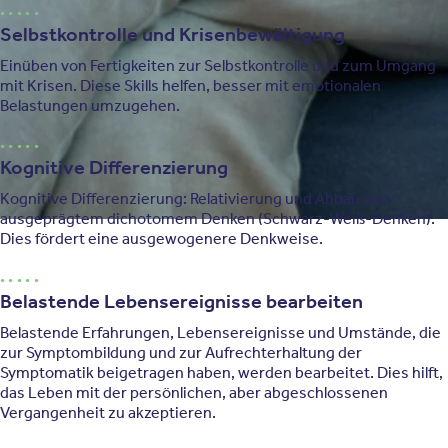
Selbstkontrolle und Krisenbewältigung
Einüben von Fertigkeiten zur Selbstkontrolle und zum Umgang
mit Krisen. Diese Skills helfen, besser mit emotionalen
Belastungen umzugehen.
Kognitive Differenzierung
Kognitive Differenzierung: Relativierung und Abbau von
ausgeprägtem dichotomem Denken (Schwarz-Weiß-Denken).
Dies fördert eine ausgewogenere Denkweise.
Belastende Lebensereignisse bearbeiten
Belastende Erfahrungen, Lebensereignisse und Umstände, die
zur Symptombildung und zur Aufrechterhaltung der
Symptomatik beigetragen haben, werden bearbeitet. Dies hilft,
das Leben mit der persönlichen, aber abgeschlossenen
Vergangenheit zu akzeptieren.