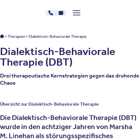
Zum Inhalt springen
030 - 26478607
Kontakt
Menü zeigen/verstecken
Oberberg Kliniken – zur Startseite
Oberberg Kliniken: Startseite
Therapien
Dialektisch-Behaviorale Therapie
Dialektisch-Behaviorale
Therapie (DBT)
Drei therapeutische Kernstrategien gegen das drohende
Chaos
Übersicht zur Dialektisch-Behaviorale Therapie
Die Dialektisch-Behaviorale Therapie (DBT)
wurde in den achtziger Jahren von Marsha
M. Linehan als störungsspezifisches