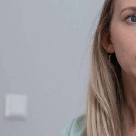
Akzeptanz und Validierung
Wesentliche Unterschiede zur herkömmlichen kognitiven
Therapie sind u.a. die Betonung von Akzeptanz und Validierung
eines momentan auftretenden Verhaltens sowie die
schwerpunktmäßige Behandlung von Verhaltensweisen, welche
die Therapie gefährden.
Therapeutische Beziehung & Dialektik
Die DBT betont die Wichtigkeit der therapeutischen Beziehung
und von dialektischen Prozessen („Für und Wider“ statt
„entweder/oder“). Sie basiert auf Annahmen der kognitiven
Verhaltenstherapie und ist die am besten untersuchte
Psychotherapie der Borderline-Störung.
Biosoziales Entstehungsmodell
Die DBT basiert auf einem „biosozialen Entstehungsmodell“,