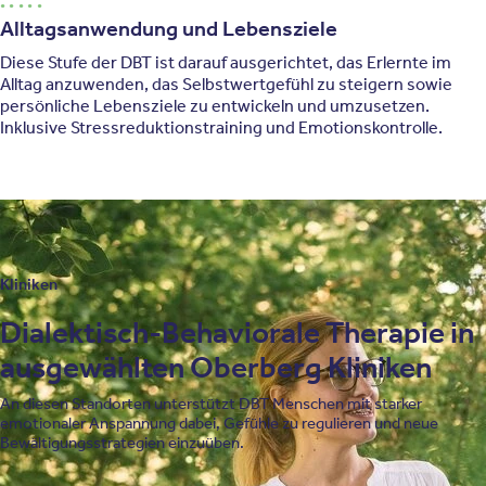
Alltagsanwendung und Lebensziele
Diese Stufe der DBT ist darauf ausgerichtet, das Erlernte im
Alltag anzuwenden, das Selbstwertgefühl zu steigern sowie
persönliche Lebensziele zu entwickeln und umzusetzen.
Inklusive Stressreduktionstraining und Emotionskontrolle.
Kliniken
Dialektisch-Behaviorale Therapie in
ausgewählten Oberberg Kliniken
An diesen Standorten unterstützt DBT Menschen mit starker
emotionaler Anspannung dabei, Gefühle zu regulieren und neue
Bewältigungsstrategien einzuüben.