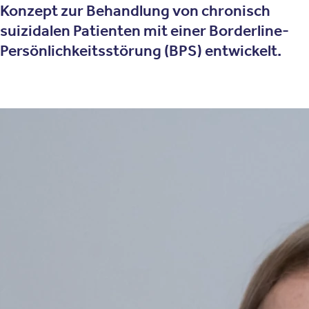
Konzept zur Behandlung von chronisch
suizidalen Patienten mit einer Borderline-
Persönlichkeitsstörung (BPS) entwickelt.
Therapieansatz
Wie funktioniert die Dialektisch-
Behaviorale Therapie?
Basis kognitive Verhaltenstherapie
Die Basis der DBT stellt die
kognitive Verhaltenstherapie
dar.
Um jedoch den Anforderungen des komplexen Störungsbildes
der
Borderline-Persönlichkeitsstörung
gerecht zu werden,
waren grundlegende Modifikationen notwendig.