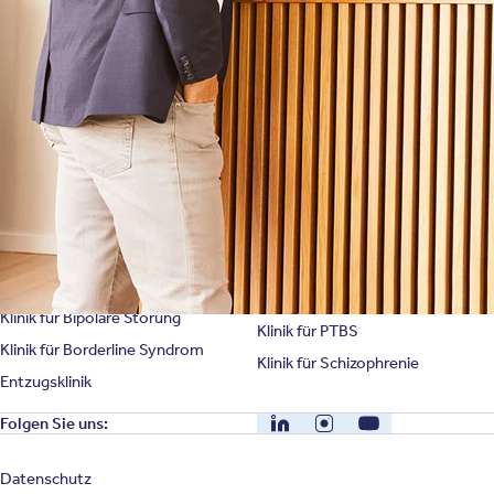
Karriere
Unternehmensfakten
Spezialisierte Kliniken
Suchtklinik
Klinik für Depression
Klinik für Anorexie
Klinik für Burnout
Klinik für Erschöpfung
Klinik für Angststörung
Klinik für Essstörung
Klinik für Zwangsstörung
Klinik für Mediensucht
Klinik für Persönlichkeitsstörung
Klinik für Psychose
Klinik für Bipolare Störung
Klinik für PTBS
Klinik für Borderline Syndrom
Klinik für Schizophrenie
Entzugsklinik
LinkedIn
Instagram
YouTube
Folgen Sie uns:
Datenschutz