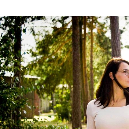
Diagnose Borderline
Persönlichkeitsstörung: Was tun?
Borderline-Störungen (BPS) gehören mit
einer Häufigkeit von etwa 1-2% in der
Gesamtbevölkerung Deutschlands zu den
häufigsten und bekanntesten
Persönlichkeitsstörungen (PS). Nach
Expertenschätzungen lassen sich auch bei
etwa 5% der Jugendlichen und jungen
Erwachsenen Anzeichen einer BPS finden.
Die BPS ist selbst für erfahrene Fachärzte
oft schwer zu erkennen. Die Diagnose
erfordert daher eine umfangreiche