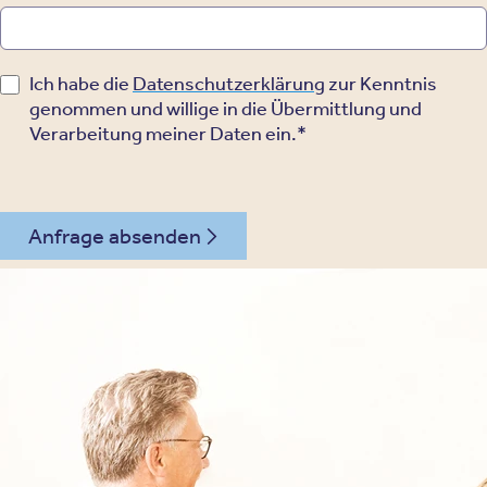
Ich habe die
Datenschutzerklärung
zur Kenntnis
genommen und willige in die Übermittlung und
Verarbeitung meiner Daten ein.*
Anfrage absenden
030 - 26478607
Kontakt
Oberberg Kliniken – zur Startseite
Informationen
Kliniken
Für Patienten
Kliniken für Erwachsene
Für Zuweiser
Tageskliniken