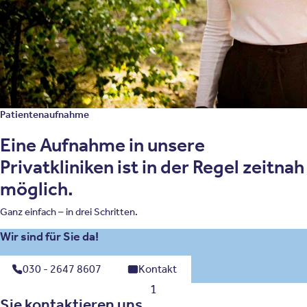
Anamnese (eventuell unter Einbeziehung
von Angehörigen) und sorgfältige
differentialdiagnostische Abgrenzung von
möglichen anderen Erkrankungen.
Patientenaufnahme
Eine Aufnahme in unsere
Privatkliniken ist in der Regel zeitnah
möglich.
Ganz einfach – in drei Schritten.
Wir sind für Sie da!
030 - 2647 8607
Kontakt
1
Sie kontaktieren uns.