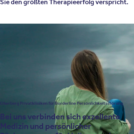
Sie den größten Therapieerfolg verspricht.
Zur Behandlung von Borderline Persönlichkeitsstörung
setzen wir unter anderem diese Therapieverfahren ein:
Psychotherapie
DBT-Therapie
Kognitive Verhaltenstherapie
Schematherapie
Oberberg Privatkliniken für Borderline Persönlichkeitsstörung
Bei uns verbinden sich exzellente
Medizin und persönlicher