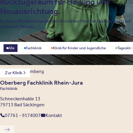
Rückzugsraum für Heilung und
Neuausrichtung.
In diesen Kliniken behandeln wir Borderline Persönlichkeitsstörung auf
höchstem Niveau:
Standorttyp
Alle
Fachklinik
Klinik für Kinder und Jugendliche
Tagesklin
Baden-Württemberg
Zur Klinik
Oberberg Fachklinik Rhein-Jura
Fachklinik
Schneckenhalde 13
79713 Bad Säckingen
07761 - 9174007
Kontakt
Vorherige Klinik