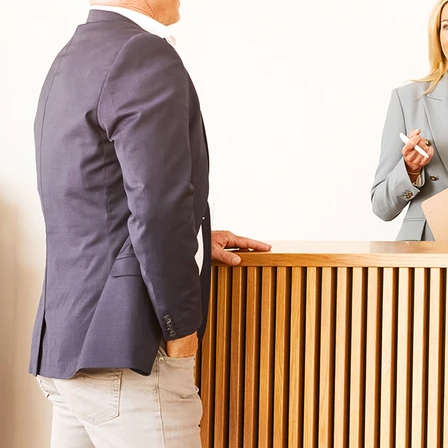
Für Eltern
Kliniken für Kinder & Jugendlichen
Für Angehörige
Klinikfinder
Über Oberberg
Aufnahme & Kosten
Krankheitsbilder & Therapien
Service
Behandlungsfelder
Veranstaltungen
Therapien
Newsletter
Symptome & Beschwerden
Magazin
Selbsttests
Presse
Bewertungen
Karriere
Unternehmensfakten
Spezialisierte Kliniken
Suchtklinik
Klinik für Depression
Klinik für Anorexie
Klinik für Burnout