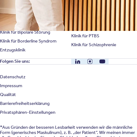
Klinik für Erschöpfung
Klinik für Angststörung
Klinik für Essstörung
Klinik für Zwangsstörung
Klinik für Mediensucht
Klinik für Persönlichkeitsstörung
Klinik für Psychose
Klinik für Bipolare Störung
Klinik für PTBS
Klinik für Borderline Syndrom
Klinik für Schizophrenie
Entzugsklinik
LinkedIn
Instagram
YouTube
Folgen Sie uns:
Datenschutz
Impressum
Qualität
Barrierefreiheitserklärung
Privatsphären-Einstellungen
*Aus Gründen der besseren Lesbarkeit verwenden wir die männliche
Form (generisches Maskulinum), z. B. „der Patient“. Wir meinen immer