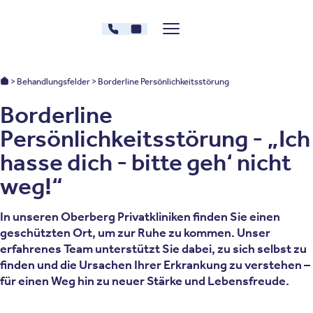
Zum Inhalt springen
030 - 26478607
Kontakt
Menü zeigen/verstecken
Oberberg Kliniken – zur Startseite
Oberberg Kliniken: Startseite
Behandlungsfelder
Borderline Persönlichkeitsstörung
Borderline
Persönlichkeitsstörung - „Ich
hasse dich - bitte geh‘ nicht
weg!“
In unseren Oberberg Privatkliniken finden Sie einen
geschützten Ort, um zur Ruhe zu kommen. Unser
erfahrenes Team unterstützt Sie dabei, zu sich selbst zu
finden und die Ursachen Ihrer Erkrankung zu verstehen –
für einen Weg hin zu neuer Stärke und Lebensfreude.