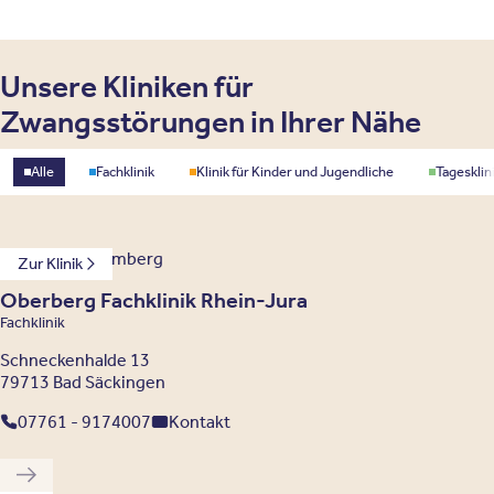
Unsere Kliniken für
Zwangsstörungen in Ihrer Nähe
Standorttyp
Alle
Fachklinik
Klinik für Kinder und Jugendliche
Tagesklin
Baden-Württemberg
Zur Klinik
Oberberg Fachklinik Rhein-Jura
Fachklinik
Schneckenhalde 13
79713 Bad Säckingen
07761 - 9174007
Kontakt
Vorherige Klinik