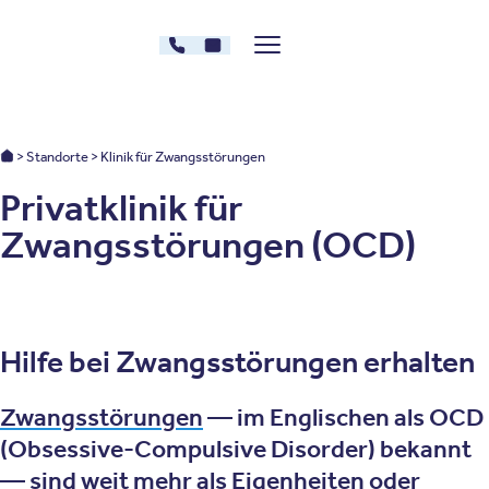
Zum Inhalt springen
030 - 26478607
Kontakt
Menü zeigen/verstecken
Oberberg Kliniken – zur Startseite
Oberberg Kliniken: Startseite
Standorte
Klinik für Zwangsstörungen
Privatklinik für
Zwangsstörungen (OCD)
Hilfe bei Zwangsstörungen erhalten
Zwangsstörungen
— im Englischen als OCD
(Obsessive-Compulsive Disorder) bekannt
— sind weit mehr als Eigenheiten oder