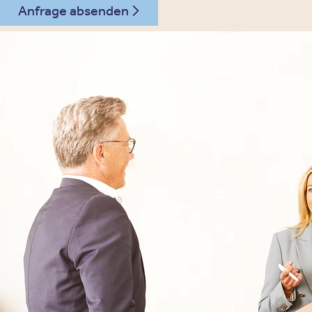
Anfrage absenden
030 - 26478607
Kontakt
Oberberg Kliniken – zur Startseite
Informationen
Kliniken
Für Patienten
Kliniken für Erwachsene
Für Zuweiser
Tageskliniken
Für Eltern
Kliniken für Kinder & Jugendlichen
Für Angehörige
Klinikfinder
Über Oberberg
Aufnahme & Kosten
Krankheitsbilder & Therapien
Service
Behandlungsfelder
Veranstaltungen
Therapien
Newsletter