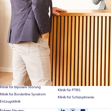
Symptome & Beschwerden
Magazin
Selbsttests
Presse
Bewertungen
Karriere
Unternehmensfakten
Spezialisierte Kliniken
Suchtklinik
Klinik für Depression
Klinik für Anorexie
Klinik für Burnout
Klinik für Erschöpfung
Klinik für Angststörung
Klinik für Essstörung
Klinik für Zwangsstörung
Klinik für Mediensucht
Klinik für Persönlichkeitsstörung
Klinik für Psychose
Klinik für Bipolare Störung
Klinik für PTBS
Klinik für Borderline Syndrom
Klinik für Schizophrenie
Entzugsklinik
LinkedIn
Instagram
YouTube
Folgen Sie uns: