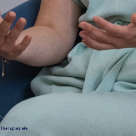
Psychotherapien von Depressionen unterstützend wirken. Er
wird üblicherweise im Rahmen einer stationären Behandlung
durchgeführt und eignet sich vor allem für depressive
Patienten, die unter einem extremen Morgentief oder starken
Schlafstörungen
leiden.
Innovative Hirnstimulationsverfahren
Bei
therapieresistenter Depression
und z.B. schweren,
wahnhaften Depressionen oder Katatonien ist die
Elektrokonvulsionstherapie (EKT) internationaler Standard.
Weitere Stimulationsverfahren bei therapieresistenten
Depressionen sind die
repetitive transkranielle
Magnetstimulation (rTMS)
oder die Gleichstromstimulation
(Direct Current Stimulation, DCS) und die Vagusnervstimulation
(VNS).
Therapieziele