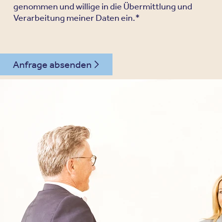
genommen und willige in die Übermittlung und
Verarbeitung meiner Daten ein.*
Anfrage absenden
030 - 26478607
Kontakt
Oberberg Kliniken – zur Startseite
Informationen
Kliniken
Für Patienten
Kliniken für Erwachsene
Für Zuweiser
Tageskliniken
Für Eltern
Kliniken für Kinder & Jugendlichen
Für Angehörige
Klinikfinder
Über Oberberg
Aufnahme & Kosten