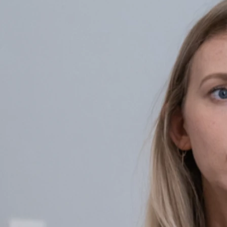
Individuelle Psychopharmakotherapie
Bei vielen psychischen Störungen sind Psychopharmaka
erforscht und – zumindest als Begleittherapie in Kombination
mit Psychotherapie – in ihrer Wirksamkeit belegt. Die moderne
Psychopharmakotherapie umfasst neben der Aufklärung des
Patienten die individuelle Auswahl eines geeigneten
Medikamentes in geeigneter Dosis.
Lithiumtherapie bei affektiven Störungen
Lithium ist ein alkalisches Spurenelement. Die Lithiumtherapie
(Lithiumsalze) zählt bereits seit über 60 Jahren zu den großen
Errungenschaften in der Behandlung seelischer Störungen,
besonders bei der bipolaren Störung, manisch-depressiven
Erkrankungen und auch bei sogenannten Cluster-
Kopfschmerzen.
Schnelle Ketamintherapie bei Depressionen
Die Entdeckung, dass das Anästhetikum
Ketamin
nach nur