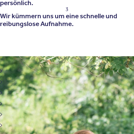
persönlich.
3
Wir kümmern uns um eine schnelle und
reibungslose Aufnahme.
Behandlungsfelder von biologischen Therapieverfahren
Depression
Bipolare Störungen
Schlafstörungen
Zwangsstörung und verwandte Erkrankungen
Angststörung
Essstörungen