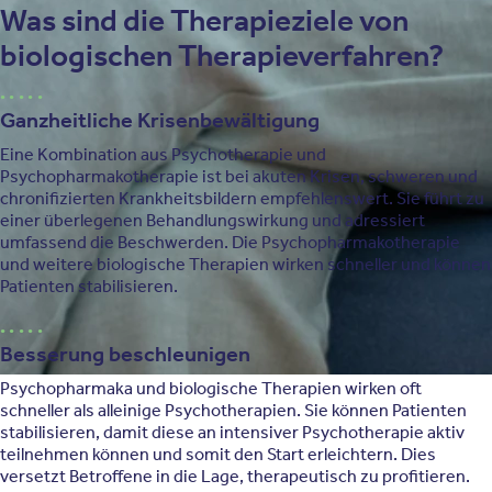
Was sind die Therapieziele von
biologischen Therapieverfahren?
Ganzheitliche Krisenbewältigung
Eine Kombination aus Psychotherapie und
Psychopharmakotherapie ist bei akuten Krisen, schweren und
chronifizierten Krankheitsbildern empfehlenswert. Sie führt zu
einer überlegenen Behandlungswirkung und adressiert
umfassend die Beschwerden. Die Psychopharmakotherapie
und weitere biologische Therapien wirken schneller und können
Patienten stabilisieren.
Besserung beschleunigen
Psychopharmaka und biologische Therapien wirken oft
schneller als alleinige Psychotherapien. Sie können Patienten
stabilisieren, damit diese an intensiver Psychotherapie aktiv
teilnehmen können und somit den Start erleichtern. Dies
versetzt Betroffene in die Lage, therapeutisch zu profitieren.