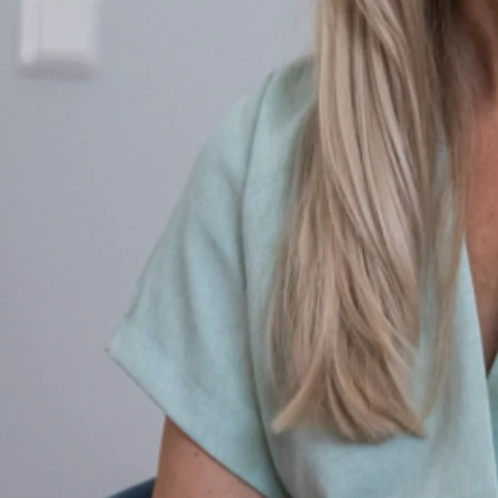
einmaliger intravenöser Gabe (per Infusion) selbst schwere
Depressionen in weniger als 60 Minuten durchbrechen kann,
gehört zu den wichtigsten Entdeckungen im Bereich der
Psychiatrie der letzten Jahre. Ketamin wirkt bei bis zu 70
Prozent der Patienten, die an einer
Therapie-resistenten
Depression
leiden.
Nebenwirkungsarme Lichttherapie nutzen
Die nebenwirkungsarme Lichttherapie ist ein Verfahren, das
sich besonders zur Behandlung von Depression („saisonal
abhängige Depression“, „Winterdepression“) und
Schlafstörungen eignet. Die Wirksamkeit ist wissenschaftlich
nachgewiesen. Die Lichttherapie wird zumeist als
physiologische Ergänzung in einem komplexen
Behandlungsspektrum angewandt.
Wachtherapie als Unterstützung
Therapeutischer Schlafentzug (entweder vollständig oder nur
in der 2. Nachthälfte) kann bei Psychopharmako- und