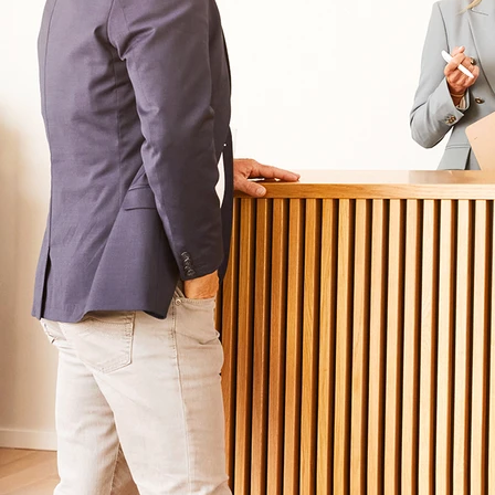
Krankheitsbilder & Therapien
Service
Behandlungsfelder
Veranstaltungen
Therapien
Newsletter
Symptome & Beschwerden
Magazin
Selbsttests
Presse
Bewertungen
Karriere
Unternehmensfakten
Spezialisierte Kliniken
Suchtklinik
Klinik für Depression
Klinik für Anorexie
Klinik für Burnout
Klinik für Erschöpfung
Klinik für Angststörung
Klinik für Essstörung
Klinik für Zwangsstörung
Klinik für Mediensucht
Klinik für Persönlichkeitsstörung
Klinik für Psychose