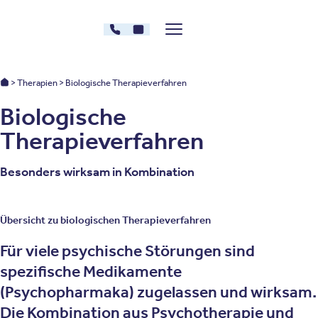
Zum Inhalt springen
030 - 26478607
Kontakt
Menü zeigen/verstecken
Oberberg Kliniken – zur Startseite
Oberberg Kliniken: Startseite
Therapien
Biologische Therapieverfahren
Biologische
Therapieverfahren
Besonders wirksam in Kombination
Übersicht zu biologischen Therapieverfahren
Für viele psychische Störungen sind
spezifische Medikamente
(Psychopharmaka) zugelassen und wirksam.
Die Kombination aus Psychotherapie und