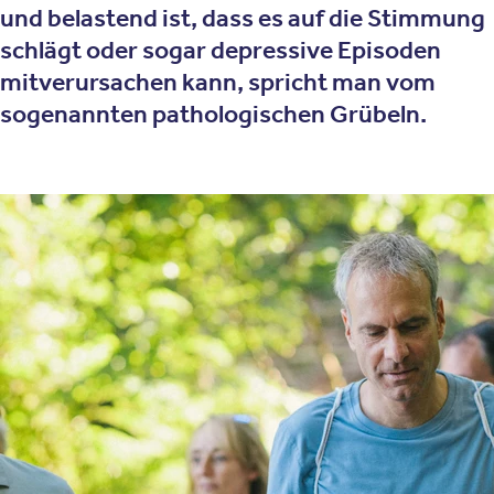
und belastend ist, dass es auf die Stimmung
schlägt oder sogar depressive Episoden
mitverursachen kann, spricht man vom
sogenannten pathologischen Grübeln.
Was ist pathologisches Grübeln?
Unter Grübeln versteht man einen anhaltenden
Denkprozess, bei dem es keinen Endpunkt gibt - die
Gedanken drehen sich im Kreis. Grübelgedanken richten
sich in der Regel auf vergangene Ereignisse wie
Unterhaltungen und Treffen mit anderen Menschen.
Dabei denkt der oder die Grübelnde hauptsächlich über
sich selbst nach - über die eigenen Handlungen, Fehler
und Eigenschaften.
Oft geht es darum, was man in einer konkreten Situation