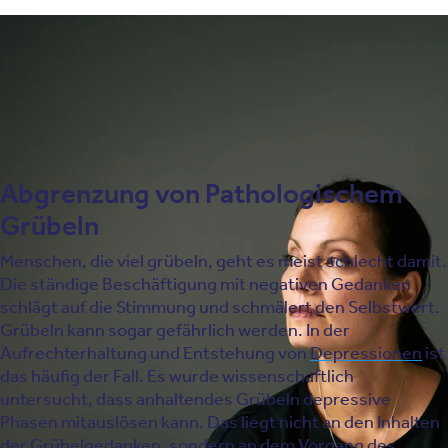
In der Kindheit
Genetische Prägung
Pathologisches Grübeln und die Verbindung zu
anderen Erkrankungen
Abgrenzung von Pathologischem
Grübeln
Menschen, die viel grübeln, geht es meist schlecht damit.
Die ständige Beschäftigung mit negativen Gedanken
schlägt auf die Stimmung und schmälert den Selbstwert.
Grübeln kann sogar gefährlich werden. In der
Aufrechterhaltung und Entstehung von
Depressionen
ist
das häufig der Fall. Es wurde wissenschaftlich
untersucht, dass anhaltendes Grübeln depressive
Phasen mitauslösen kann. Das liegt nicht an den Inhalten
der Grübelgedanken, sondern an dem Vorgang des