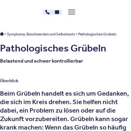
Zum Inhalt springen
030 - 26478607
Kontakt
Menü zeigen/verstecken
Oberberg Kliniken – zur Startseite
Oberberg Kliniken: Startseite
Symptome, Beschwerden und Selbsttests
Pathologisches Grübeln
Pathologisches Grübeln
Belastend und schwer kontrollierbar
Überblick
Beim Grübeln handelt es sich um Gedanken,
die sich im Kreis drehen. Sie helfen nicht
dabei, ein Problem zu lösen oder auf die
Zukunft vorzubereiten. Grübeln kann sogar
krank machen: Wenn das Grübeln so häufig