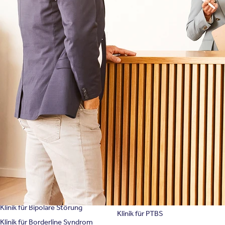
Behandlungsfelder
Veranstaltungen
Therapien
Newsletter
Symptome & Beschwerden
Magazin
Selbsttests
Presse
Bewertungen
Karriere
Unternehmensfakten
Spezialisierte Kliniken
Suchtklinik
Klinik für Depression
Klinik für Anorexie
Klinik für Burnout
Klinik für Erschöpfung
Klinik für Angststörung
Klinik für Essstörung
Klinik für Zwangsstörung
Klinik für Mediensucht
Klinik für Persönlichkeitsstörung
Klinik für Psychose
Klinik für Bipolare Störung
Klinik für PTBS
Klinik für Borderline Syndrom