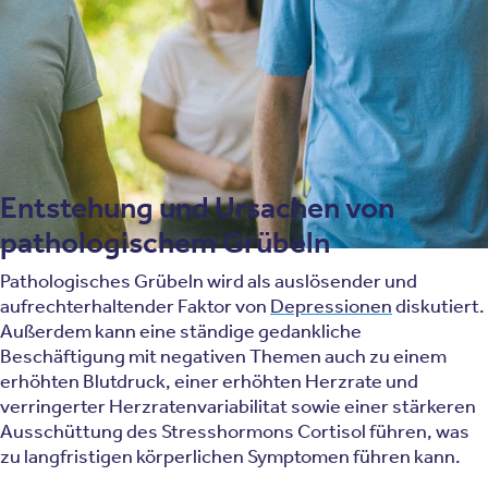
hätte besser oder anders machen können. Die
Erfahrungen werden gedanklich wieder und wieder
durchgespielt, obwohl es klar ist, dass sich die
Vergangenheit nicht ändern lässt. Diese Gedanken sind
meist sehr pessimistisch und kritisch.
Entstehung und Ursachen von
pathologischem Grübeln
Pathologisches Grübeln wird als auslösender und
aufrechterhaltender Faktor von
Depressionen
diskutiert.
Außerdem kann eine ständige gedankliche
Beschäftigung mit negativen Themen auch zu einem
erhöhten Blutdruck, einer erhöhten Herzrate und
verringerter Herzratenvariabilitat sowie einer stärkeren
Ausschüttung des Stresshormons Cortisol führen, was
zu langfristigen körperlichen Symptomen führen kann.