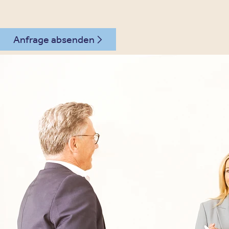
Anfrage absenden
030 - 26478607
Kontakt
Oberberg Kliniken – zur Startseite
Informationen
Kliniken
Für Patienten
Kliniken für Erwachsene
Für Zuweiser
Tageskliniken
Für Eltern
Kliniken für Kinder & Jugendlichen
Für Angehörige
Klinikfinder
Über Oberberg
Aufnahme & Kosten
Krankheitsbilder & Therapien
Service