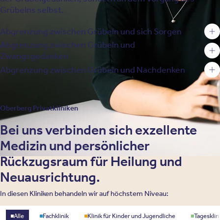
Grübelns selbst.
Abgrenzung zwischen Grübeln und sich Sorgen
Abgrenzung zwischen Grübeln und
Zwangsgedanken
Abgrenzung zwischen Grübeln und Nachdenken
Oberberg Privatkliniken
Bei uns verbinden sich exzellente
Medizin und persönlicher
Rückzugsraum für Heilung und
Neuausrichtung.
In diesen Kliniken behandeln wir auf höchstem Niveau:
Standorttyp
Alle
Fachklinik
Klinik für Kinder und Jugendliche
Tagesklin