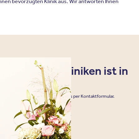
hnen bevorzugten Klinik aus. Wir antworten Ihnen
sere Privatkliniken ist in
möglich.
ng telefonisch, oder schreiben Sie uns per Kontaktformular.