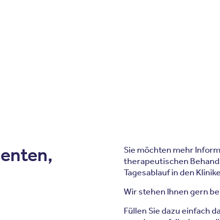
Zum Inhalt springen
r
Kliniken
Krankheitsbilder
Therapien
Über Oberbe
ienten,
Sie möchten mehr Inform
therapeutischen Behand
Tagesablauf in den Klinik
Wir stehen Ihnen gern be
Füllen Sie dazu einfach 