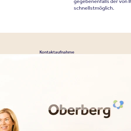
gegebenenfalls der von I
schnellstmöglich.
Kontaktaufnahme
Eine Aufnahme in un
der Regel zeitnah 
Kontaktieren Sie uns für eine individuelle Beratu
030 - 26478607
Ihre Nachricht