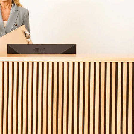
*
Vorname
*
E-Mail Adresse
*
Versicherungsart
Telefonnummer (für Rückruf)