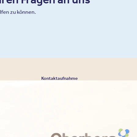
lfen zu können.
Kontaktaufnahme
Eine Aufnahme in un
der Regel zeitnah 
Kontaktieren Sie uns für eine individuelle Beratu
030 - 26478607