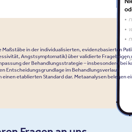
Maßstäbe in der individualisierten, evidenzbasierten Pa
ressivität, Angstsymptomatik) über validierte Fragebögen 
 Anpassung der Behandlungsstrategie – insbesondere bei
zten Entscheidungsgrundlage im Behandlungsverlauf.
ien einen etablierten Standard dar. Metaanalysen belegen 
hren Fragen an uns