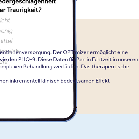
tientInnenversorgung. Der OPTimizer ermöglicht eine
wie den PHQ-9. Diese Daten fließen in Echtzeit in unseren
 komplexen Behandlungsverläufen. Das therapeutische
einen inkrementell klinisch bedeutsamen Effekt