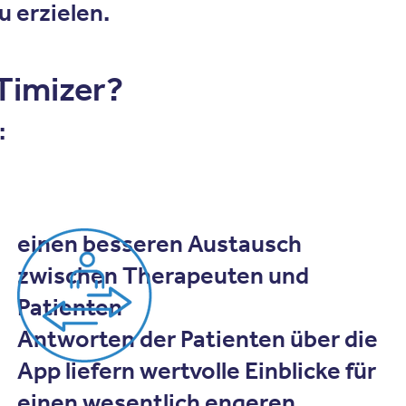
 erzielen.
Timizer?
:
einen besseren Austausch
zwischen Therapeuten und
Patienten
Antworten der Patienten über die
App liefern wertvolle Einblicke für
einen wesentlich engeren