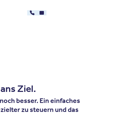
030 - 26478607
Kontakt
rg
Karriere
ans Ziel.
noch besser. Ein einfaches
ielter zu steuern und das