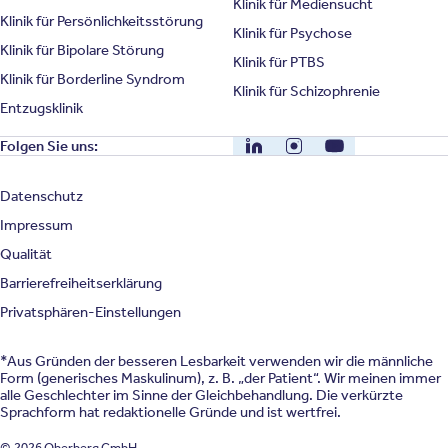
Klinik für Mediensucht
Klinik für Persönlichkeitsstörung
Klinik für Psychose
Klinik für Bipolare Störung
Klinik für PTBS
Klinik für Borderline Syndrom
Klinik für Schizophrenie
Entzugsklinik
LinkedIn
Instagram
YouTube
Folgen Sie uns:
Datenschutz
Impressum
Qualität
Barrierefreiheitserklärung
Privatsphären-Einstellungen
*Aus Gründen der besseren Lesbarkeit verwenden wir die männliche
Form (generisches Maskulinum), z. B. „der Patient“. Wir meinen immer
alle Geschlechter im Sinne der Gleichbehandlung. Die verkürzte
Sprachform hat redaktionelle Gründe und ist wertfrei.
© 2026 Oberberg GmbH