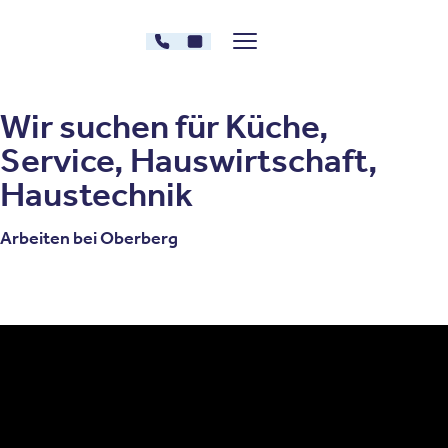
Zum Inhalt springen
030 - 26478607
Kontakt
Menü zeigen/verstecken
Oberberg Kliniken – zur Startseite
Wir suchen für Küche,
Service, Hauswirtschaft,
Haustechnik
Arbeiten bei Oberberg