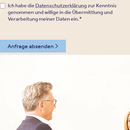
Ich habe die
Datenschutzerklärung
zur Kenntnis
genommen und willige in die Übermittlung und
Verarbeitung meiner Daten ein.*
Anfrage absenden
030 - 26478607
Kontakt
Oberberg Kliniken – zur Startseite
Informationen
Kliniken
Für Patienten
Kliniken für Erwachsene
Für Zuweiser
Tageskliniken
Für Eltern
Kliniken für Kinder & Jugendlichen
Für Angehörige
Klinikfinder