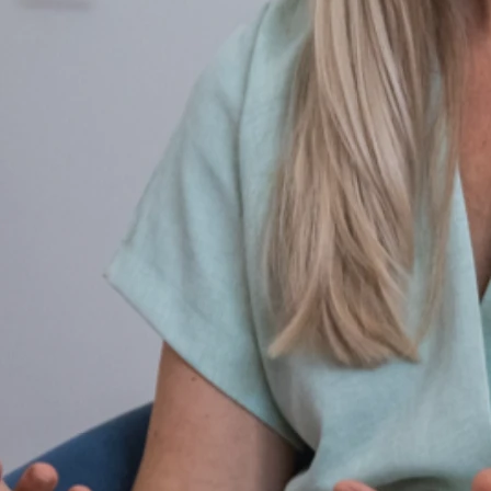
Kombination verschiedener methodischer
Elemente
Der sporttherapeutische Ansatz integriert motorische,
pädagogische und psychologische Methoden. Bewegung dient
dabei als therapeutisches Medium, nicht als Selbstzweck.
Individuelle und gruppenbezogene Durchführung
Sporttherapie kann sowohl im Einzel- als auch im
Gruppensetting durchgeführt werden. Der methodische
Aufbau der Einheiten richtet sich nach therapeutischen
Rahmenbedingungen und nicht nach sportlicher Leistung.
Einbindung in multimodale Behandlungskonzepte
Sporttherapie ist Teil eines interdisziplinären Therapieansatzes
und wird mit anderen Behandlungsformen kombiniert. Sie folgt
dabei klar definierten therapeutischen Strukturen und Abläufen.