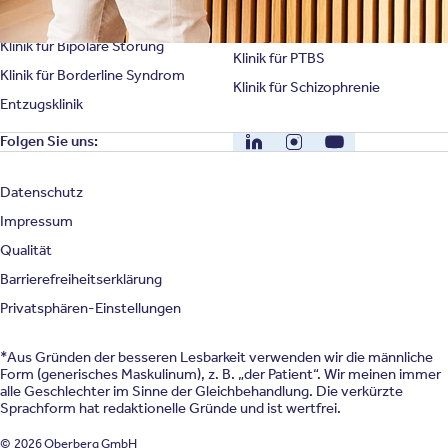
Klinik für Persönlichkeitsstörung
Klinik für Psychose
Klinik für Bipolare Störung
Klinik für PTBS
Klinik für Borderline Syndrom
Klinik für Schizophrenie
Entzugsklinik
LinkedIn
Instagram
YouTube
Folgen Sie uns:
Datenschutz
Impressum
Qualität
Barrierefreiheitserklärung
Privatsphären-Einstellungen
*Aus Gründen der besseren Lesbarkeit verwenden wir die männliche
Form (generisches Maskulinum), z. B. „der Patient“. Wir meinen immer
alle Geschlechter im Sinne der Gleichbehandlung. Die verkürzte
Sprachform hat redaktionelle Gründe und ist wertfrei.
© 2026 Oberberg GmbH