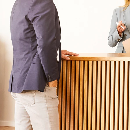
Über Oberberg
Aufnahme & Kosten
Krankheitsbilder & Therapien
Service
Behandlungsfelder
Veranstaltungen
Therapien
Newsletter
Symptome & Beschwerden
Magazin
Selbsttests
Presse
Bewertungen
Karriere
Unternehmensfakten
Spezialisierte Kliniken
Suchtklinik
Klinik für Depression
Klinik für Anorexie
Klinik für Burnout
Klinik für Erschöpfung
Klinik für Angststörung
Klinik für Essstörung
Klinik für Zwangsstörung
Klinik für Mediensucht