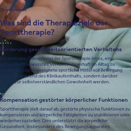
Therapieziele
Was sind die Therapieziele der
Sporttherapie?
Förderung gesundheitsorientierten Verhaltens
Ein zentrales Therapieziel der Sporttherapie ist es, ein
gesundheitsbewusstes Verhalten dauerhaft im Alltag zu
verankern. Durch geeignete sportliche Mittel soll Bewegung
nicht nur während des Klinikaufenthalts, sondern darüber
hinaus zur selbstverständlichen Gewohnheit werden.
Kompensation gestörter körperlicher Funktionen
Sporttherapie zielt darauf ab, gestörte physische Funktionen zu
kompensieren und körperliche Fähigkeiten zu stabilisieren oder
wiederherzustellen. Dies unterstützt die körperliche
Gesundheit, insbesondere des Bewegungsapparates.