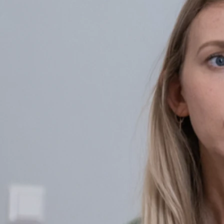
ausgewertet und unterscheidet sich damit klar von freiem oder
rein freizeitorientiertem Sport.
Wissenschaftlich fundierte
Bewegungsintervention
Der Ansatz der Sporttherapie verbindet medizinisches Wissen
mit sportwissenschaftlichen Methoden. Bewegungsangebote
werden gezielt ausgewählt und an den therapeutischen
Kontext angepasst.
Therapeutische Anleitung und Reflexion
Sporttherapie findet unter fachlicher Anleitung statt und
beinhaltet neben der Bewegung auch begleitende
Reflexionsprozesse. Körperliche Erfahrungen werden bewusst
wahrgenommen und in den therapeutischen Gesamtprozess
eingebunden.