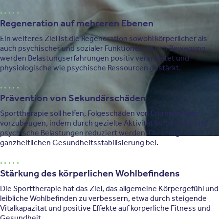
Regeneration auf mehreren Ebenen
Ein weiteres Ziel ist die Regeneration sowohl körperlicher als
auch psychischer und sozialer Funktionen. Durch Bewegung
werden Belastungserfahrungen positiv verarbeitet und
physiologische wie psychische Ressourcen gestärkt.
Prävention von Sekundärschäden
Sporttherapie soll helfen, Folgeschäden von Erkrankungen
vorzubeugen, indem durch gezielte Aktivität körperliche und
psychische Belastungen reduziert werden. Dies trägt zur
ganzheitlichen Gesundheitsstabilisierung bei.
Stärkung des körperlichen Wohlbefindens
Die Sporttherapie hat das Ziel, das allgemeine Körpergefühl und
leibliche Wohlbefinden zu verbessern, etwa durch steigende
Vitalkapazität und positive Effekte auf körperliche Fitness und
Gesundheit.