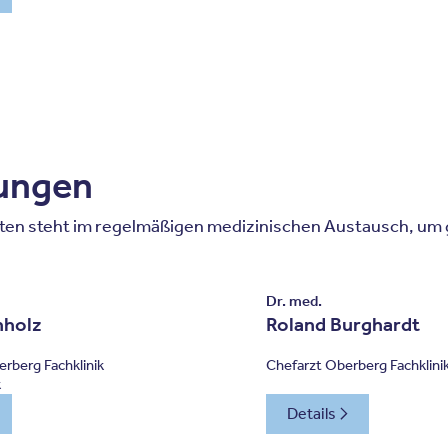
tungen
en steht im regelmäßigen medizinischen Austausch, um g
Dr. med.
hholz
Roland Burghardt
rberg Fachklinik
Chefarzt Oberberg Fachklini
k
Details