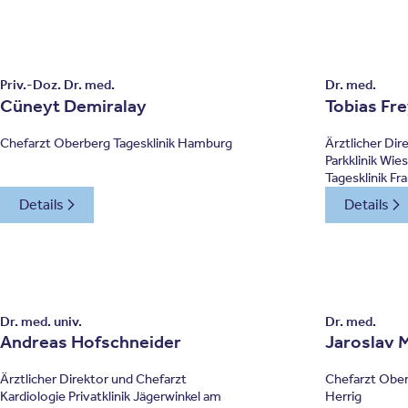
Priv.-Doz. Dr. med.
Dr. med.
Cüneyt Demiralay
Tobias Fr
Chefarzt Oberberg Tagesklinik Hamburg
Ärztlicher Di
Parkklinik Wi
Tagesklinik Fr
Details
Details
Dr. med. univ.
Dr. med.
Andreas Hofschneider
Jaroslav 
Ärztlicher Direktor und Chefarzt
Chefarzt Ober
Kardiologie Privatklinik Jägerwinkel am
Herrig