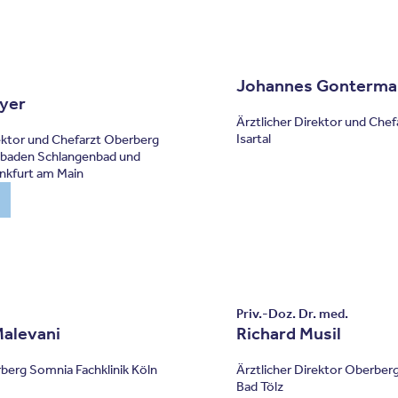
Johannes Gonterma
eyer
Ärztlicher Direktor und Che
Isartal
rektor und Chefarzt Oberberg
esbaden Schlangenbad und
ankfurt am Main
Priv.-Doz. Dr. med.
Malevani
Richard Musil
berg Somnia Fachklinik Köln
Ärztlicher Direktor Oberberg
Bad Tölz