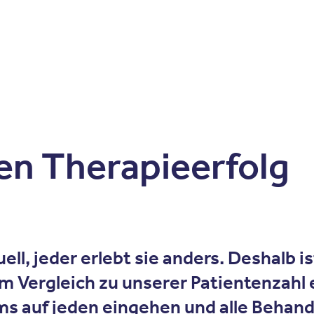
Zum Inhalt springen
r
Kliniken
Krankheitsbilder
Therapien
Über Oberbe
en Therapieerfolg
l, jeder erlebt sie anders. Deshalb ist
m Vergleich zu unserer Patientenzahl
ms auf jeden eingehen und alle Behan