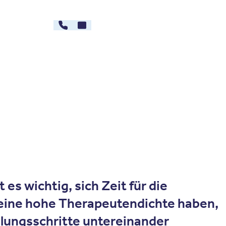
030 - 26478607
Kontakt
rg
Karriere
 es wichtig, sich Zeit für die
 eine hohe Therapeutendichte haben,
dlungsschritte untereinander