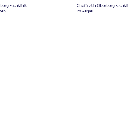
berg Fachklinik
Chefärztin Oberberg Fachkli
hen
im Allgäu