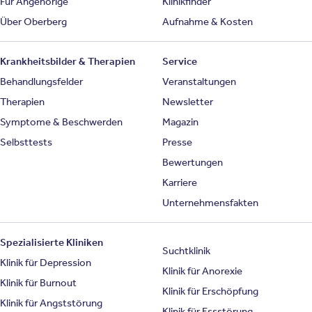
Für Angehörige
Klinikfinder
Über Oberberg
Aufnahme & Kosten
Krankheitsbilder & Therapien
Service
Behandlungsfelder
Veranstaltungen
Therapien
Newsletter
Symptome & Beschwerden
Magazin
Selbsttests
Presse
Bewertungen
Karriere
Unternehmensfakten
Spezialisierte Kliniken
Suchtklinik
Klinik für Depression
Klinik für Anorexie
Klinik für Burnout
Klinik für Erschöpfung
Klinik für Angststörung
Klinik für Essstörung