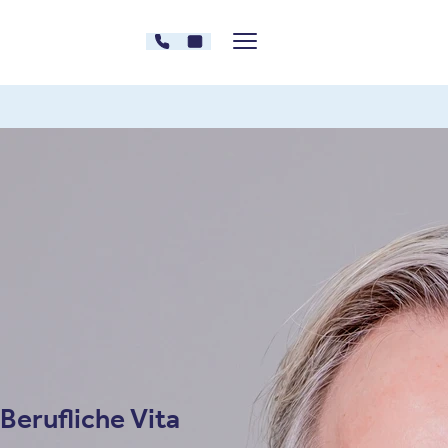
Zum Inhalt springen
030 - 26478607
Kontakt
Menü zeigen/verstecken
Oberberg Kliniken – zur Startseite
Dr. med. Roland Burghardt
Seit September 2022 Chefarzt der
Oberberg
Fachklinik Fasanenkiez Berlin
Facharzt für Kinder- und Jugendpsychiatrie und -
psychotherapie mit Promotion
Forschung und Erfahrung in der Behandlung von
Essstörungen und ADHS
Berufliche Vita