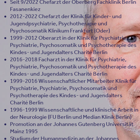
Seit 9/2022 Chefarzt der Oberberg Fachklinik Berlin
Fasanenkiez
2012-2022 Chefarzt der Klinik für Kinder- und
Jugendpsychiatrie, Psychotherapie und
Psychosomatik Klinikum Frankfurt (Oder)
1999-2012 Oberarzt in der Klinik für Psychiatrie,
Psychiatrie, Psychosomatik und Psychotherapie des
Kindes- und Jugendalters Charité Berlin
2016-2018 Facharzt in der Klinik für Psychiatrie,
Psychiatrie, Psychosomatik und Psychotherapie des
Kindes- und Jugendalters Charité Berlin
1999-2016 Wissenschaftlicher Mitarbeiter Klinik für
Psychiatrie, Psychiatrie, Psychosomatik und
Psychotherapie des Kindes- und Jugendalters
Charité Berlin
1996-1999 Wissenschaftliche und klinische Arbeit in
der Neurologie (FU Berlin und Median Klinik Berlin)
Promotion an der Johannes Gutenberg Universität
Mainz 1995
Studium der Humanmedizin an der Johannes