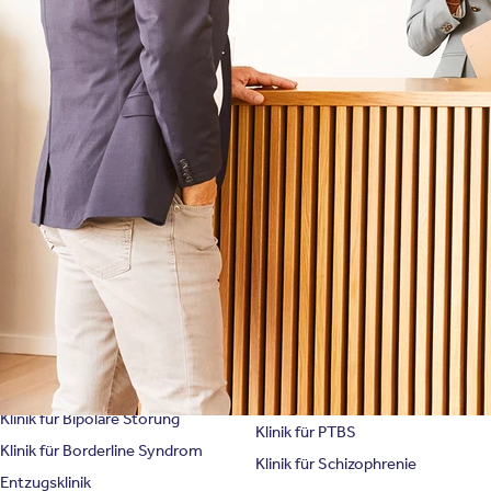
Therapien
Newsletter
Symptome & Beschwerden
Magazin
Selbsttests
Presse
Bewertungen
Karriere
Unternehmensfakten
Spezialisierte Kliniken
Suchtklinik
Klinik für Depression
Klinik für Anorexie
Klinik für Burnout
Klinik für Erschöpfung
Klinik für Angststörung
Klinik für Essstörung
Klinik für Zwangsstörung
Klinik für Mediensucht
Klinik für Persönlichkeitsstörung
Klinik für Psychose
Klinik für Bipolare Störung
Klinik für PTBS
Klinik für Borderline Syndrom
Klinik für Schizophrenie
Entzugsklinik