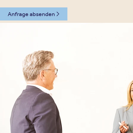
Anfrage absenden
030 - 26478607
Kontakt
Oberberg Kliniken – zur Startseite
Informationen
Kliniken
Für Patienten
Kliniken für Erwachsene
Für Zuweiser
Tageskliniken
Für Eltern
Kliniken für Kinder & Jugendlichen
Für Angehörige
Klinikfinder
Über Oberberg
Aufnahme & Kosten
Krankheitsbilder & Therapien
Service
Behandlungsfelder
Veranstaltungen