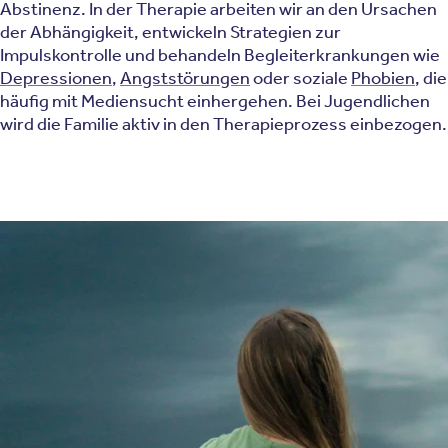
Abstinenz. In der Therapie arbeiten wir an den Ursachen
der Abhängigkeit, entwickeln Strategien zur
Impulskontrolle und behandeln Begleiterkrankungen wie
Depressionen
,
Angststörungen
oder soziale
Phobien
, die
häufig mit Mediensucht einhergehen. Bei Jugendlichen
wird die Familie aktiv in den Therapieprozess einbezogen.
Zur Behandlung von digitaler Sucht setzen wir unter
anderem diese Therapieverfahren ein:
Achtsamkeitsbasierte Psychotherapieverfahren
Psychotherapie
Biologische Therapieverfahren
Biofeedback
Akzeptanz- und Commitment-Therapie