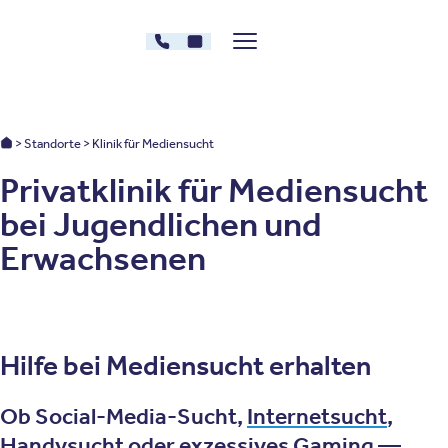
Zum Inhalt springen
030 - 26478607
Kontakt
Menü zeigen/verstecken
Oberberg Kliniken – zur Startseite
Oberberg Kliniken: Startseite
Standorte
Klinik für Mediensucht
Privatklinik für Mediensucht
bei Jugendlichen und
Erwachsenen
Hilfe bei Mediensucht erhalten
Ob Social-Media-Sucht,
Internetsucht
,
Handysucht oder exzessives Gaming —