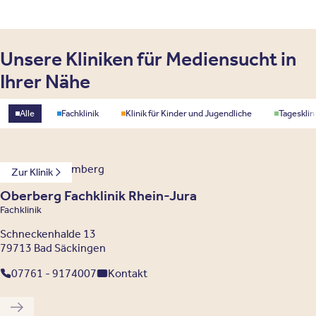
Unsere Kliniken für Mediensucht in
Ihrer Nähe
Standorttyp
Alle
Fachklinik
Klinik für Kinder und Jugendliche
Tagesklin
Baden-Württemberg
Zur Klinik
Oberberg Fachklinik Rhein-Jura
Fachklinik
Schneckenhalde 13
79713 Bad Säckingen
07761 - 9174007
Kontakt
Vorherige Klinik