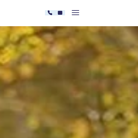
Zum Inhalt springen
030 - 26478607
Kontakt
Menü zeigen/verstecken
Oberberg Kliniken – zur Startseite