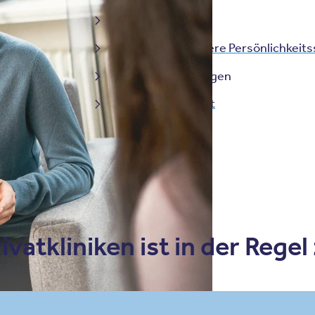
Essstörungen
Borderline und andere Persönlichkeit
Dissoziative Störungen
Medienabhängigkeit
vatkliniken ist in der Regel