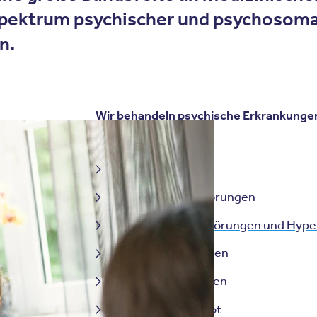
pektrum psychischer und psychosomat
n.
Wir behandeln psychische Erkrankungen
Schulabsentismus
Angst- und Panikstörungen
Aufmerksamkeitsstörungen und Hyper
Depressive Störungen
Emotionale Störungen
Eltern-Kind-Angebot