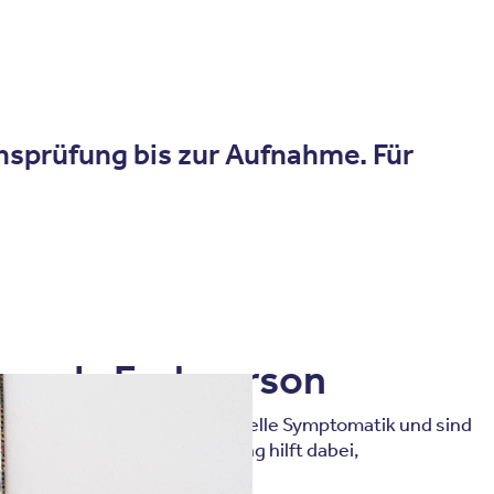
onsprüfung bis zur Aufnahme. Für
eisende Fachperson
 längerem, beurteilen die aktuelle Symptomatik und sind
gsprozess. Ihre Einschätzung hilft dabei,