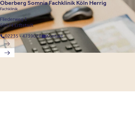
Oberberg Somnia Fachklinik Köln Herrig
Fachklinik
Fliederweg 1
50374 Erftstadt
02235 - 4739024
Kontakt
Vorherige Klinik
Nächste Klinik