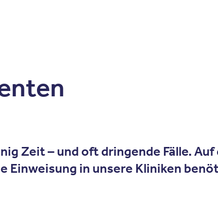
Zum Inhalt springen
r
Kliniken
Krankheitsbilder
Therapien
Über Oberbe
ienten
g Zeit – und oft dringende Fälle. Auf 
le Einweisung in unsere Kliniken benöti