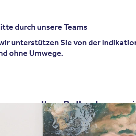
itte durch unsere Teams
 wir unterstützen Sie von der Indikati
 und ohne Umwege.
Ihre Rolle als zuw
Sie kennen den Patienten oft schon seit
wichtiger Ansprechpartner im Behandlun
eine geeignete Klinik auszuwählen