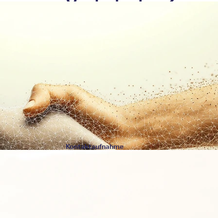
Vorteile der Zusa
Als Deutschlands führender Qualitätsver
Psychosomatik und Psychotherapie orie
Wissenschaft und Praxis. Daher stellen 
liefern 10 gute Gründe für eine Zusamme
Was uns auszeichnet
Kontaktaufnahme
Kontaktieren Sie uns für e
telefonisch, oder schreibe
030 - 26479292