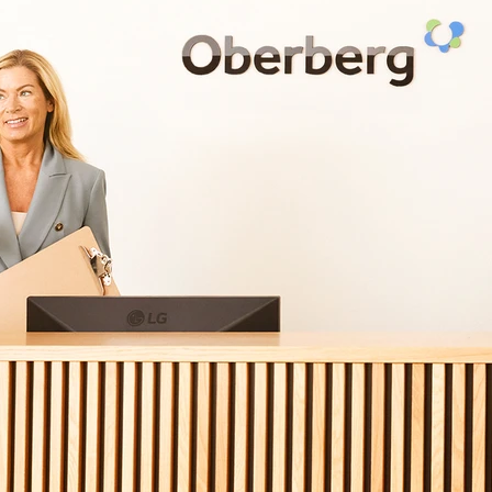
Ihre Nachricht
Praxis / Klinik
*
Vorname
*
PLZ Ihrer Praxis / Klinik