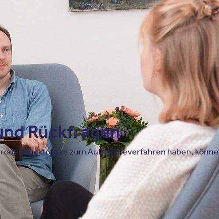
die Dringlichkeit einzuordnen
den Behandlungsfokus zu klären
Unsere Kliniken verstehen sich als
Part
eine kollegiale Zusammenarbeit auf Au
und Rückfragen
n oder Rückfragen zum Aufnahmeverfahren haben, können 