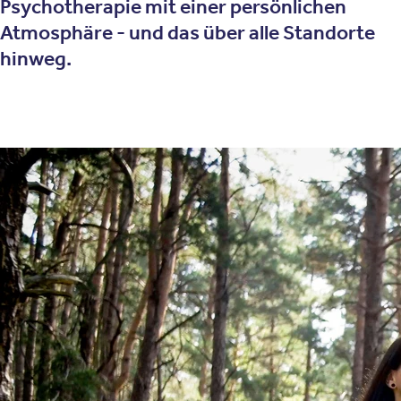
Psychotherapie mit einer persönlichen
Atmosphäre - und das über alle Standorte
hinweg.
Über Uns
Die Oberberg Kliniken
Die Oberberg Kliniken sind der führende
Qualitätsverbund privater Fachkliniken im Bereich
Psychiatrie, Psychosomatik und Psychotherapie im
deutschsprachigen Raum. An all unseren Standorten
bieten wir offene, individuelle und intensive
Therapiesettings – für Kinder, Jugendliche und
Erwachsene. Modernste psychotherapeutische
Versorgung mit evaluierten Therapieverfahren
verbinden wir in unseren Häusern mit einem gehobenen