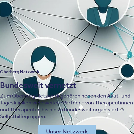
Advisory Board bündelt aktuellen Forschungsstand,
medizinisch-therapeutische Expertise, politisches
Knowhow, gesundheitsökonomische Aspekte, die
Perspektive von Kostenträgern, Innovation und
Marktfokus.
Mehr über unser Advisory Board
Oberberg Netzwerk
Bundesweit vernetzt
Zum Oberberg Netzwerk gehören neben den Akut- und
Tageskliniken viele weitere Partner – von Therapeutinnen
und Therapeuten bis hin zu bundesweit organisierten
Selbsthilfegruppen.
Unser Netzwerk