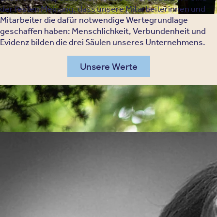
der festen Meinung, dass unsere Mitarbeiterinnen und
Mitarbeiter die dafür notwendige Wertegrundlage
geschaffen haben: Menschlichkeit, Verbundenheit und
Evidenz bilden die drei Säulen unseres Unternehmens.
Unsere Werte
Historie
Unsere Geschichte
Unser Gründer, der Neurologe Prof. Dr. Matthias
Gottschaldt, warb für einen offeneren Umgang mit
seelischen Störungen und psychischen Erkrankungen.
Die Oberberg Fachkliniken hat er auch aus persönlicher