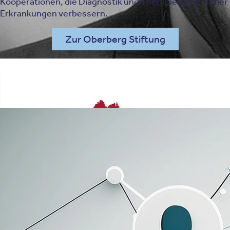
Kooperationen, die Diagnostik und Therapie psychischer
Erkrankungen verbessern.
Zur Oberberg Stiftung
Advisory Board
Netzwerk und Beratung für
Oberberg
Die Ausrichtung von Oberberg auf Kooperation,
Marktumfeld und Wertschöpfung wird die
Zukunftsfähigkeit auch mit sich stetig ändernden
Rahmenbedingungen sichern.
Unser mit namhaften Expertinnen und Experten besetzte