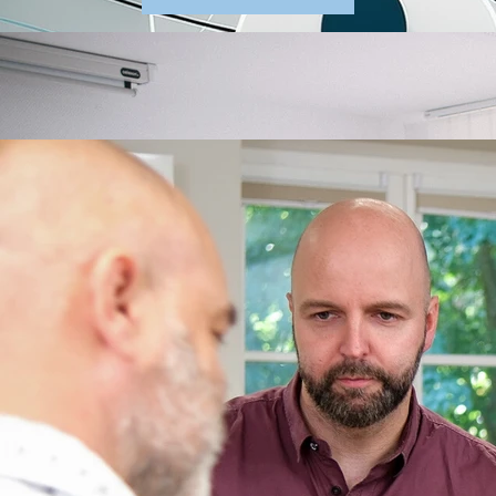
Unser Team
Patienten im Fokus
Wir berücksichtigen die individuellen Bedürfnisse
unserer Patienten und Patientinnen. Optimal darauf
vorbereitet sind wir durch unsere interdisziplinären,
hochqualifizierten Teams und unsere hohe
Therapeutendichte, die jedem Teammitglied ausreichend
Zeit für die einzelnen Patienten ermöglicht.
Unser Team