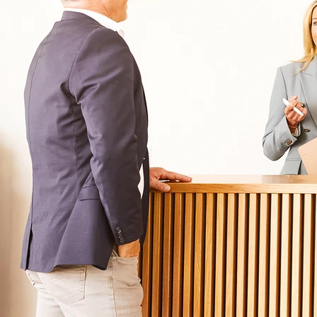
Für Eltern
Kliniken für Kinder & Jugendlichen
Für Angehörige
Klinikfinder
Über Oberberg
Aufnahme & Kosten
Krankheitsbilder & Therapien
Service
Behandlungsfelder
Veranstaltungen
Therapien
Newsletter
Symptome & Beschwerden
Magazin
Selbsttests
Presse
Bewertungen
Karriere
Unternehmensfakten
Spezialisierte Kliniken
Suchtklinik
Klinik für Depression
Klinik für Anorexie
Klinik für Burnout