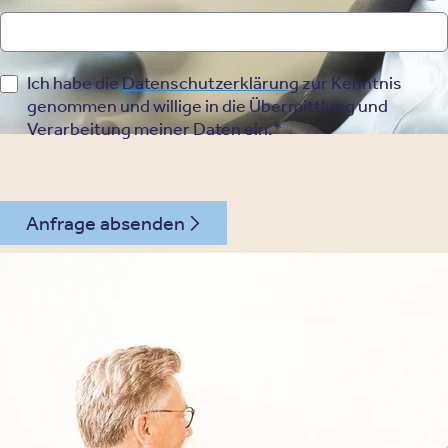
Ich habe die
Datenschutzerklärung
zur Kenntnis
genommen und willige in die Übermittlung und
Verarbeitung meiner Daten ein.*
Anfrage absenden
030 - 26478607
Kontakt
Oberberg Kliniken – zur Startseite
Informationen
Kliniken
Für Patienten
Kliniken für Erwachsene
Für Zuweiser
Tageskliniken