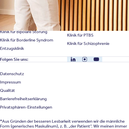
Klinik für Erschöpfung
Klinik für Angststörung
Klinik für Essstörung
Klinik für Zwangsstörung
Klinik für Mediensucht
Klinik für Persönlichkeitsstörung
Klinik für Psychose
Klinik für Bipolare Störung
Klinik für PTBS
Klinik für Borderline Syndrom
Klinik für Schizophrenie
Entzugsklinik
LinkedIn
Instagram
YouTube
Folgen Sie uns:
Datenschutz
Impressum
Qualität
Barrierefreiheitserklärung
Privatsphären-Einstellungen
*Aus Gründen der besseren Lesbarkeit verwenden wir die männliche
Form (generisches Maskulinum), z. B. „der Patient“. Wir meinen immer