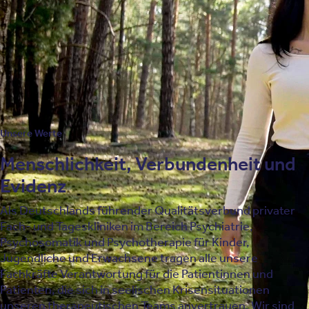
Ambiente. Die überschaubar großen Einrichtungen mit
persönlicher Atmosphäre gehören zu den qualitativ
hochwertigsten Fachkliniken in diesem Segment.
Unsere Standorte
Unsere Werte
Menschlichkeit, Verbundenheit und
Evidenz
Als Deutschlands führender Qualitätsverbund privater
Fach- und Tageskliniken im Bereich Psychiatrie,
Psychosomatik und Psychotherapie für Kinder,
Jugendliche und Erwachsene tragen alle unsere
Fachkräfte Verantwortung für die Patientinnen und
Patienten, die sich in seelischen Krisensituationen
unseren therapeutischen Teams anvertrauen. Wir sind