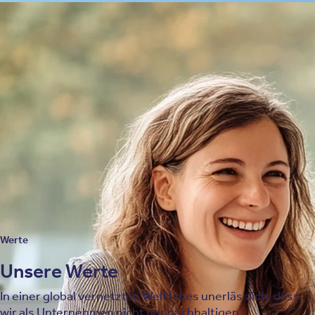
Qualitätsanspruch
Qualitätsnachweis
Die Oberberg Kliniken setzen auf innovative und
evidenzbasierte Therapieansätze, deren Qualität durch
unabhängige wissenschaftliche Untersuchungen
bestätigt wurde. Unsere Patienten geben uns regelmäßig
Bestnoten und empfehlen uns mit großer Überzeugung
weiter.
Mehr über unsere Qualität
Werte
Unsere Werte
In einer global vernetzten Welt ist es unerlässlich, dass
wir als Unternehmen nicht nur nachhaltigen