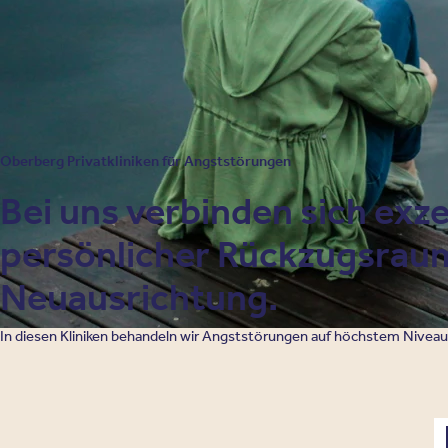
Oberberg Privatkliniken für Angststörungen
Bei uns verbinden sich exz
persönlicher Rückzugsraum
Neuausrichtung.
In diesen Kliniken behandeln wir Angststörungen auf höchstem Niveau
S