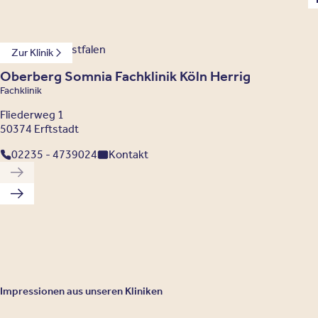
Nordrhein-Westfalen
Zur Klinik
Oberberg Somnia Fachklinik Köln Herrig
Fachklinik
Fliederweg 1
50374 Erftstadt
02235 - 4739024
Kontakt
Vorherige Klinik
Nächste Klinik
Impressionen aus unseren Kliniken