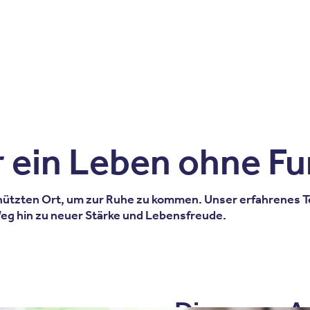
Zum Inhalt springen
r
Kliniken
Krankheitsbilder
Therapien
Über Oberbe
 ein Leben ohne Fu
hützten Ort, um zur Ruhe zu kommen. Unser erfahrenes Tea
Weg hin zu neuer Stärke und Lebensfreude.