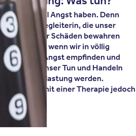
ngststörung: Was tun?
n wir manchmal Angst haben. Denn
uverlässige Begleiterin, die unser
rn und uns vor Schäden bewahren
ch belastend, wenn wir in völlig
Situationen Angst empfinden und
tzustände unser Tun und Handeln
iner Dauerbelastung werden.
lassen sich mit einer Therapie jedoch
herapieren.