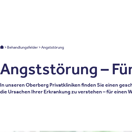
Patienten
Zuweise
Oberberg Kliniken – zur Startseite
Oberberg Kliniken: Startseite
Behandlungsfelder
Angststörung
Angststörung – Für
In unseren Oberberg Privatkliniken finden Sie einen gesc
die Ursachen Ihrer Erkrankung zu verstehen – für einen 