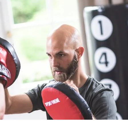
Diagnose A
Es ist gut, wen
Angst ist eine z
Überleben siche
kann. Es ist jedo
unbegründeten 
wenn diese Angs
lähmen und zu e
Angststörungen 
behandeln und t