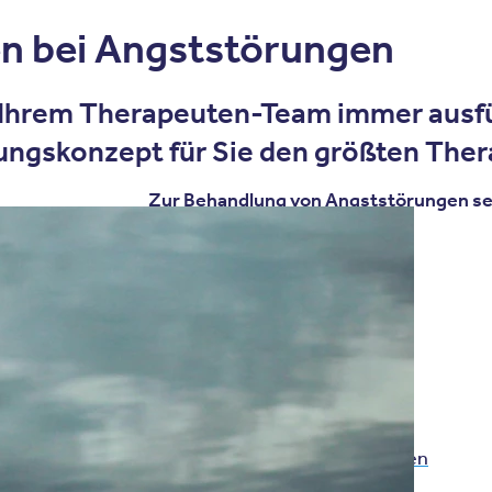
en bei Angststörungen
 Ihrem Therapeuten-Team immer ausfü
ungskonzept für Sie den größten Thera
Zur Behandlung von Angststörungen set
Psychotherapie
Kognitive Verhaltenstherapie
Entspannungstechniken
Biofeedback
Biologische Therapieverfahren