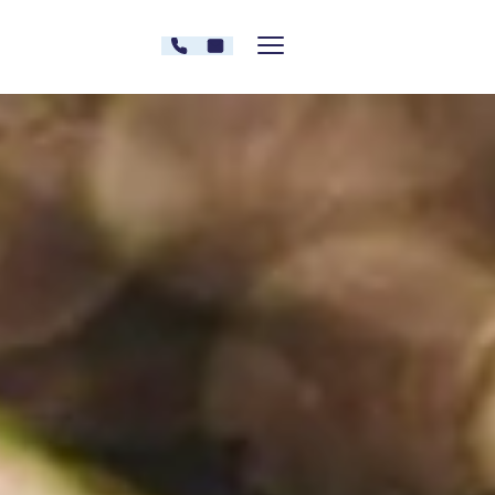
Zum Inhalt springen
030 - 26478607
Kontakt
Menü zeigen/verstecken
Oberberg Kliniken – zur Startseite