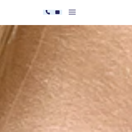
Zum Inhalt springen
030 - 26478607
Kontakt
Menü zeigen/verstecken
Oberberg Kliniken – zur Startseite