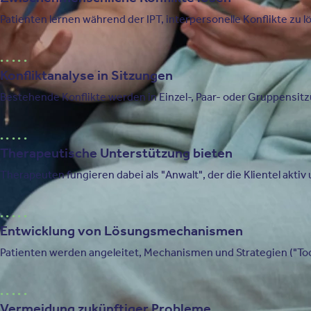
Patienten lernen während der IPT, interpersonelle Konflikte zu
Konfliktanalyse in Sitzungen
Bestehende Konflikte werden in Einzel-, Paar- oder Gruppensi
Therapeutische Unterstützung bieten
Therapeuten fungieren dabei als "Anwalt", der die Klientel akt
Entwicklung von Lösungsmechanismen
Patienten werden angeleitet, Mechanismen und Strategien ("Too
Vermeidung zukünftiger Probleme