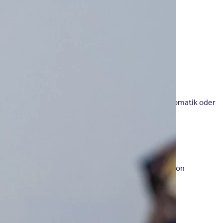
zt an den Lebensbezügen des Betroffenen an.
ies hilft bei der Bewältigung der aktuellen Symptomatik oder
se Umstände können für das Auslösen der Depression