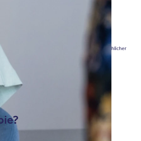
n. Sie nutzt auch Techniken aus anderen
uch die Klärung sowie Aufarbeitung zwischenmenschlicher
pie?