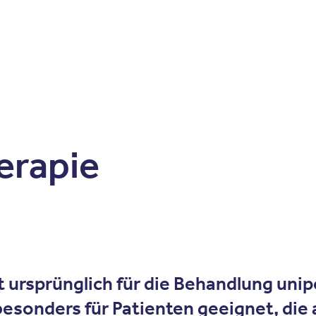
Zum Inhalt springen
r
Kliniken
Krankheitsbilder
Therapien
Über Oberbe
erapie
t ursprünglich für die Behandlung uni
esonders für Patienten geeignet, die