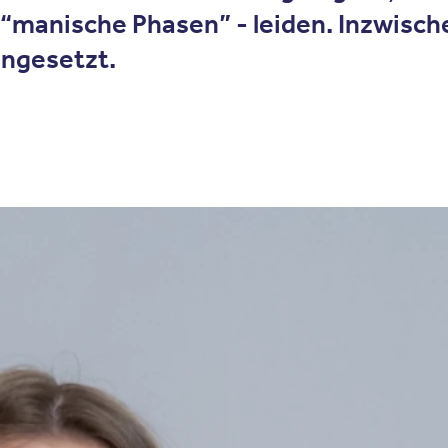
anische Phasen” - leiden. Inzwischen
ingesetzt.
ersonelle Therapie?
kungen konzeptualisiert, die sich stets in einem interpersonell