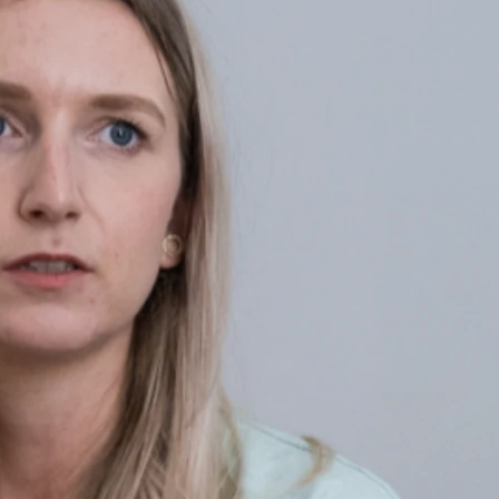
llen Theorie Sullivans und der Bindungstheorie Bowlbys. Sie set
rsonelle Beziehungen oder deren Bewertung positiv verändert. D
n Lebensbezügen und Beziehungsaspekten der Patienten an. Die