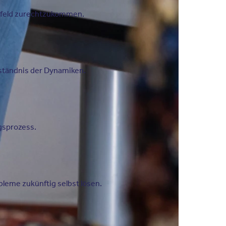
 Umfeld zurechtzukommen.
rständnis der Dynamiken.
ngsprozess.
leme zukünftig selbst lösen.