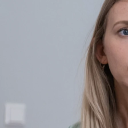
Grundlage interpersoneller Theorien
Die therapeutische Arbeit der IPT basiert auf der interpersone
Positive Beziehungsgestaltung
Durch korrigierende Erfahrungen und Einsichten werden interpe
Störungen.
Fokus auf Lebensumstände
Das Behandlungskonzept der IPT setzt gezielt an den aktuelle
verantwortlich gemacht werden.
Einsatz von Kommunikationsanalysen