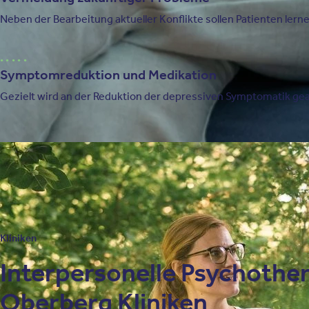
Neben der Bearbeitung aktueller Konflikte sollen Patienten lernen
Symptomreduktion und Medikation
Gezielt wird an der Reduktion der depressiven Symptomatik gea
Kliniken
Interpersonelle Psychothe
Oberberg Kliniken