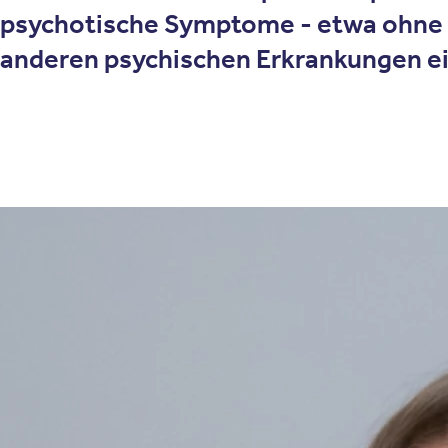
psychotische Symptome - etwa ohne “m
anderen psychischen Erkrankungen e
Therapieansatz
Wie funktioniert die Interp
Multifaktorielles Störungsmodell
Psychische Störungen werden als multifaktoriell bedingte Erkran
biopsychosozialen Ansatzes der IPT.