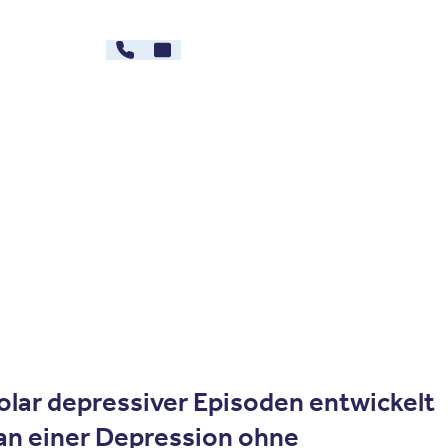
030 - 26478607
Kontakt
rg
Karriere
polar depressiver Episoden entwickelt
 an einer Depression ohne