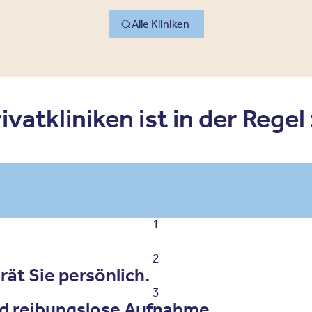
Alle Kliniken
vatkliniken ist in der Regel
1
2
ät Sie persönlich.
3
d reibungslose Aufnahme.