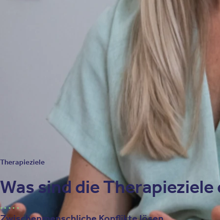
Die IPT greift effizient auf Kommunikationsanalysen zurück, um
Psychotherapieverfahren.
Spezifische Therapietechniken
Zu den angewandten Techniken gehören die Gefühlsaktualisieru
Konfliktursachen sind zentrale Elemente.
Therapieziele
Was sind die Therapieziele
Zwischenmenschliche Konflikte lösen