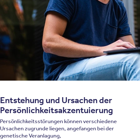
erfordert.
Werden dagegen der Alltag und das soziale
Zusammenleben durch entsprechende
Persönlichkeitsmerkmale beeinträchtigt, kann
Leidensdruck entstehen. In diesem Fall liegt in der Regel
eine Persönlichkeitsstörung vor. Der Begriff
Persönlichkeitsakzentuierung beschreibt das
Vorhandensein ausgeprägter Merkmale, die zu
Neurosen,
Persönlichkeitsstörungen
und
psychosomatischen Erkrankungen führen können.
Entstehung und Ursachen der
Persönlichkeitsakzentuierung
Persönlichkeitsstörungen können verschiedene
Ursachen zugrunde liegen, angefangen bei der
genetische Veranlagung,