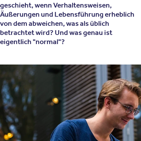
geschieht, wenn Verhaltensweisen,
Äußerungen und Lebensführung erheblich
von dem abweichen, was als üblich
betrachtet wird? Und was genau ist
eigentlich "normal"?
Was bedeutet
Persönlichkeitsakzentuierung?
Unter den zahlreichen individuellen Merkmalen und
Facetten der menschlichen Persönlichkeit sind manche
mehr und manche weniger dominant. Letztere können in
die Persönlichkeitsakzentuierung münden, das heißt, in
einen stark ausgeprägten Charakterzug, der aber unter
den normalen Lebensbedingungen des Betroffenen nicht
krankheitswertig ist und deshalb auch keine Behandlung