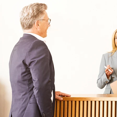
Informationen
Kliniken
Für Patienten
Kliniken für Erwachsene
Für Zuweiser
Tageskliniken
Für Eltern
Kliniken für Kinder & Jugendlichen
Für Angehörige
Klinikfinder
Über Oberberg
Aufnahme & Kosten
Krankheitsbilder & Therapien
Service
Behandlungsfelder
Veranstaltungen
Therapien
Newsletter
Symptome & Beschwerden
Magazin
Selbsttests
Presse
Bewertungen
Karriere
Unternehmensfakten