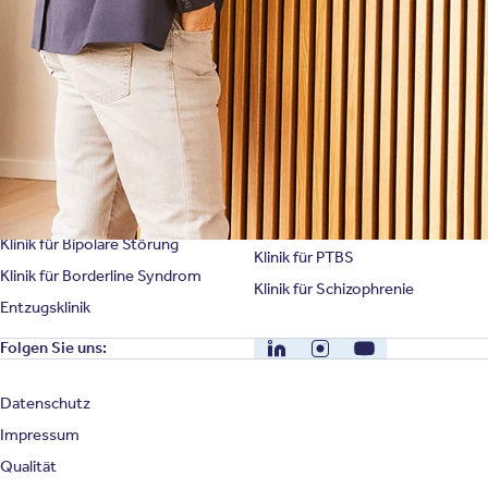
Spezialisierte Kliniken
Suchtklinik
Klinik für Depression
Klinik für Anorexie
Klinik für Burnout
Klinik für Erschöpfung
Klinik für Angststörung
Klinik für Essstörung
Klinik für Zwangsstörung
Klinik für Mediensucht
Klinik für Persönlichkeitsstörung
Klinik für Psychose
Klinik für Bipolare Störung
Klinik für PTBS
Klinik für Borderline Syndrom
Klinik für Schizophrenie
Entzugsklinik
LinkedIn
Instagram
YouTube
Folgen Sie uns:
Datenschutz
Impressum
Qualität