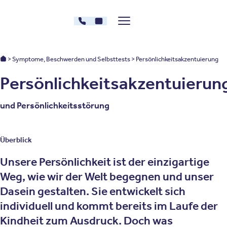
Zum Inhalt springen
030 - 26478607
Kontakt
Menü zeigen/verstecken
Oberberg Kliniken – zur Startseite
Oberberg Kliniken: Startseite
Symptome, Beschwerden und Selbsttests
Persönlichkeitsakzentuierung
Persönlichkeitsakzentuierun
und Persönlichkeitsstörung
Überblick
Unsere Persönlichkeit ist der einzigartige
Weg, wie wir der Welt begegnen und unser
Dasein gestalten. Sie entwickelt sich
individuell und kommt bereits im Laufe der
Kindheit zum Ausdruck. Doch was