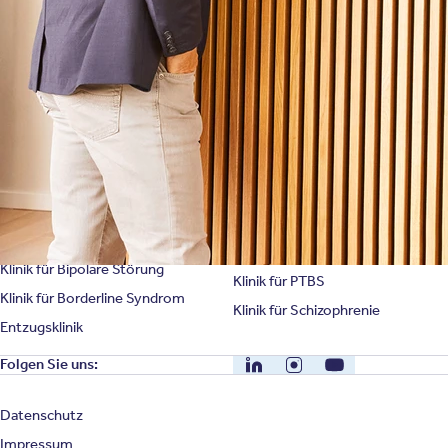
Karriere
Unternehmensfakten
Spezialisierte Kliniken
Suchtklinik
Klinik für Depression
Klinik für Anorexie
Klinik für Burnout
Klinik für Erschöpfung
Klinik für Angststörung
Klinik für Essstörung
Klinik für Zwangsstörung
Klinik für Mediensucht
Klinik für Persönlichkeitsstörung
Klinik für Psychose
Klinik für Bipolare Störung
Klinik für PTBS
Klinik für Borderline Syndrom
Klinik für Schizophrenie
Entzugsklinik
LinkedIn
Instagram
YouTube
Folgen Sie uns:
Datenschutz
Impressum