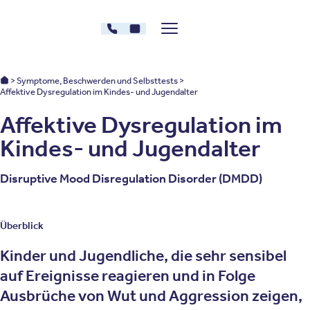
Zum Inhalt springen
030 - 26478607
Kontakt
Menü zeigen/verstecken
Oberberg Kliniken – zur Startseite
Oberberg Kliniken: Startseite
Symptome, Beschwerden und Selbsttests
Affektive Dysregulation im Kindes- und Jugendalter
Affektive Dysregulation im
Kindes- und Jugendalter
Disruptive Mood Disregulation Disorder (DMDD)
Überblick
Kinder und Jugendliche, die sehr sensibel
auf Ereignisse reagieren und in Folge
Ausbrüche von Wut und Aggression zeigen,