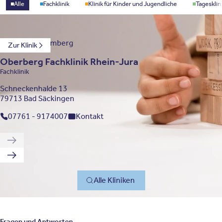
Standorttyp
Alle
Fachklinik
Klinik für Kinder und Jugendliche
Tagesklin
Baden-Württemberg
Zur Klinik
Oberberg Fachklinik Rhein-Jura
Fachklinik
Schneckenhalde 13
79713 Bad Säckingen
07761 - 9174007
Kontakt
Vorherige Klinik
Nächste Klinik
Alle Kliniken
Fragen und Antworten