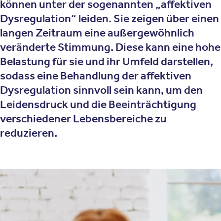
können unter der sogenannten „affektiven
Dysregulation“ leiden. Sie zeigen über einen
langen Zeitraum eine außergewöhnlich
veränderte Stimmung. Diese kann eine hohe
Belastung für sie und ihr Umfeld darstellen,
sodass eine Behandlung der affektiven
Dysregulation sinnvoll sein kann, um den
Leidensdruck und die Beeinträchtigung
verschiedener Lebensbereiche zu
reduzieren.
Was ist die Affektive Dysregulation?
Die affektive Dysregulation bei Kindern und Jugendlichen
ist seit 2013 eine eigenständige Diagnose im
Klassifikationssystem DSM-5, wobei Symptome teilweise