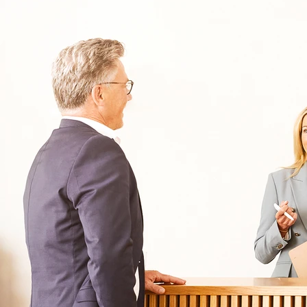
030 - 26478607
Kontakt
Oberberg Kliniken – zur Startseite
Informationen
Kliniken
Für Patienten
Kliniken für Erwachsene
Für Zuweiser
Tageskliniken
Für Eltern
Kliniken für Kinder & Jugendlichen
Für Angehörige
Klinikfinder
Über Oberberg
Aufnahme & Kosten
Krankheitsbilder & Therapien
Service
Behandlungsfelder
Veranstaltungen
Therapien
Newsletter
Symptome & Beschwerden
Magazin
Selbsttests
Presse
Bewertungen