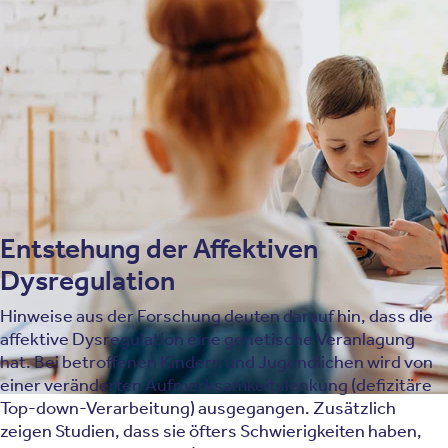
mit anderen psychischen Krankheitsbildern überlappen
können. Die Störung beginnt vor dem 10. Lebensjahr und
die Auffälligkeiten bestehen über mindestens 12 Monate.
Eine sorgfältige Diagnostik ist essenziell, um eine
andauernde Fehlbehandlung zu vermeiden, wobei die
Diagnosestellung „affektive Dysregulation“ erst ab dem
6. Lebensjahr und nur bis zum 18. Lebensjahr möglich ist.
Entstehung der Affektiven
Dysregulation
Hinweise aus der Forschung deuten darauf hin, dass die
affektive Dysregulation eine genetische Veranlagung
hat. Bei betroffenen Kindern und Jugendlichen wird von
einer veränderten Aufmerksamkeitslenkung (defizitäre
Top-down-Verarbeitung) ausgegangen. Zusätzlich
zeigen Studien, dass sie öfters Schwierigkeiten haben,