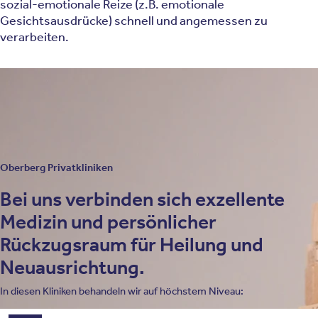
sozial-emotionale Reize (z.B. emotionale
Gesichtsausdrücke) schnell und angemessen zu
verarbeiten.
Wie sieht eine affektiven Dysregulation aus? Welche
Symptome sind typisch?
Mögliche Folgen und Risiken
Oberberg Privatkliniken
Bei uns verbinden sich exzellente
Medizin und persönlicher
Rückzugsraum für Heilung und
Neuausrichtung.
In diesen Kliniken behandeln wir auf höchstem Niveau: