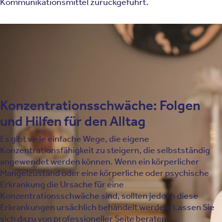
Kommunikationsmittel zurückgeführt.
Konsum von Medien
Körperliche Ursachen
Psychische Ursachen
Konzentrationsschwäche: Folgen
und Hilfen für den Alltag
Es gibt viele einfache Wege, die eigene
Konzentrationsfähigkeit zu steigern, die selbstständig
angewendet werden können. Wenn ein körperlicher
Mangelzustand oder eine körperliche oder psychische
Erkrankung die Ursache für eine
Konzentrationsschwäche sind, sollten jedoch diese
Erkrankungen ursächlich behandelt werden. Lassen Sie
sich dazu von professioneller Seite beraten.