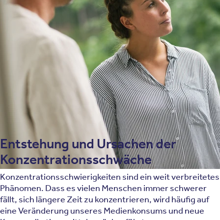
oder Gedanken ab.
Konzentrationsschwierigkeiten können sich durch einen
Leistungsabfall bei der Arbeit oder in der Schule äußern.
Auch in Bereichen, die nicht mit Leistung in Verbindung
stehen, können sich Konzentrationsschwierigkeiten
äußern – zum Beispiel im zwischenmenschlichen
Kontakt, bei längeren Gesprächen oder beim Konsum
von Medien wie Büchern oder Filmen.
Entstehung und Ursachen der
Konzentrationsschwäche
Konzentrationsschwierigkeiten sind ein weit verbreitetes
Phänomen. Dass es vielen Menschen immer schwerer
fällt, sich längere Zeit zu konzentrieren, wird häufig auf
eine Veränderung unseres Medienkonsums und neue