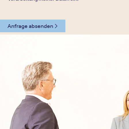
Anfrage absenden
030 - 26478607
Kontakt
Oberberg Kliniken – zur Startseite
Informationen
Kliniken
Für Patienten
Kliniken für Erwachsene
Für Zuweiser
Tageskliniken
Für Eltern
Kliniken für Kinder & Jugendlichen
Für Angehörige
Klinikfinder
Über Oberberg
Aufnahme & Kosten
Krankheitsbilder & Therapien
Service