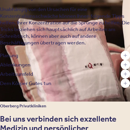
Unabhängig von den Ursachen für eine
Konzentrationsschwäche können Ihnen folgende Tipps
helfen, Ihrer Konzentration auf die Sprünge zu helfen. Die
Tricks beziehen sich hauptsächlich auf Arbeiten am
Schreibtisch, können aber auch auf andere
Beschäftigungen übertragen werden.
Planung
Ablenkungen
Arbeitsumfeld
Dem Körper Gutes tun
Oberberg Privatkliniken
Bei uns verbinden sich exzellente
Medizin und persönlicher