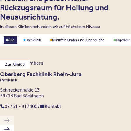
Rückzugsraum für Heilung und
Neuausrichtung.
In diesen Kliniken behandeln wir auf höchstem Niveau:
Standorttyp
Alle
Fachklinik
Klinik für Kinder und Jugendliche
Tagesklin
Baden-Württemberg
Zur Klinik
Oberberg Fachklinik Rhein-Jura
Fachklinik
Schneckenhalde 13
79713 Bad Säckingen
07761 - 9174007
Kontakt
Vorherige Klinik