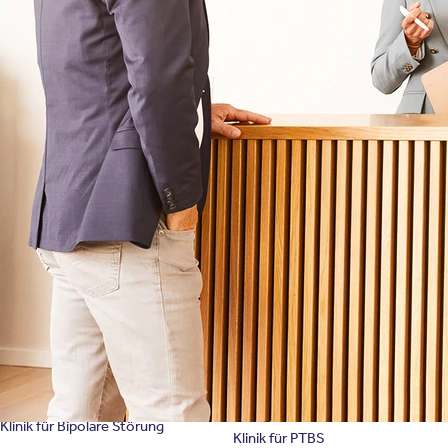
Behandlungsfelder
Veranstaltungen
Therapien
Newsletter
Symptome & Beschwerden
Magazin
Selbsttests
Presse
Bewertungen
Karriere
Unternehmensfakten
Spezialisierte Kliniken
Suchtklinik
Klinik für Depression
Klinik für Anorexie
Klinik für Burnout
Klinik für Erschöpfung
Klinik für Angststörung
Klinik für Essstörung
Klinik für Zwangsstörung
Klinik für Mediensucht
Klinik für Persönlichkeitsstörung
Klinik für Psychose
Klinik für Bipolare Störung
Klinik für PTBS