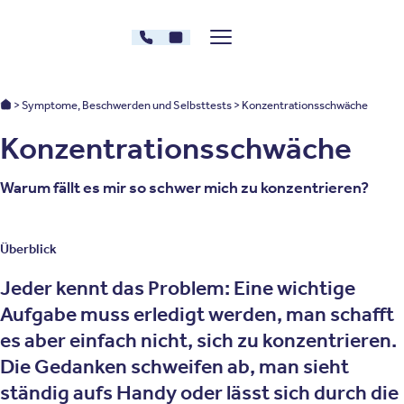
Zum Inhalt springen
030 - 26478607
Kontakt
Menü zeigen/verstecken
Oberberg Kliniken – zur Startseite
Oberberg Kliniken: Startseite
Symptome, Beschwerden und Selbsttests
Konzentrationsschwäche
Konzentrationsschwäche
Warum fällt es mir so schwer mich zu konzentrieren?
Überblick
Jeder kennt das Problem: Eine wichtige
Aufgabe muss erledigt werden, man schafft
es aber einfach nicht, sich zu konzentrieren.
Die Gedanken schweifen ab, man sieht
ständig aufs Handy oder lässt sich durch die