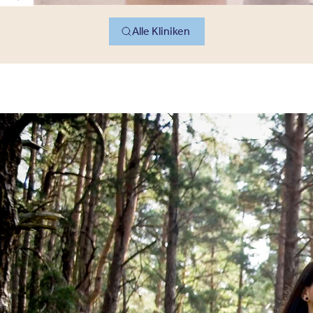
Nächste Klinik
Alle Kliniken
Unsere Therapiemethoden
In den Oberberg Kliniken erhalten Sie
moderne, wirksame Therapien, die
individuell auf Ihre Bedürfnisse abgestimmt
sind – in einer Umgebung, in der Sie sich gut
aufgehoben fühlen.
Erfahren Sie hier mehr über unsere
Konzepte, besondere Spezialisierungen und
welche Therapiemethode am besten zu
Ihnen passt.