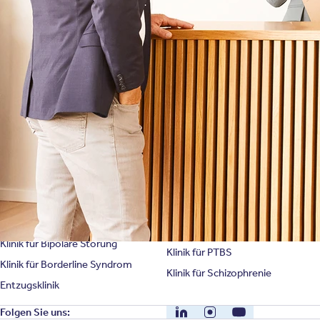
Selbsttests
Presse
Bewertungen
Karriere
Unternehmensfakten
Spezialisierte Kliniken
Suchtklinik
Klinik für Depression
Klinik für Anorexie
Klinik für Burnout
Klinik für Erschöpfung
Klinik für Angststörung
Klinik für Essstörung
Klinik für Zwangsstörung
Klinik für Mediensucht
Klinik für Persönlichkeitsstörung
Klinik für Psychose
Klinik für Bipolare Störung
Klinik für PTBS
Klinik für Borderline Syndrom
Klinik für Schizophrenie
Entzugsklinik
LinkedIn
Instagram
YouTube
Folgen Sie uns: