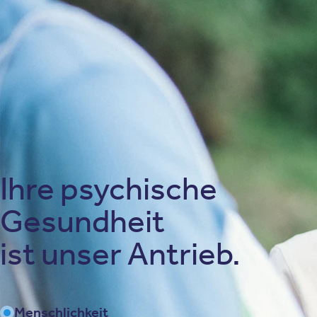
psychischen Herausforderungen ernst
genommen und gestärkt fühlen.
Wir begleiten Sie mit fachlicher Kompetenz
und aufrichtiger Zuwendung auf ihrem Weg
zu mehr seelischer Stabilität.
Unser Behandlungskonzept
Ihre psychische
Gesundheit
ist unser Antrieb.
Menschlichkeit