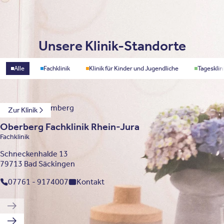
Unsere Behandlungsfelder
Unsere Klinik-Standorte
Standorttyp
Alle
Fachklinik
Klinik für Kinder und Jugendliche
Tagesklin
Baden-Württemberg
Zur Klinik
Oberberg Fachklinik Rhein-Jura
Fachklinik
Schneckenhalde 13
79713 Bad Säckingen
07761 - 9174007
Kontakt
Vorherige Klinik