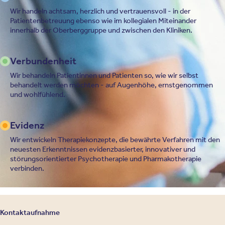
Wir handeln achtsam, herzlich und vertrauensvoll - in der
Patientenbetreuung ebenso wie im kollegialen Miteinander
innerhalb der Oberberggruppe und zwischen den Kliniken.
Verbundenheit
Wir behandeln Patientinnen und Patienten so, wie wir selbst
behandelt werden möchten - auf Augenhöhe, ernstgenommen
und wohlfühlend.
Evidenz
Wir entwickeln Therapiekonzepte, die bewährte Verfahren mit den
neuesten Erkenntnissen evidenzbasierter, innovativer und
störungsorientierter Psychotherapie und Pharmakotherapie
verbinden.
Kontaktaufnahme