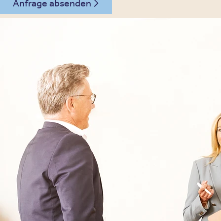
Anfrage absenden
030 - 26478607
Kontakt
Oberberg Kliniken – zur Startseite
Informationen
Kliniken
Für Patienten
Kliniken für Erwachsene
Für Zuweiser
Tageskliniken
Für Eltern
Kliniken für Kinder & Jugendlichen
Für Angehörige
Klinikfinder
Über Oberberg
Aufnahme & Kosten
Krankheitsbilder & Therapien
Service
Behandlungsfelder
Veranstaltungen
Therapien
Newsletter
Symptome & Beschwerden
Magazin