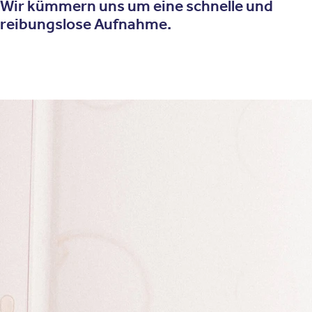
Wir kümmern uns um eine schnelle und
reibungslose Aufnahme.
Unsere Behandlungsfelder
In den Oberberg Kliniken unterstützen wir
Menschen mit einer großen Bandbreite an
psychischen Erkrankungen – von ADHS bis
hin zu Zwangsstörungen. Erfahren Sie mehr
über Symptome und Diagnosen, machen Sie
auf Wunsch einen unserer Schnelltests und
entdecken Sie, welcher unserer Standorte
auf Ihr Behandlungsbild spezialisiert ist.