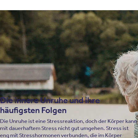
Stress im Alltag
Lebensstil
Erkrankungen
Unterzuckerung
Wechseljahre
Nahrungsmittel
Psychische Erkrankungen
Die innere Unruhe und ihre
häufigsten Folgen
Die Unruhe ist eine Stressreaktion, doch der Körper kann
mit dauerhaftem Stress nicht gut umgehen. Stress ist
eng mit Stresshormonen verbunden, die im Körper