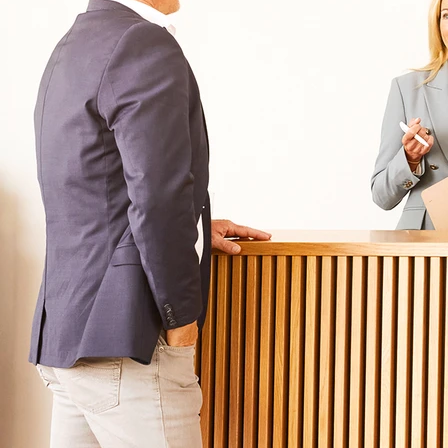
Für Angehörige
Klinikfinder
Über Oberberg
Aufnahme & Kosten
Krankheitsbilder & Therapien
Service
Behandlungsfelder
Veranstaltungen
Therapien
Newsletter
Symptome & Beschwerden
Magazin
Selbsttests
Presse
Bewertungen
Karriere
Unternehmensfakten
Spezialisierte Kliniken
Suchtklinik
Klinik für Depression
Klinik für Anorexie
Klinik für Burnout
Klinik für Erschöpfung