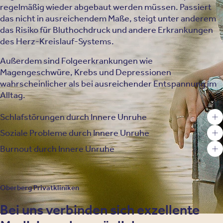
regelmäßig wieder abgebaut werden müssen. Passiert
das nicht in ausreichendem Maße, steigt unter anderem
das Risiko für Bluthochdruck und andere Erkrankungen
des Herz-Kreislauf-Systems.
Außerdem sind Folgeerkrankungen wie
Magengeschwüre, Krebs und Depressionen
wahrscheinlicher als bei ausreichender Entspannung im
Alltag.
Schlafstörungen durch Innere Unruhe
Soziale Probleme durch Innere Unruhe
Burnout durch Innere Unruhe
Oberberg Privatkliniken
Bei uns verbinden sich exzellente