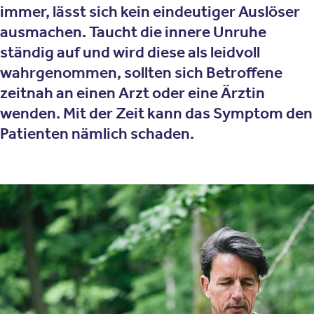
immer, lässt sich kein eindeutiger Auslöser
ausmachen. Taucht die innere Unruhe
ständig auf und wird diese als leidvoll
wahrgenommen, sollten sich Betroffene
zeitnah an einen Arzt oder eine Ärztin
wenden. Mit der Zeit kann das Symptom den
Patienten nämlich schaden.
Was bedeutet innere Unruhe?
Bei der inneren Unruhe handelt es sich um eine
Stressreaktion. Stress kann als positiv oder negativ
empfunden werden, doch bei der inneren Unruhe fühlen
sich die Betroffenen häufig sehr unwohl. Sie ist in der
Regel nur von kurzer Dauer und legt sich schnell wieder.
Es ist jedoch auch möglich, dass die innere Unruhe länger