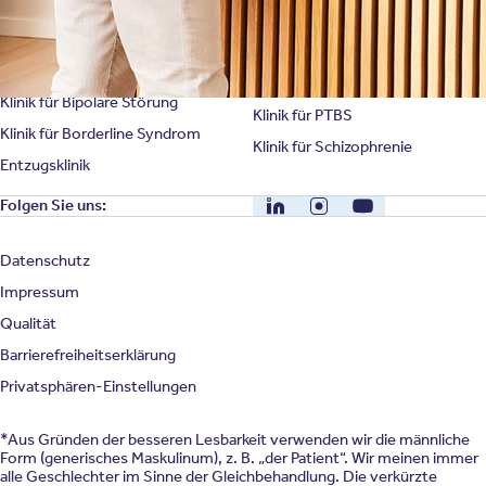
Klinik für Angststörung
Klinik für Essstörung
Klinik für Zwangsstörung
Klinik für Mediensucht
Klinik für Persönlichkeitsstörung
Klinik für Psychose
Klinik für Bipolare Störung
Klinik für PTBS
Klinik für Borderline Syndrom
Klinik für Schizophrenie
Entzugsklinik
LinkedIn
Instagram
YouTube
Folgen Sie uns:
Datenschutz
Impressum
Qualität
Barrierefreiheitserklärung
Privatsphären-Einstellungen
*Aus Gründen der besseren Lesbarkeit verwenden wir die männliche
Form (generisches Maskulinum), z. B. „der Patient“. Wir meinen immer
alle Geschlechter im Sinne der Gleichbehandlung. Die verkürzte