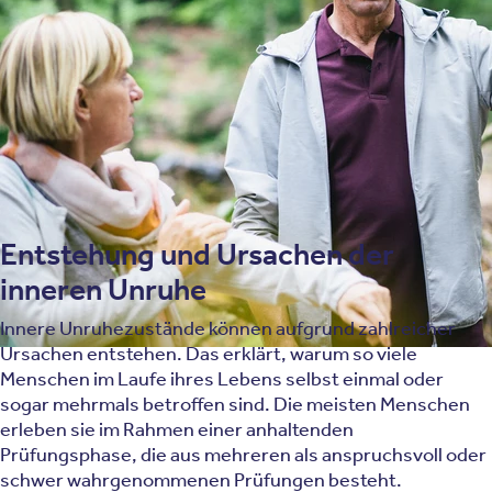
anhält oder regelmäßig wiederkehrt, zum Teil ohne
erkennbaren Auslöser.
Dabei ist es wichtig zu wissen, dass die innere Unruhe
selbst ein Symptom ist, das in einigen Fällen auf eine
vorliegende Erkrankung hindeutet. Betroffene einer
inneren Unruhe sind angespannt und nervös.
Entstehung und Ursachen der
inneren Unruhe
Innere Unruhezustände können aufgrund zahlreicher
Ursachen entstehen. Das erklärt, warum so viele
Menschen im Laufe ihres Lebens selbst einmal oder
sogar mehrmals betroffen sind. Die meisten Menschen
erleben sie im Rahmen einer anhaltenden
Prüfungsphase, die aus mehreren als anspruchsvoll oder
schwer wahrgenommenen Prüfungen besteht.