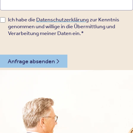
Ich habe die
Datenschutzerklärung
zur Kenntnis
genommen und willige in die Übermittlung und
Verarbeitung meiner Daten ein.*
Anfrage absenden
030 - 26478607
Kontakt
Oberberg Kliniken – zur Startseite
Informationen
Kliniken
Für Patienten
Kliniken für Erwachsene
Für Zuweiser
Tageskliniken
Für Eltern
Kliniken für Kinder & Jugendlichen