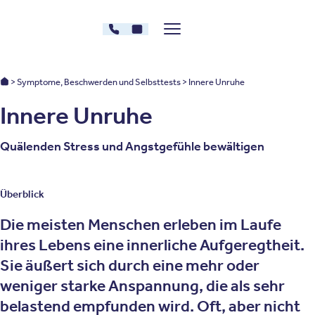
Zum Inhalt springen
030 - 26478607
Kontakt
Menü zeigen/verstecken
Oberberg Kliniken – zur Startseite
Oberberg Kliniken: Startseite
Symptome, Beschwerden und Selbsttests
Innere Unruhe
Innere Unruhe
Quälenden Stress und Angstgefühle bewältigen
Überblick
Die meisten Menschen erleben im Laufe
ihres Lebens eine innerliche Aufgeregtheit.
Sie äußert sich durch eine mehr oder
weniger starke Anspannung, die als sehr
belastend empfunden wird. Oft, aber nicht