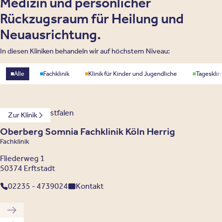
Medizin und persönlicher
Rückzugsraum für Heilung und
Neuausrichtung.
In diesen Kliniken behandeln wir auf höchstem Niveau:
Standorttyp
Alle
Fachklinik
Klinik für Kinder und Jugendliche
Tagesklin
Nordrhein-Westfalen
Zur Klinik
Oberberg Somnia Fachklinik Köln Herrig
Fachklinik
Fliederweg 1
50374 Erftstadt
02235 - 4739024
Kontakt
Vorherige Klinik