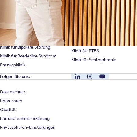
Klinik für Depression
Klinik für Anorexie
Klinik für Burnout
Klinik für Erschöpfung
Klinik für Angststörung
Klinik für Essstörung
Klinik für Zwangsstörung
Klinik für Mediensucht
Klinik für Persönlichkeitsstörung
Klinik für Psychose
Klinik für Bipolare Störung
Klinik für PTBS
Klinik für Borderline Syndrom
Klinik für Schizophrenie
Entzugsklinik
LinkedIn
Instagram
YouTube
Folgen Sie uns:
Datenschutz
Impressum
Qualität
Barrierefreiheitserklärung
Privatsphären-Einstellungen