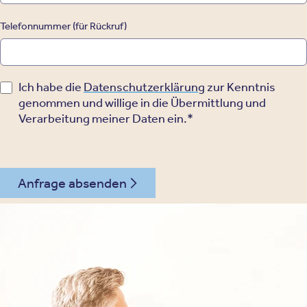
Telefonnummer (für Rückruf)
Ich habe die
Datenschutzerklärung
zur Kenntnis
genommen und willige in die Übermittlung und
Verarbeitung meiner Daten ein.*
Anfrage absenden
030 - 26478607
Kontakt
Oberberg Kliniken – zur Startseite
Informationen
Kliniken
Für Patienten
Kliniken für Erwachsene