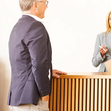
Für Zuweiser
Tageskliniken
Für Eltern
Kliniken für Kinder & Jugendlichen
Für Angehörige
Klinikfinder
Über Oberberg
Aufnahme & Kosten
Krankheitsbilder & Therapien
Service
Behandlungsfelder
Veranstaltungen
Therapien
Newsletter
Symptome & Beschwerden
Magazin
Selbsttests
Presse
Bewertungen
Karriere
Unternehmensfakten
Spezialisierte Kliniken
Suchtklinik