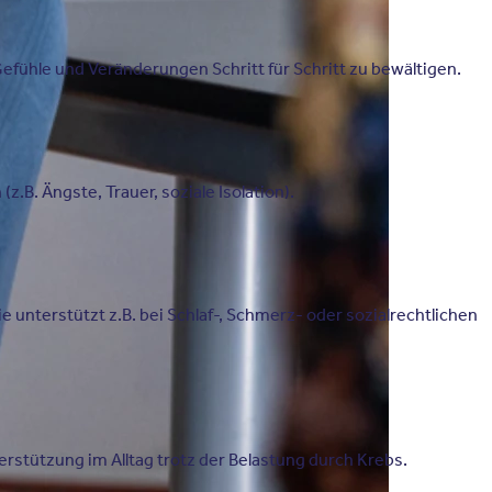
Gefühle und Veränderungen Schritt für Schritt zu bewältigen.
.B. Ängste, Trauer, soziale Isolation).
unterstützt z.B. bei Schlaf-, Schmerz- oder sozialrechtlichen
terstützung im Alltag trotz der Belastung durch Krebs.