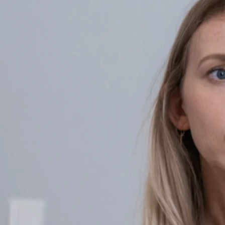
Palliativbetreuung beteiligt sind. Neben den Krebspatienten we
Beteiligte Berufsgruppen
Beteiligt an der Unterstützung und Behandlung der an Krebs Er
Ergotherapeuten und Seelsorger. Außerdem finden sich Einflüsse
Veränderte Körperintegrität
Die Diagnose einer Krebserkrankung betrifft nicht nur den Kör
Beschwerden aufgrund der Erkrankung oder Behandlungsmetho
Gestörtes emotionales Gleichgewicht
Das Ungleichgewicht entsteht durch neue oder verstärkte Gefühl
Krebspatienten auf. Die Erkrankung führt meist zu Niedergeschl