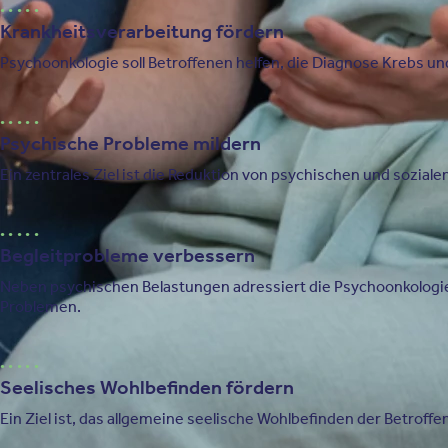
Krankheitsverarbeitung fördern
Psychoonkologie soll Betroffenen helfen, die Diagnose Krebs und
Psychische Probleme mildern
Ein zentrales Ziel ist die Reduktion von psychischen und soziale
Begleitprobleme verbessern
Neben psychischen Belastungen adressiert die Psychoonkologie a
Problemen.
Seelisches Wohlbefinden fördern
Ein Ziel ist, das allgemeine seelische Wohlbefinden der Betroffe