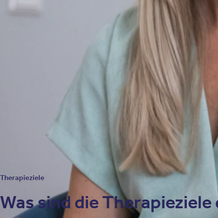
Verändertes Selbstkonzept
Betroffene können einen Autonomie- und Kontrollverlust erlebe
und Sozialleben zustande kommt. Die Lebensqualität der Betroff
Psychische Erkrankungen bei Krebs
Symptome wie Angst oder Traurigkeit können sich bei Betroffene
Therapieziele
Was sind die Therapieziele