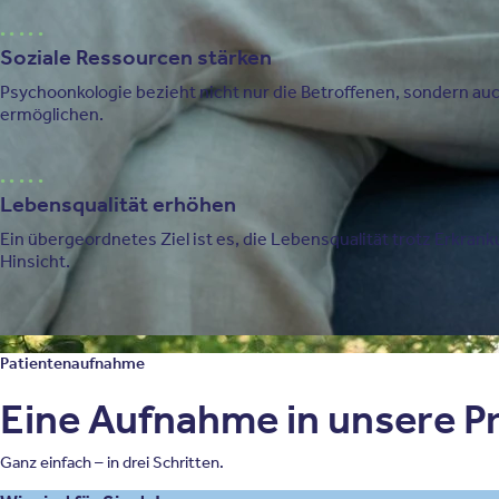
Soziale Ressourcen stärken
Psychoonkologie bezieht nicht nur die Betroffenen, sondern auc
ermöglichen.
Lebensqualität erhöhen
Ein übergeordnetes Ziel ist es, die Lebensqualität trotz Erkran
Hinsicht.
Patientenaufnahme
Eine Aufnahme in unsere Pri
Ganz einfach – in drei Schritten.