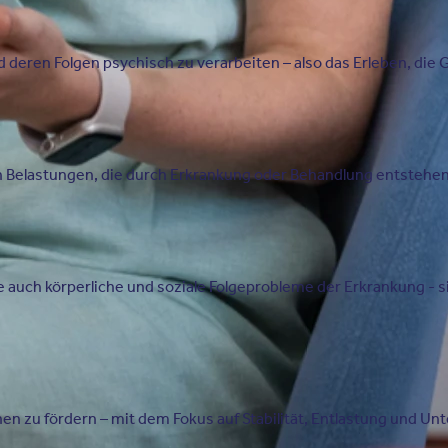
 deren Folgen psychisch zu verarbeiten – also das Erleben, die 
n Belastungen, die durch Erkrankung oder Behandlung entstehen (z
uch körperliche und soziale Folgeprobleme der Erkrankung - sie 
nen zu fördern – mit dem Fokus auf Stabilität, Entlastung und Un