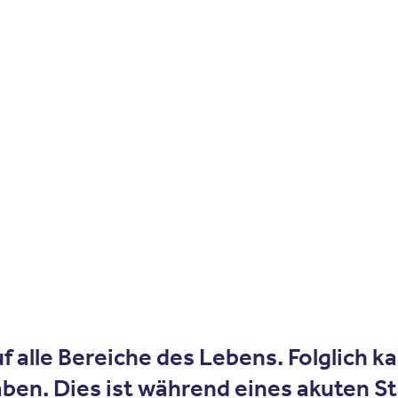
Zum Inhalt springen
r
Kliniken
Krankheitsbilder
Therapien
Über Oberbe
 alle Bereiche des Lebens. Folglich ka
en. Dies ist während eines akuten St