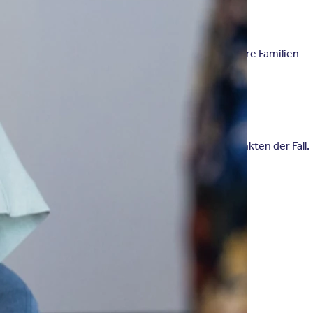
den weiteren Krankheitsverlauf und über das weitere Familien-
n ist dies bei etwa einem Drittel der Krebserkrankten der Fall.