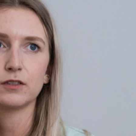
rden und auch ihre Familien und Partner eingeschlossen.
krankten sind Mediziner, Psychologen, Psychologische Psychoth
 aus der Theologie, Ethik und Philosophie.
per des Menschen, sondern auch seine Psyche und sozialen Kont
de und durch Behinderungen oder Folgeprobleme angegriffen.
e von innerlicher oder äußerlicher Bedrohung. Studien zufolge t
agenheit, Verzweiflung, Wut, Trauer oder Angst.