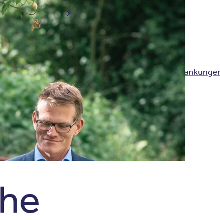
Depressionen
Angststörungen
Anpassungsstörungen
Sucht und Abhängigkeitserkrankunge
Fatigue
che