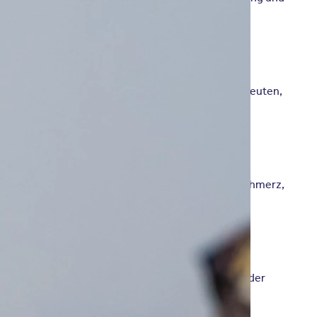
erapeuten, Sozialarbeiter, Pädagogen, Kunsttherapeuten,
akte. Die körperliche Unversehrtheit wird durch Schmerz,
ritt eine hohe seelische Belastung bei bis zu 50% der