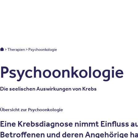
Patienten
Zuweise
Oberberg Kliniken – zur Startseite
Oberberg Kliniken: Startseite
Therapien
Psychoonkologie
Psychoonkologie
Die seelischen Auswirkungen von Krebs
Übersicht zur Psychoonkologie
Eine Krebsdiagnose nimmt Einfluss auf
Betroffenen und deren Angehörige hab