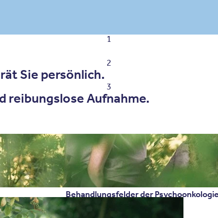
1
2
ät Sie persönlich.
3
d reibungslose Aufnahme.
Behandlungsfelder der Psychoonkologi