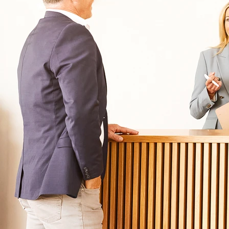
Für Eltern
Kliniken für Kinder & Jugendlichen
Für Angehörige
Klinikfinder
Über Oberberg
Aufnahme & Kosten
Krankheitsbilder & Therapien
Service
Behandlungsfelder
Veranstaltungen
Therapien
Newsletter
Symptome & Beschwerden
Magazin
Selbsttests
Presse
Bewertungen
Karriere
Unternehmensfakten
Spezialisierte Kliniken
Suchtklinik
Klinik für Depression
Klinik für Anorexie
Klinik für Burnout