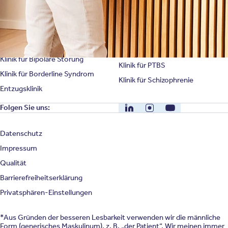
Klinik für Erschöpfung
Klinik für Angststörung
Klinik für Essstörung
Klinik für Zwangsstörung
Klinik für Mediensucht
Klinik für Persönlichkeitsstörung
Klinik für Psychose
Klinik für Bipolare Störung
Klinik für PTBS
Klinik für Borderline Syndrom
Klinik für Schizophrenie
Entzugsklinik
LinkedIn
Instagram
YouTube
Folgen Sie uns:
Datenschutz
Impressum
Qualität
Barrierefreiheitserklärung
Privatsphären-Einstellungen
*Aus Gründen der besseren Lesbarkeit verwenden wir die männliche
Form (generisches Maskulinum), z. B. „der Patient“. Wir meinen immer