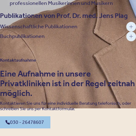
professionellen Musikerinnen und Musikern
Publikationen von Prof. Dr. med. Jens Plag
Wissenschaftliche Publikationen
Buchpublikationen
Kontaktaufnahme
Eine Aufnahme in unsere
Privatkliniken ist in der Regel zeitnah
möglich.
Kontaktieren Sie uns für eine individuelle Beratung telefonisch, oder
schreiben Sie uns per Kontaktformular.
030 - 26478607