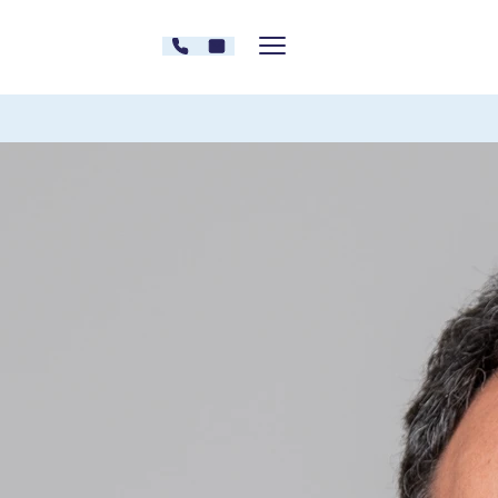
Zum Inhalt springen
030 - 26478607
Kontakt
Menü zeigen/verstecken
Oberberg Kliniken – zur Startseite
Prof. Dr. med.
Jens Plag
Chefarzt der Oberberg Fachklinik Potsdam
Seit 2025 Chefarzt der Oberberg Fachklinik Potsdam
Facharzt für Psychiatrie und Psychotherapie
seit 2023 Professur für das Fach Psychiatrie und
Psychotherapie an der Health and Medical University
Potsdam