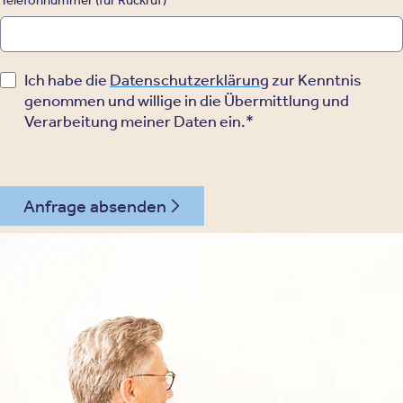
Ich habe die
Datenschutzerklärung
zur Kenntnis
genommen und willige in die Übermittlung und
Verarbeitung meiner Daten ein.*
Anfrage absenden
030 - 26478607
Kontakt
Oberberg Kliniken – zur Startseite
Informationen
Kliniken
Für Patienten
Kliniken für Erwachsene
Für Zuweiser
Tageskliniken