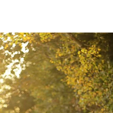
Zum Inhalt springen
r
Kliniken
Krankheitsbilder
Therapien
Über Oberbe