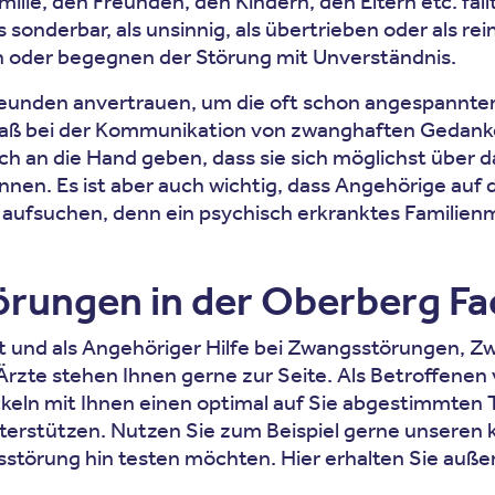
milie, den Freunden, den Kindern, den Eltern etc. fäl
onderbar, als unsinnig, als übertrieben oder als rei
n oder begegnen der Störung mit Unverständnis.
reunden anvertrauen, um die oft schon angespannt
maß bei der Kommunikation von zwanghaften Gedanke
 an die Hand geben, dass sie sich möglichst über da
nen. Es ist aber auch wichtig, dass Angehörige auf
aufsuchen, denn ein psychisch erkranktes Familienmit
ungen in der Oberberg Fac
ient und als Angehöriger Hilfe bei Zwangsstörunge
Ärzte stehen Ihnen gerne zur Seite. Als Betroffene
ckeln mit Ihnen einen optimal auf Sie abgestimmten
stützen. Nutzen Sie zum Beispiel gerne unseren k
gsstörung hin testen möchten. Hier erhalten Sie au