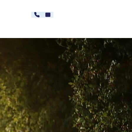
030 - 26478607
Kontakt
rg
Karriere