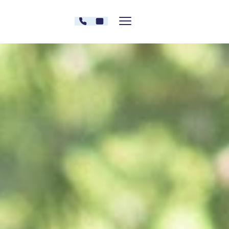
Zum Inhalt springen
030 - 26478607
Kontakt
Menü zeigen/verstecken
Oberberg Kliniken – zur Startseite