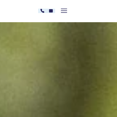
Zum Inhalt springen
030 - 26478607
Kontakt
Menü zeigen/verstecken
Oberberg Kliniken – zur Startseite