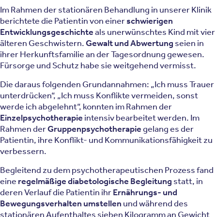
Im Rahmen der stationären Behandlung in unserer Klinik
berichtete die Patientin von einer
schwierigen
Entwicklungsgeschichte
als unerwünschtes Kind mit vier
älteren Geschwistern.
Gewalt und Abwertung
seien in
ihrer Herkunftsfamilie an der Tagesordnung gewesen.
Fürsorge und Schutz habe sie weitgehend vermisst.
Die daraus folgenden Grundannahmen: „Ich muss Trauer
unterdrücken“, „Ich muss Konflikte vermeiden, sonst
werde ich abgelehnt“, konnten im Rahmen der
Einzelpsychotherapie
intensiv bearbeitet werden. Im
Rahmen der
Gruppenpsychotherapie
gelang es der
Patientin, ihre Konflikt- und Kommunikationsfähigkeit zu
verbessern.
Begleitend zu dem psychotherapeutischen Prozess fand
eine
regelmäßige diabetologische Begleitung
statt, in
deren Verlauf die Patientin ihr
Ernährungs- und
Bewegungsverhalten umstellen
und während des
stationären Aufenthaltes sieben Kilogramm an Gewicht