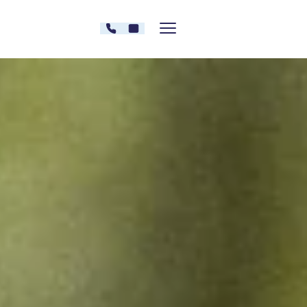
Zum Inhalt springen
030 - 26478607
Kontakt
Menü zeigen/verstecken
Oberberg Kliniken – zur Startseite