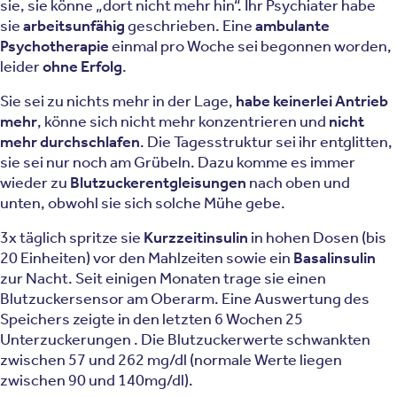
sie, sie könne „dort nicht mehr hin“. Ihr Psychiater habe
sie
arbeitsunfähig
geschrieben. Eine
ambulante
Psychotherapie
einmal pro Woche sei begonnen worden,
leider
ohne Erfolg
.
Sie sei zu nichts mehr in der Lage,
habe keinerlei Antrieb
mehr
, könne sich nicht mehr konzentrieren und
nicht
mehr durchschlafen
. Die Tagesstruktur sei ihr entglitten,
sie sei nur noch am Grübeln. Dazu komme es immer
wieder zu
Blutzuckerentgleisungen
nach oben und
unten, obwohl sie sich solche Mühe gebe.
3x täglich spritze sie
Kurzzeitinsulin
in hohen Dosen (bis
20 Einheiten) vor den Mahlzeiten sowie ein
Basalinsulin
zur Nacht. Seit einigen Monaten trage sie einen
Blutzuckersensor am Oberarm. Eine Auswertung des
Speichers zeigte in den letzten 6 Wochen 25
Unterzuckerungen . Die Blutzuckerwerte schwankten
zwischen 57 und 262 mg/dl (normale Werte liegen
zwischen 90 und 140mg/dl).