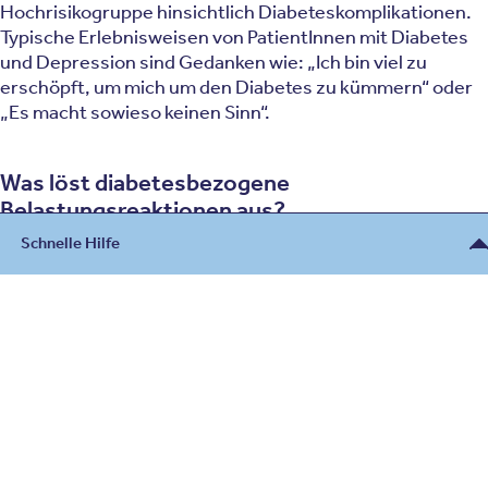
Hochrisikogruppe hinsichtlich Diabeteskomplikationen.
Typische Erlebnisweisen von PatientInnen mit Diabetes
und Depression sind Gedanken wie: „Ich bin viel zu
erschöpft, um mich um den Diabetes zu kümmern“ oder
„Es macht sowieso keinen Sinn“.
Was löst diabetesbezogene
Belastungsreaktionen aus?
Auslöser diabetesbezogener Belastungsreaktionen
Schnelle Hilfe
können sein:
Misserfolg bei erforderlichen Umstellungen des
Beratung
Lebensstils
Misserfolgserlebnisse bei der Diabetestherapie
030 - 26478607
Kontakt
Erfahrungen von Überforderung/Hilflosigkeit
Unterzuckerungen
Entwicklung von Folgeerkrankungen /
Für Notfälle und Zuweiser
Komplikationen
Einschränkungen bei der Berufsausübung /