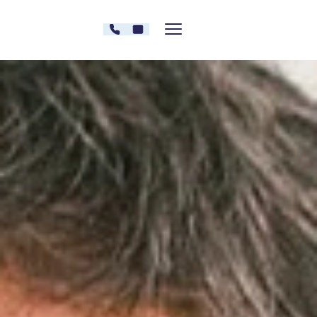
Zum Inhalt springen
030 - 26478607
Kontakt
Menü zeigen/verstecken
Oberberg Kliniken – zur Startseite