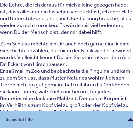
Die Lehre, die ich daraus für mich alleine gezogen habe,
ist, dass alles nur ein bisschen ver-rückt ist, ich aber Hilfe
und Unterstützung, aber auch Bestärkung brauche, alles
wieder zurechtzurücken. Es würde mir viel bedeuten,
wenn Du der Mensch bist, der mir dabei hilft.
Zum Schluss möchte ich Dir auch noch gerne eine kleine
Geschichte erzählen, die mir in der Klinik wieder bewusst
wurde. Vielleicht kennst Du sie. Sie stammt von dem Arzt
Dr. Eckart von Hirschhausen.
Er saß mal im Zoo und beobachtete die Pinguine und kam
zu dem Schluss, dass Mutter Natur es wohl mit diesen
Tieren nicht so gut gemeint hat: mit ihren Füßen können
sie kaum laufen, watscheln nur herum, für jedes
Beutetier eine dankbare Mahlzeit. Der ganze Körper ist
im Verhältnis zum Kopf viel zu groß oder der Kopf viel zu
klein. Die armen Geschöpfe haben zwar Flügel, können
aber nicht einmal fliegen und und und.
Schnelle Hilfe
Jetzt passierte aber folgendes. Die zunächst an Land