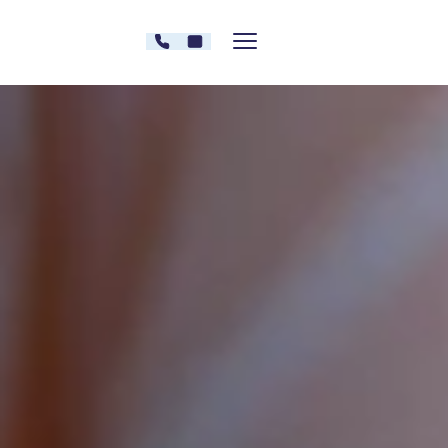
Zum Inhalt springen
030 - 26478607
Kontakt
Menü zeigen/verstecken
Oberberg Kliniken – zur Startseite