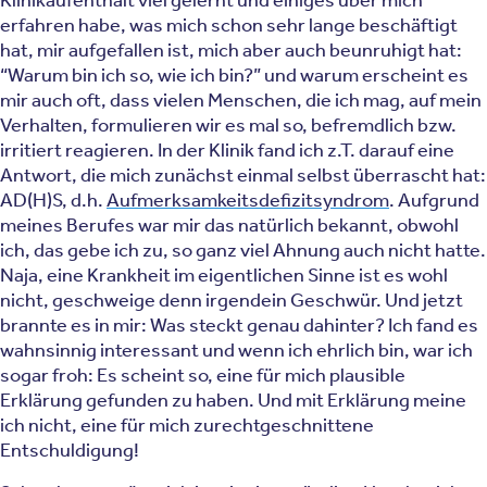
Klinikaufenthalt viel gelernt und einiges über mich
erfahren habe, was mich schon sehr lange beschäftigt
hat, mir aufgefallen ist, mich aber auch beunruhigt hat:
“Warum bin ich so, wie ich bin?” und warum erscheint es
mir auch oft, dass vielen Menschen, die ich mag, auf mein
Verhalten, formulieren wir es mal so, befremdlich bzw.
irritiert reagieren. In der Klinik fand ich z.T. darauf eine
Antwort, die mich zunächst einmal selbst überrascht hat:
AD(H)S, d.h.
Aufmerksamkeitsdefizitsyndrom
. Aufgrund
meines Berufes war mir das natürlich bekannt, obwohl
ich, das gebe ich zu, so ganz viel Ahnung auch nicht hatte.
Naja, eine Krankheit im eigentlichen Sinne ist es wohl
nicht, geschweige denn irgendein Geschwür. Und jetzt
brannte es in mir: Was steckt genau dahinter? Ich fand es
wahnsinnig interessant und wenn ich ehrlich bin, war ich
sogar froh: Es scheint so, eine für mich plausible
Erklärung gefunden zu haben. Und mit Erklärung meine
ich nicht, eine für mich zurechtgeschnittene
Entschuldigung!