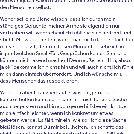
den wenigsten Fällen richten sich diese Ausbrüche gegen
den Menschen selbst.
Woher soll eine Biene wissen, dass ich durch mein
ständiges Gefuchtel meiner Arme sie eigentlich nur
vertreiben will, wahrscheinlich fühlt sie sich bedroht und
sticht. Mir würde helfen, wenn man mich dann einfach bei
mir selber lässt, denn in diesen Momenten sehe ich in
irgendwelchen Small-Talk Gesprächen keinen Sinn und
können mich rasend machen! Denn außer ein “Hm, ahso,
ja ok” bekomme ich nichts hin und will auch nicht! Ich fühle
mich dann einfach überfordert. Und ich wünsche mir,
dass Menschen das respektieren.
Wenn ich aber fokussiert auf etwas bin, jemanden
konkret helfen kann, dann kann ich mich für eine Sache
auch begeistern und bin auch gerne hilfsbereit. Ich tue
mich einfach leichter, wenn ich konkret um etwas
gebeten werde. Es fällt mir ein, wie soll ich diese Sache
bloß lösen, kannst Du mir bei …helfen, ich schaffe das
nicht, kannst Du mir heute noch erledigen, …” fällt mir