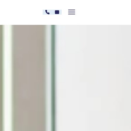
Zum Inhalt springen
030 - 26478607
Kontakt
Menü zeigen/verstecken
Oberberg Kliniken – zur Startseite