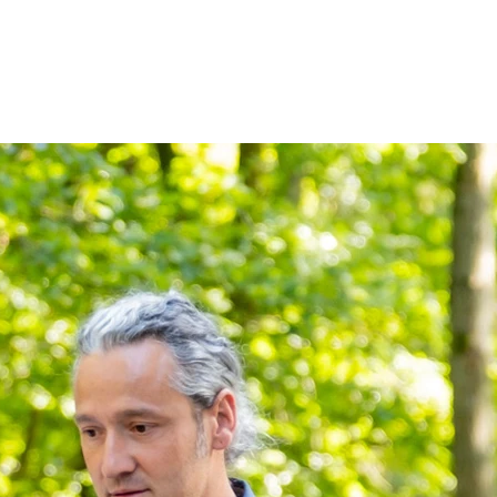
Zum Inhalt springen
r
Kliniken
Krankheitsbilder
Therapien
Über Oberbe