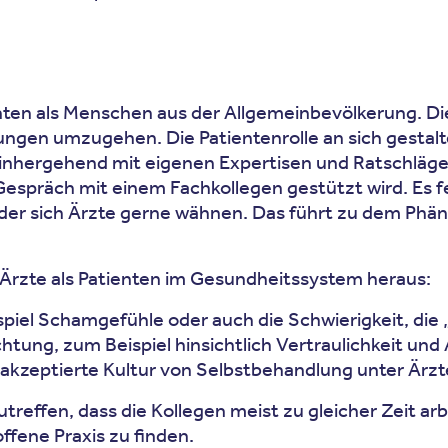
enten als Menschen aus der Allgemeinbevölkerung. Di
ngen umzugehen. Die Patientenrolle an sich gestalte
ergehend mit eigenen Expertisen und Ratschlägen. E
s Gespräch mit einem Fachkollegen gestützt wird. Es f
in der sich Ärzte gerne wähnen. Das führt zu dem Ph
für Ärzte als Patienten im Gesundheitssystem heraus:
spiel Schamgefühle oder auch die Schwierigkeit, di
chtung, zum Beispiel hinsichtlich Vertraulichkeit un
 akzeptierte Kultur von Selbstbehandlung unter Ärzt
utreffen, dass die Kollegen meist zu gleicher Zeit ar
ffene Praxis zu finden.