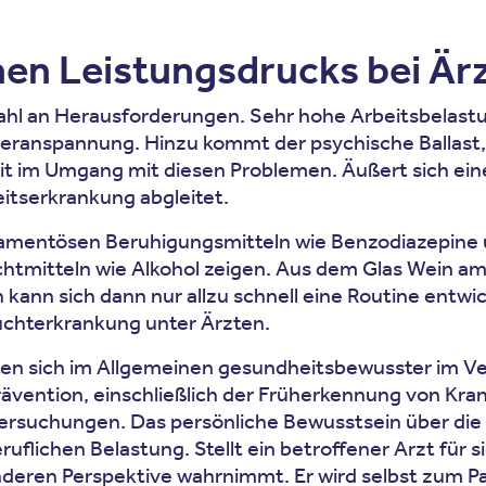
hen Leistungsdrucks bei Är
ielzahl an Herausforderungen. Sehr hohe Arbeitsbel
ueranspannung. Hinzu kommt der psychische Ballas
gkeit im Umgang mit diesen Problemen. Äußert sich e
eitserkrankung abgleitet.
entösen Beruhigungsmitteln wie Benzodiazepine und O
htmitteln wie Alkohol zeigen. Aus dem Glas Wein am 
nn sich dann nur allzu schnell eine Routine entwic
Suchterkrankung unter Ärzten.
alten sich im Allgemeinen gesundheitsbewusster im V
Prävention, einschließlich der Früherkennung von Kra
ersuchungen. Das persönliche Bewusstsein über die 
flichen Belastung. Stellt ein betroffener Arzt für s
 anderen Perspektive wahrnimmt. Er wird selbst zum P