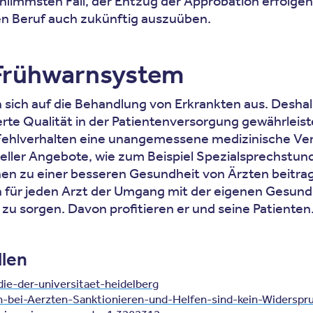
chlimmsten Fall, der Entzug der Approbation erfolge
nen Beruf auch zukünftig auszuüben.
 Frühwarnsystem
 sich auf die Behandlung von Erkrankten aus. Desha
rte Qualität in der Patientenversorgung gewährleist
Fehlverhalten eine unangemessene medizinische Ver
ller Angebote, wie zum Beispiel Spezialsprechstunde
n zu einer besseren Gesundheit von Ärzten beitragen
h für jeden Arzt der Umgang mit der eigenen Gesundh
st zu sorgen. Davon profitieren er und seine Patienten
llen
udie-der-universitaet-heidelberg
n-bei-Aerzten-Sanktionieren-und-Helfen-sind-kein-Widerspr