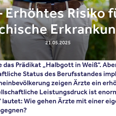
 Erhöhtes Risiko 
chische Erkranku
21.05.2025
das Prädikat „Halbgott in Weiß“. Aber
ftliche Status des Berufsstandes impl
emeinbevölkerung zeigen Ärzte ein erh
lschaftliche Leistungsdruck ist enorm
lautet: Wie gehen Ärzte mit einer ei
begegnen?