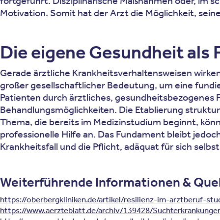
fortgeführt. Disziplinarische Maßnahmen oder, im s
Motivation. Somit hat der Arzt die Möglichkeit, sei
Die eigene Gesundheit als
Gerade ärztliche Krankheitsverhaltensweisen wirken
großer gesellschaftlicher Bedeutung, um eine fundie
Patienten durch ärztliches, gesundheitsbezogenes 
Behandlungsmöglichkeiten. Die Etablierung strukture
Thema, die bereits im Medizinstudium beginnt, könne
professionelle Hilfe an. Das Fundament bleibt jedoc
Krankheitsfall und die Pflicht, adäquat für sich selb
Weiterführende Informationen & Que
https://oberbergkliniken.de/artikel/resilienz-im-arztberuf-st
https://www.aerzteblatt.de/archiv/139428/Suchterkrankunge