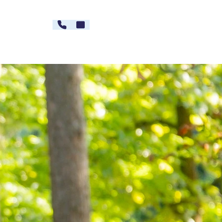
030 - 26478607
Kontakt
rg
Karriere