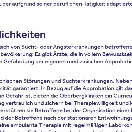
nt“, der aufgrund seiner beruflichen Tätigkeit adapt
ichkeiten
die sich von Sucht- oder Angsterkrankungen betroffen
inbevölkerung: Es gibt Ärzte, die in vollem Bewusstse
 die Gefährdung der eigenen medizinischen Approbat
ychischen Störungen und Suchterkrankungen. Neben 
 garantiert. In Bezug auf die Approbation gilt das Pr
in Gefahr ist, bieten die Oberbergkliniken ein Cur
vertraulich und sichern bei Therapiewilligkeit un
rstützen sie Betroffene bei der Organisation einer 
 der Betroffene nach der stationären Entwöhnungst
 eine ambulante Therapie mit regelmäßigen Laborkon